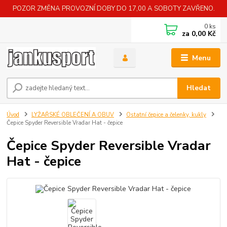
POZOR ZMĚNA PROVOZNÍ DOBY DO 17,00 A SOBOTY ZAVŘENO.
0
ks
za
0,00 Kč
Menu
Hledat
Úvod
LYŽAŘSKÉ OBLEČENÍ A OBUV
Ostatní čepice a čelenky, kukly
Čepice Spyder Reversible Vradar Hat - čepice
Čepice Spyder Reversible Vradar
Hat - čepice