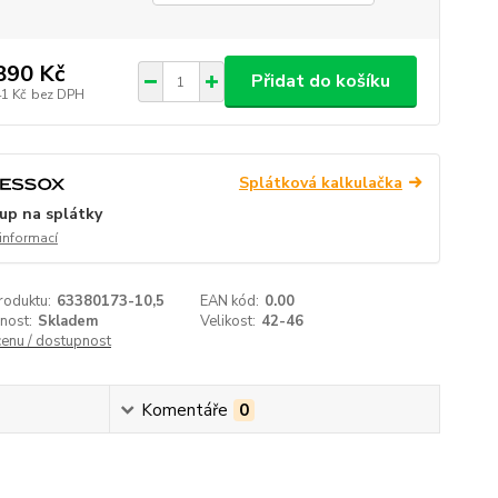
890 Kč
Přidat do košíku
41 Kč
bez DPH
Splátková kalkulačka
up na splátky
 informací
roduktu:
63380173-10,5
EAN kód:
0.00
nost:
Skladem
Velikost:
42-46
cenu / dostupnost
Komentáře
0