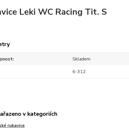
vice Leki WC Racing Tit. S
etry
pnost
Skladem
6-312
zařazeno v kategoriích
ské rukavice