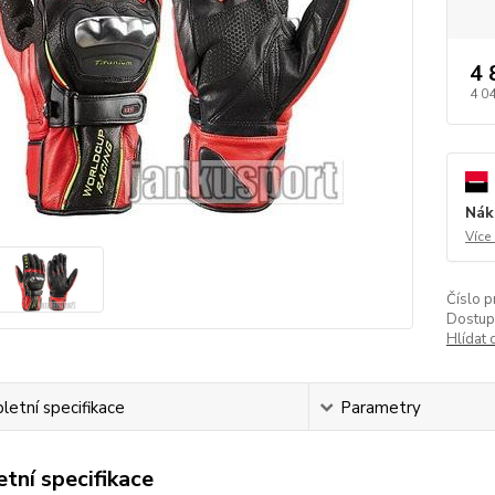
4 
4 0
Nák
Více
Číslo p
Dostup
Hlídat 
etní specifikace
Parametry
tní specifikace