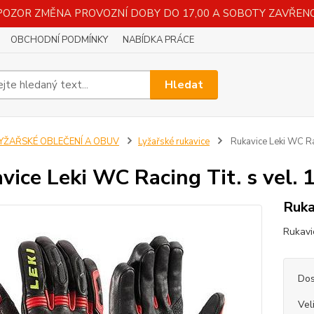
POZOR ZMĚNA PROVOZNÍ DOBY DO 17,00 A SOBOTY ZAVŘENO
OBCHODNÍ PODMÍNKY
NABÍDKA PRÁCE
Hledat
LYŽAŘSKÉ OBLEČENÍ A OBUV
Lyžařské rukavice
Rukavice Leki WC Rac
vice Leki WC Racing Tit. s vel. 
Ruka
Rukavi
Dos
Vel