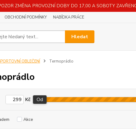
POZOR ZMĚNA PROVOZNÍ DOBY DO 17,00 A SOBOTY ZAVŘENO
OBCHODNÍ PODMÍNKY
NABÍDKA PRÁCE
Hledat
SPORTOVNÍ OBLEČENÍ
Termoprádlo
oprádlo
Kč
Od
adem
Akce