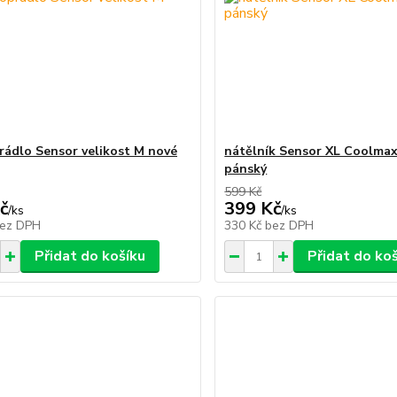
ádlo Sensor velikost M nové
nátělník Sensor XL Coolma
pánský
599 Kč
č
399 Kč
/
ks
/
ks
ez DPH
330 Kč
bez DPH
Přidat do košíku
Přidat do ko