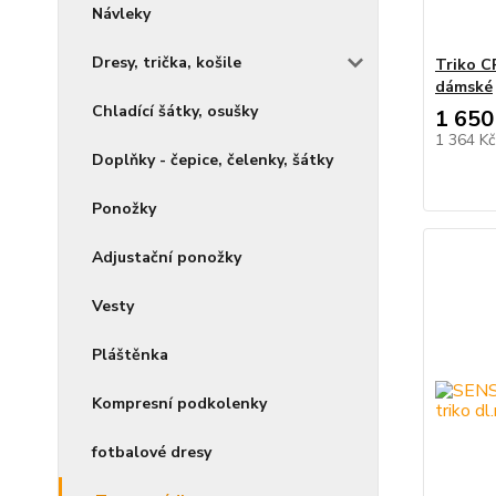
Návleky
Dresy, trička, košile
Triko C
dámské
Chladící šátky, osušky
1 650
1 364 K
Doplňky - čepice, čelenky, šátky
Ponožky
Adjustační ponožky
Vesty
Pláštěnka
Kompresní podkolenky
fotbalové dresy