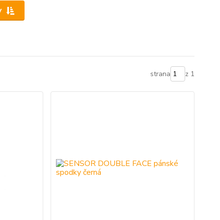
y
strana
z 1