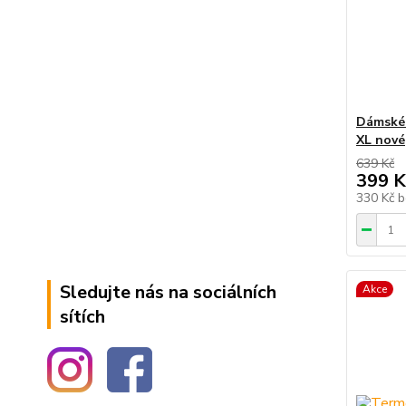
Dámské 
XL nové
639 Kč
399 K
330 Kč
b
Sledujte nás na sociálních
Akce
sítích