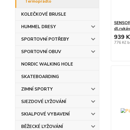
Termoprádlo
KOLEČKOVÉ BRUSLE
SENSOR
HUMMEL DRESY
dl.ruká
939 K
SPORTOVNÍ POTŘEBY
776 Kč
b
SPORTOVNÍ OBUV
NORDIC WALKING HOLE
SKATEBOARDING
ZIMNÍ SPORTY
SJEZDOVÉ LYŽOVÁNÍ
SKIALPOVÉ VYBAVENÍ
BĚŽECKÉ LYŽOVÁNÍ