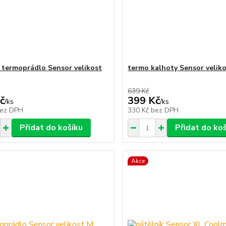
termoprádlo Sensor velikost
termo kalhoty Sensor velik
639 Kč
č
399 Kč
/
ks
/
ks
ez DPH
330 Kč
bez DPH
Přidat do košíku
Přidat do ko
Akce