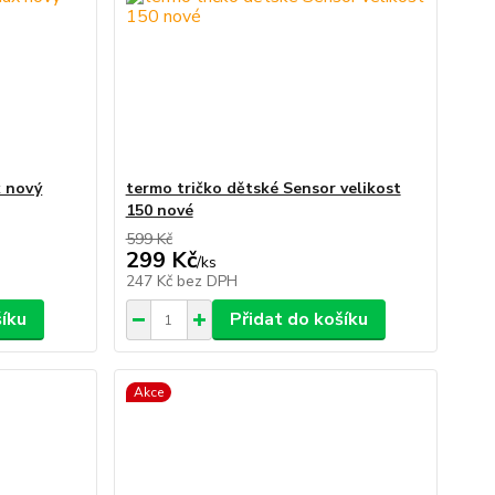
x nový
termo tričko dětské Sensor velikost
150 nové
599 Kč
299 Kč
/
ks
247 Kč
bez DPH
šíku
Přidat do košíku
Akce