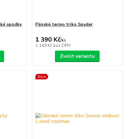
ké spodky
Pánské termo triko Spyder
1 390 Kč
/
ks
1 149 Kč
bez DPH
Zvolit variantu
Akce