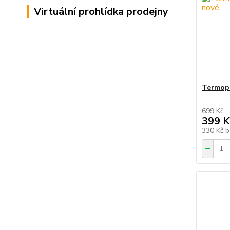
Virtuální prohlídka prodejny
Termopr
699 Kč
399 K
330 Kč
b