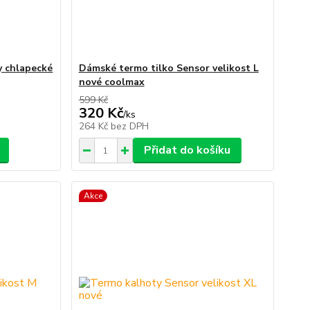
y chlapecké
Dámské termo tilko Sensor velikost L
nové coolmax
599 Kč
320 Kč
/
ks
264 Kč
bez DPH
Přidat do košíku
Akce