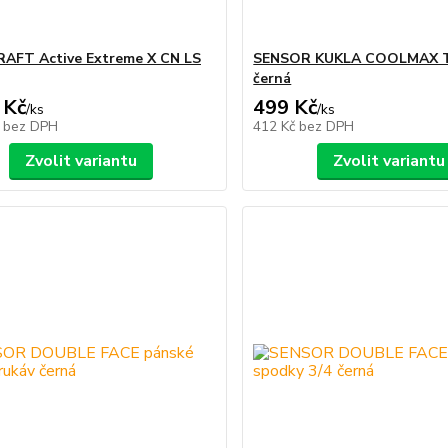
RAFT Active Extreme X CN LS
SENSOR KUKLA COOLMAX
černá
 Kč
499 Kč
/
ks
/
ks
č
bez DPH
412 Kč
bez DPH
Zvolit variantu
Zvolit variantu