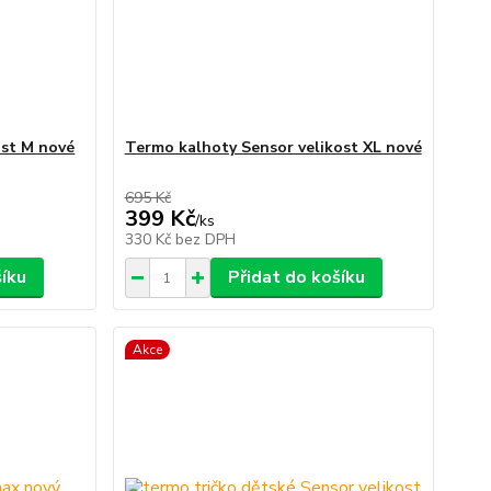
ost M nové
Termo kalhoty Sensor velikost XL nové
695 Kč
399 Kč
/
ks
330 Kč
bez DPH
šíku
Přidat do košíku
Akce