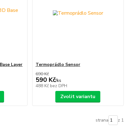
Base Layer
Termoprádlo Sensor
690 Kč
590 Kč
/
ks
488 Kč
bez DPH
Zvolit variantu
strana
z 1