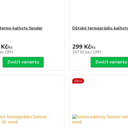
termo kalhoty Spyder
Dětské termoprádlo kalhot
 Kč
299 Kč
/
ks
/
ks
ez DPH
247 Kč
bez DPH
Zvolit variantu
Zvolit variantu
Akce