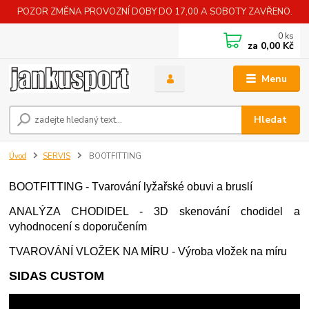
POZOR ZMĚNA PROVOZNÍ DOBY DO 17,00 A SOBOTY ZAVŘENO.
0
ks
za
0,00 Kč
Menu
Hledat
Úvod
SERVIS
BOOTFITTING
BOOTFITTING - Tvarování lyžařské obuvi a bruslí
ANALÝZA CHODIDEL - 3D skenování chodidel a
vyhodnocení s doporučením
TVAROVÁNÍ VLOŽEK NA MÍRU - Výroba vložek na míru
SIDAS CUSTOM