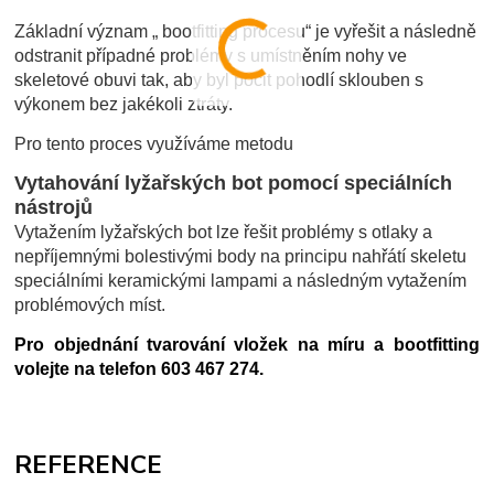
Základní význam „ bootfitting procesu“ je vyřešit a následně
odstranit případné problémy s umístněním nohy ve
skeletové obuvi tak, aby byl pocit pohodlí sklouben s
výkonem bez jakékoli ztráty.
Pro tento proces využíváme metodu
Vytahování lyžařských bot pomocí speciálních
nástrojů
Vytažením lyžařských bot lze řešit problémy s otlaky a
nepříjemnými bolestivými body na principu nahřátí skeletu
speciálními keramickými lampami a následným vytažením
problémových míst.
Pro objednání tvarování vložek na míru a bootfitting
volejte na telefon 603 467 274.
REFERENCE