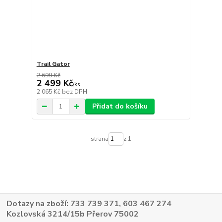
Trail Gator
2 699 Kč
2 499 Kč
/
ks
2 065 Kč
bez DPH
Přidat do košíku
strana
z 1
Dotazy na zboží: 733 739 371, 603 467 274
Kozlovská 3214/15b Přerov 75002