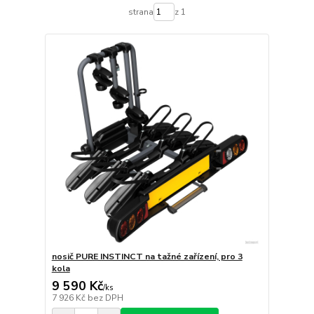
strana
z 1
nosič PURE INSTINCT na tažné zařízení, pro 3
kola
9 590 Kč
/
ks
7 926 Kč
bez DPH