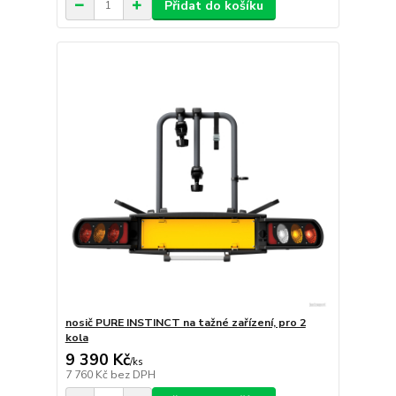
Přidat do košíku
nosič PURE INSTINCT na tažné zařízení, pro 2
kola
9 390 Kč
/
ks
7 760 Kč
bez DPH