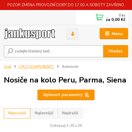
POZOR ZMĚNA PROVOZNÍ DOBY DO 17,00 A SOBOTY ZAVŘENO.
0
ks
za
0,00 Kč
Menu
Hledat
Úvod
CYKLO KOMPONENTY
Autonosiče
Nosiče na kolo Peru, Parma, Siena
Upřesnit parametry
Nejnovější
Nejlevnější
Nejdražší
Zobrazuji 1-20 z 20