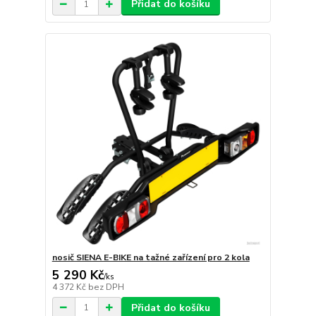
Přidat do košíku
nosič SIENA E-BIKE na tažné zařízení pro 2 kola
5 290 Kč
/
ks
4 372 Kč
bez DPH
Přidat do košíku