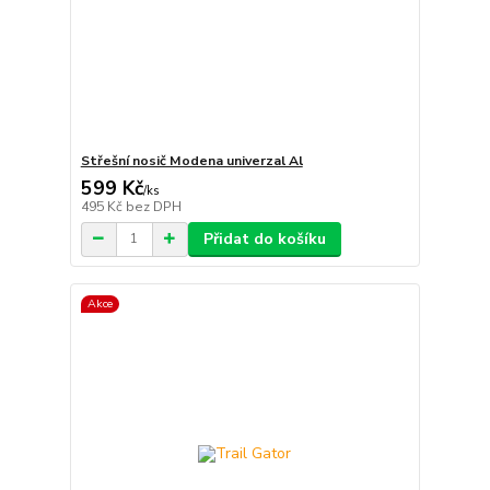
Střešní nosič Modena univerzal Al
599 Kč
/
ks
495 Kč
bez DPH
Přidat do košíku
Akce