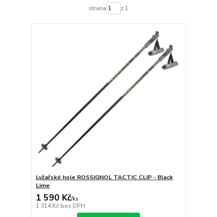
strana
z 1
Lyžařské hole ROSSIGNOL TACTIC CLIP - Black
Lime
1 590 Kč
/
ks
1 314 Kč
bez DPH