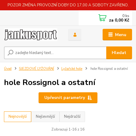
POZOR ZMĚNA PROVOZNÍ DOBY DO 17,00 A SOBOTY ZAVŘENO.
0
ks
za
0,00 Kč
Menu
Hledat
Úvod
SJEZDOVÉ LYŽOVÁNÍ
Lyžařské hole
hole Rossignol a ostatní
hole Rossignol a ostatní
Upřesnit parametry
Nejnovější
Nejlevnější
Nejdražší
Zobrazuji 1-16 z 16