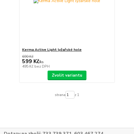
Kerma Active Light lyžařské hole
690 Kč
599 Kč
/
ks
495 Kč
bez DPH
Zvolit variantu
strana
z 1
Dotazy na zboží: 733 739 371, 603 467 274