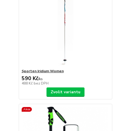
Sporten Iridium Women
590 Kč
/
ks
488 Kč
bez DPH
Zvolit variantu
Akce