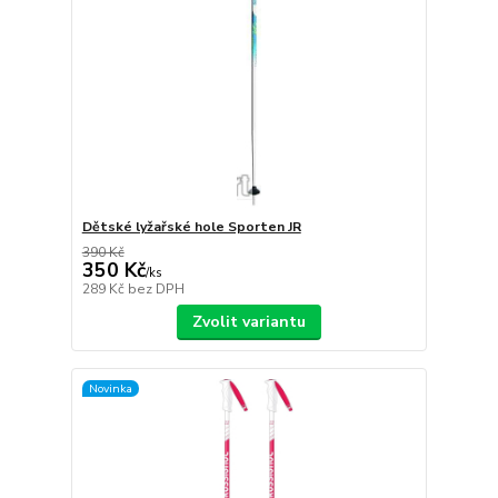
Dětské lyžařské hole Sporten JR
390 Kč
350 Kč
/
ks
289 Kč
bez DPH
Zvolit variantu
Novinka