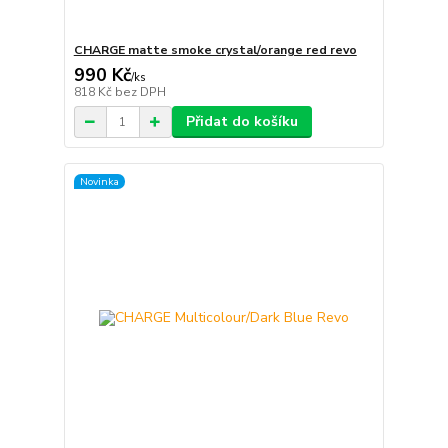
CHARGE matte smoke crystal/orange red revo
990 Kč
/
ks
818 Kč
bez DPH
Přidat do košíku
Novinka