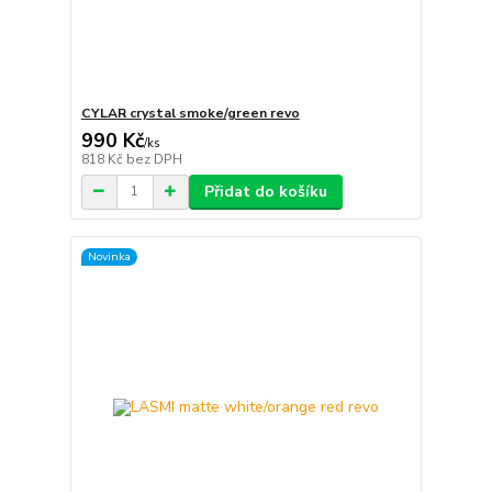
CYLAR crystal smoke/green revo
990 Kč
/
ks
818 Kč
bez DPH
Přidat do košíku
Novinka