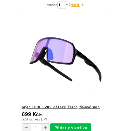
strana
z 2
další
brýle FORCE VIBE dětské, černé, fialové sklo
699 Kč
/
ks
578 Kč
bez DPH
Přidat do košíku