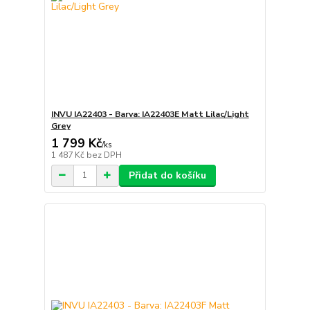
INVU IA22403 - Barva: IA22403E Matt Lilac/Light
Grey
1 799 Kč
/
ks
1 487 Kč
bez DPH
Přidat do košíku