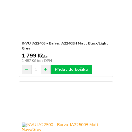
INVU IA22403 - Barva: IA22403H Matt Black/Light
Grey
1 799 Kč
/
ks
1 487 Kč
bez DPH
Přidat do košíku