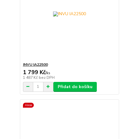
INVU IA22500
1 799 Kč
/
ks
1 487 Kč
bez DPH
Přidat do košíku
Akce