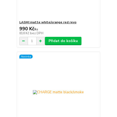
LASMI matte white/orange red revo
990 Kč
/
ks
818 Kč
bez DPH
Přidat do košíku
Novinka