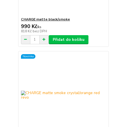
CHARGE matte black/smoke
990 Kč
/
ks
818 Kč
bez DPH
Přidat do košíku
Novinka