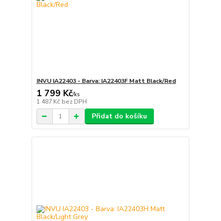
INVU IA22403 - Barva: IA22403F Matt Black/Red
1 799 Kč
/
ks
1 487 Kč
bez DPH
Přidat do košíku