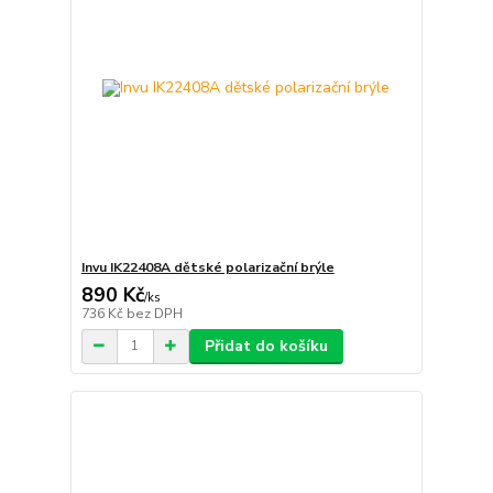
Invu IK22408A dětské polarizační brýle
890 Kč
/
ks
736 Kč
bez DPH
Přidat do košíku