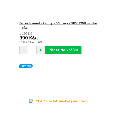
Fotochromatické brýle Victory - SPV 425B modro
- bílé
1 190 Kč
990 Kč
/
ks
818 Kč
bez DPH
Přidat do košíku
Novinka