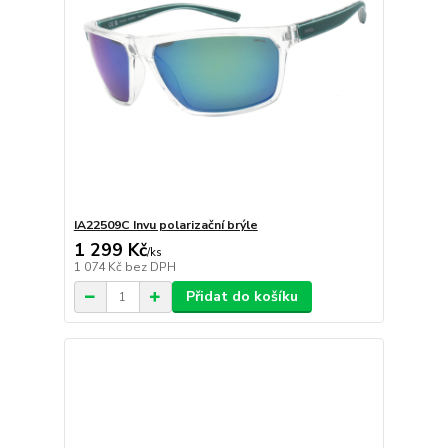
IA22509C Invu polarizační brýle
1 299 Kč
/
ks
1 074 Kč
bez DPH
Přidat do košíku