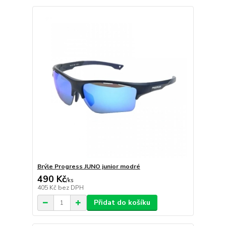
Brýle Progress JUNO junior modré
490 Kč
/
ks
405 Kč
bez DPH
Přidat do košíku