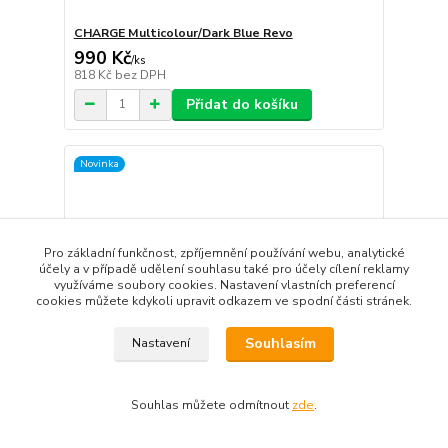
CHARGE Multicolour/Dark Blue Revo
990 Kč
/
ks
818 Kč
bez DPH
Přidat do košíku
Novinka
Pro základní funkčnost, zpříjemnění používání webu, analytické
účely a v případě udělení souhlasu také pro účely cílení reklamy
využíváme soubory cookies. Nastavení vlastních preferencí
cookies můžete kdykoli upravit odkazem ve spodní části stránek.
Souhlasím
Nastavení
Souhlas můžete odmítnout
zde
.