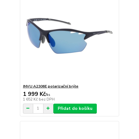
INVU A2306E polarizační brýle
1 999 Kč
/
ks
1 652 Kč
bez DPH
Přidat do košíku