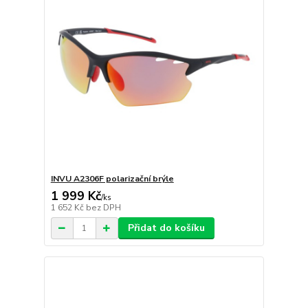
INVU A2306F polarizační brýle
1 999 Kč
/
ks
1 652 Kč
bez DPH
Přidat do košíku