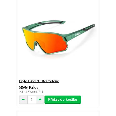
Brýle HAVEN TINY zelené
899 Kč
/
ks
743 Kč
bez DPH
Přidat do košíku