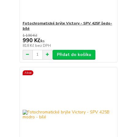
Fotochromatické brýle Victory - SPV 425F šedo-
bílé
1 190 Kč
990 Kč
/
ks
818 Kč
bez DPH
Přidat do košíku
Akce