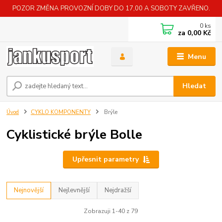
POZOR ZMĚNA PROVOZNÍ DOBY DO 17,00 A SOBOTY ZAVŘENO.
0
ks
za
0,00 Kč
Menu
Hledat
Úvod
CYKLO KOMPONENTY
Brýle
Cyklistické brýle Bolle
Upřesnit parametry
Nejnovější
Nejlevnější
Nejdražší
Zobrazuji 1-40 z 79