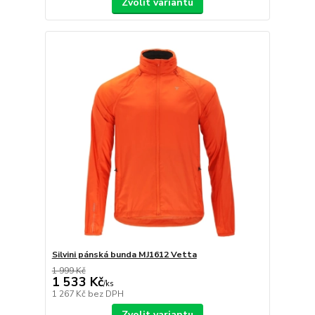
Zvolit variantu
Silvini pánská bunda MJ1612 Vetta
1 999 Kč
1 533 Kč
/
ks
1 267 Kč
bez DPH
Zvolit variantu