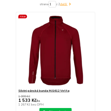
strana
z 2
další
Akce
Silvini pánská bunda MJ1612 Vetta
1 999 Kč
1 533 Kč
/
ks
1 267 Kč
bez DPH