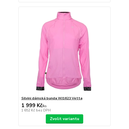
Silvini dámská bunda WJ1623 Vetta
1 999 Kč
/
ks
1 652 Kč
bez DPH
Zvolit variantu