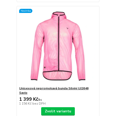
Novinka
Unisexová nepromokavá bunda Silvini UJ2646
Savio
1 399 Kč
/
ks
1 156 Kč
bez DPH
Zvolit variantu