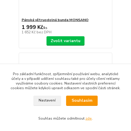
Pánská větruodolná bunda MONSANO
1 999 Kč
/
ks
1 652 Kč
bez DPH
Zvolit variantu
Pro základní funkčnost, zpříjemnění používání webu, analytické
účely a v případě udělení souhlasu také pro účely cílení reklamy
využíváme soubory cookies. Nastavení vlastních preferencí
cookies můžete kdykoli upravit odkazem ve spodní části stránek.
Souhlasím
Nastavení
Souhlas můžete odmítnout
zde
.