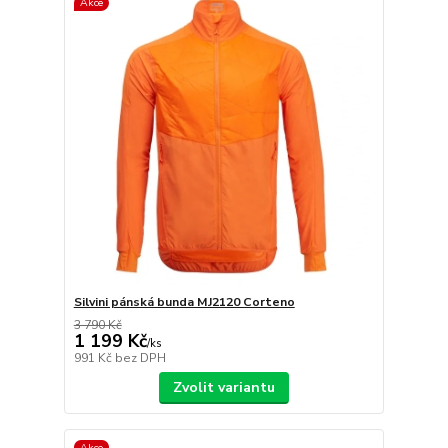
Akce
Silvini pánská bunda MJ2120 Corteno
3 790 Kč
1 199 Kč
/
ks
991 Kč
bez DPH
Zvolit variantu
Akce