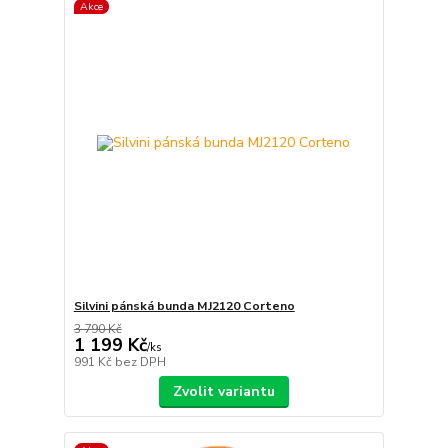
Akce
Silvini pánská bunda MJ2120 Corteno
3 790 Kč
1 199 Kč
/
ks
991 Kč
bez DPH
Zvolit variantu