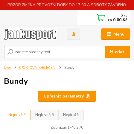
POZOR ZMĚNA PROVOZNÍ DOBY DO 17,00 A SOBOTY ZAVŘENO.
0
ks
za
0,00 Kč
Menu
Hledat
Úvod
SPORTOVNÍ OBLEČENÍ
Bundy
Bundy
Upřesnit parametry
Nejnovější
Nejlevnější
Nejdražší
Zobrazuji 1-40 z 70