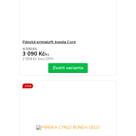
Pánská primaloft bunda Core
4 390 Kč
3 090 Kč
/
ks
2 554 Kč
bez DPH
Zvolit variantu
Akce