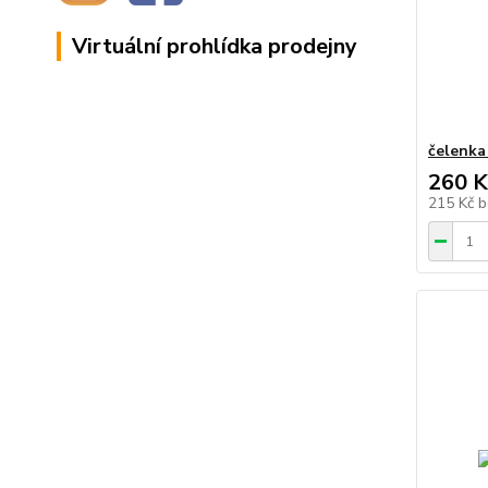
Virtuální prohlídka prodejny
čelenka
260 K
215 Kč
b