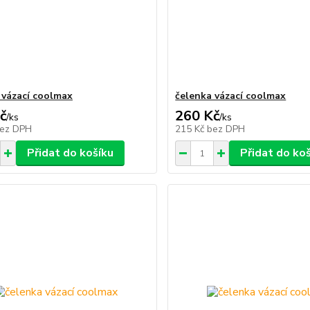
 vázací coolmax
čelenka vázací coolmax
č
260 Kč
/
ks
/
ks
ez DPH
215 Kč
bez DPH
Přidat do košíku
Přidat do ko