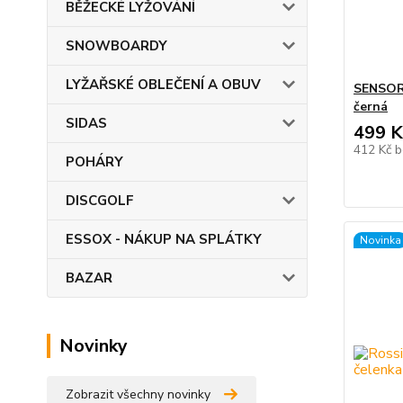
BĚŽECKÉ LYŽOVÁNÍ
SNOWBOARDY
LYŽAŘSKÉ OBLEČENÍ A OBUV
SENSO
černá
SIDAS
499 K
412 Kč
b
POHÁRY
DISCGOLF
ESSOX - NÁKUP NA SPLÁTKY
Novinka
BAZAR
Novinky
Zobrazit všechny novinky