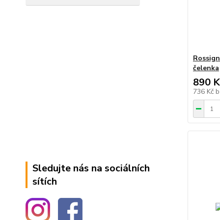
Rossign
čelenka
890 K
736 Kč
b
Sledujte nás na sociálních
sítích