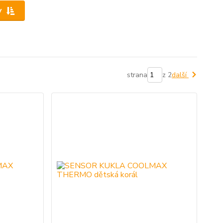
y
strana
z 2
další