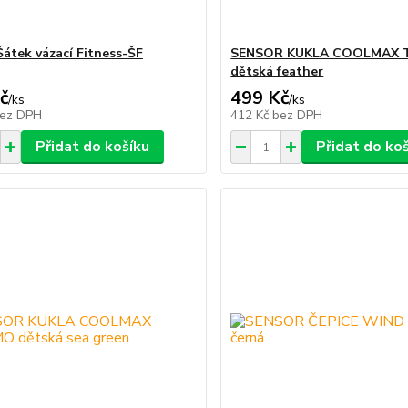
átek vázací Fitness-ŠF
SENSOR KUKLA COOLMAX
dětská feather
č
499 Kč
/
ks
/
ks
ez DPH
412 Kč
bez DPH
Přidat do košíku
Přidat do ko