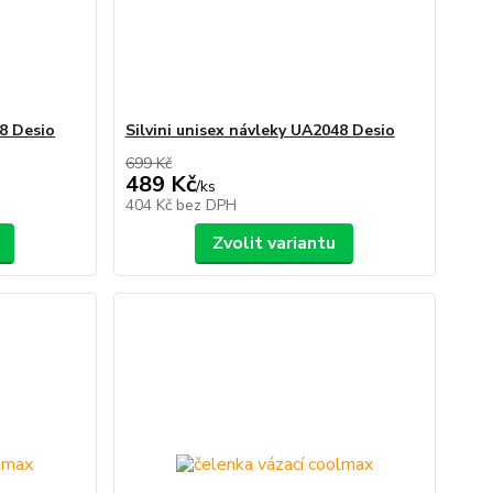
48 Desio
Silvini unisex návleky UA2048 Desio
699 Kč
489 Kč
/
ks
404 Kč
bez DPH
Zvolit variantu