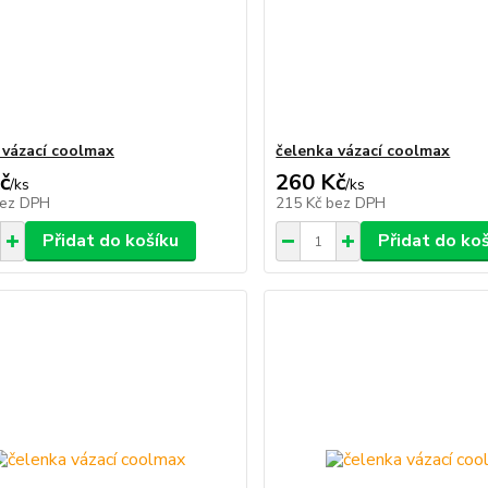
 vázací coolmax
čelenka vázací coolmax
č
260 Kč
/
ks
/
ks
ez DPH
215 Kč
bez DPH
Přidat do košíku
Přidat do ko