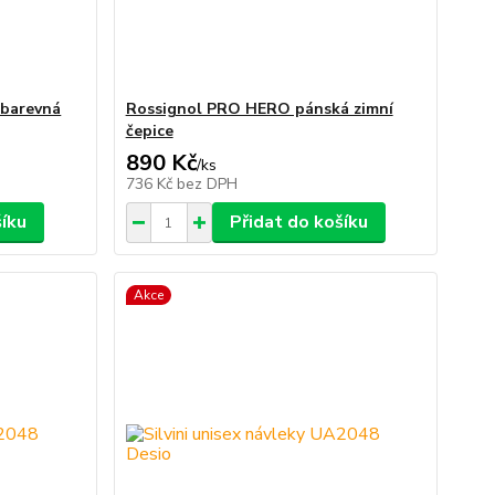
 barevná
Rossignol PRO HERO pánská zimní
čepice
890 Kč
/
ks
736 Kč
bez DPH
šíku
Přidat do košíku
Akce