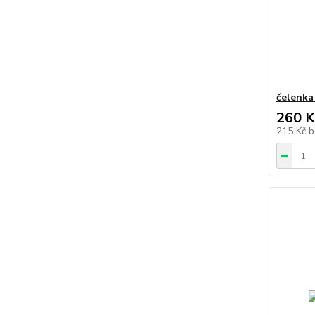
čelenka
260 K
215 Kč
b