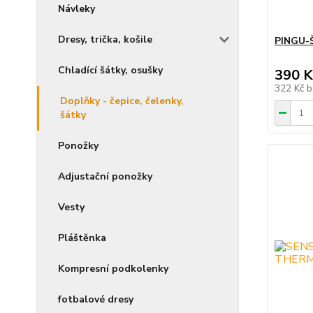
Návleky
Dresy, trička, košile
PINGU-Š
Chladící šátky, osušky
390 K
322 Kč
b
Doplňky - čepice, čelenky,
šátky
Ponožky
Adjustační ponožky
Vesty
Pláštěnka
Kompresní podkolenky
fotbalové dresy