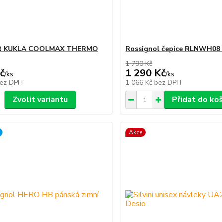
R KUKLA COOLMAX THERMO
Rossignol čepice RLNWH08
1 790 Kč
č
1 290 Kč
/
ks
/
ks
ez DPH
1 066 Kč
bez DPH
Zvolit variantu
Přidat do ko
Akce