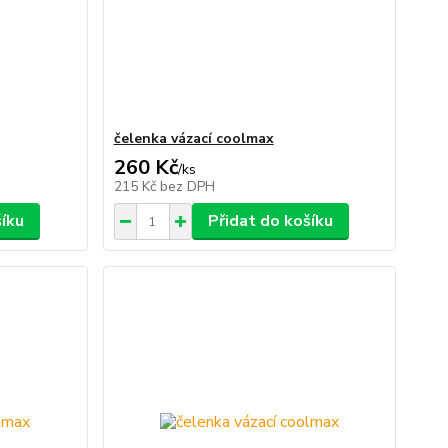
čelenka vázací coolmax
260 Kč
/
ks
215 Kč
bez DPH
šíku
Přidat do košíku