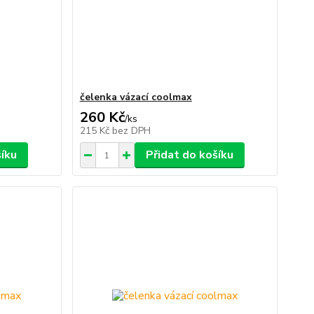
čelenka vázací coolmax
260 Kč
/
ks
215 Kč
bez DPH
šíku
Přidat do košíku