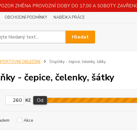
POZOR ZMĚNA PROVOZNÍ DOBY DO 17,00 A SOBOTY ZAVŘENO
OBCHODNÍ PODMÍNKY
NABÍDKA PRÁCE
Hledat
SPORTOVNÍ OBLEČENÍ
Doplňky - čepice, čelenky, šátky
ňky - čepice, čelenky, šátky
Kč
Od
adem
Akce