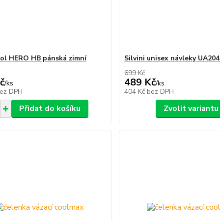
ol HERO HB pánská zimní
Silvini unisex návleky UA20
699 Kč
č
489 Kč
/
ks
/
ks
ez DPH
404 Kč
bez DPH
Přidat do košíku
Zvolit variantu