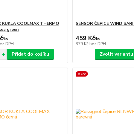
R KUKLA COOLMAX THERMO
SENSOR ČEPICE WIND BARI
sea green
č
459 Kč
/
ks
/
ks
ez DPH
379 Kč
bez DPH
Přidat do košíku
Zvolit variantu
Akce