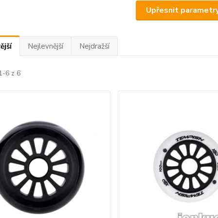
Upřesnit parametr
ější
Nejlevnější
Nejdražší
1-6 z 6