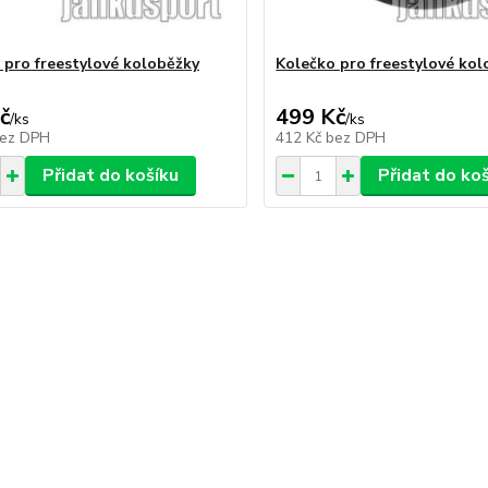
 pro freestylové koloběžky
Kolečko pro freestylové ko
č
499 Kč
/
ks
/
ks
ez DPH
412 Kč
bez DPH
Přidat do košíku
Přidat do ko