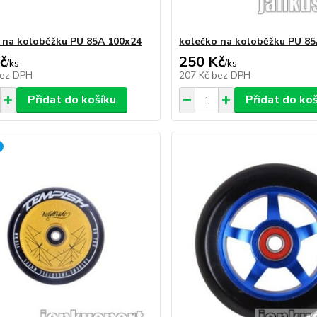
 na koloběžku PU 85A 100x24
kolečko na koloběžku PU 8
č
250 Kč
/
ks
/
ks
ez DPH
207 Kč
bez DPH
Přidat do košíku
Přidat do ko