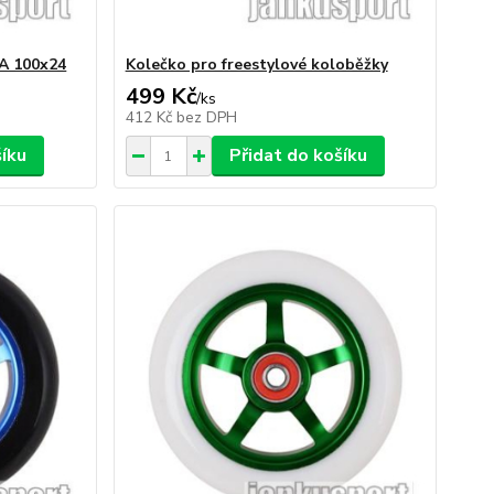
5A 100x24
Kolečko pro freestylové koloběžky
499 Kč
/
ks
412 Kč
bez DPH
šíku
Přidat do košíku