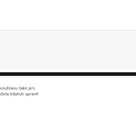
 souhlasu také pro
žete kdykoli upravit
Vytvořeno na
Eshop-rychle.cz