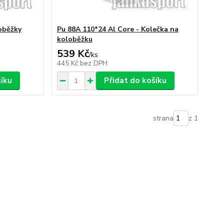
loběžky
Pu 88A 110*24 Al Core - Kolečka na
koloběžku
539 Kč
/
ks
445 Kč
bez DPH
šíku
Přidat do košíku
strana
z 1