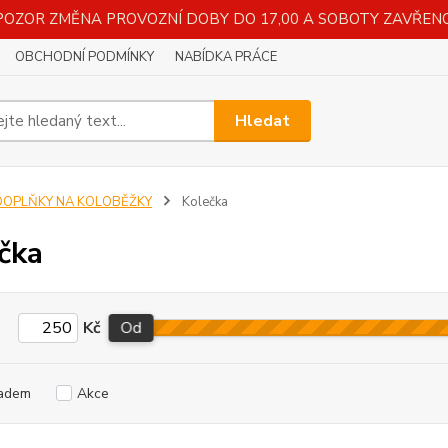
POZOR ZMĚNA PROVOZNÍ DOBY DO 17,00 A SOBOTY ZAVŘENO
OBCHODNÍ PODMÍNKY
NABÍDKA PRÁCE
Hledat
DOPLŇKY NA KOLOBĚŽKY
Kolečka
čka
Kč
Od
adem
Akce