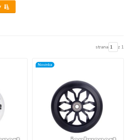
y
strana
z 1
Novinka