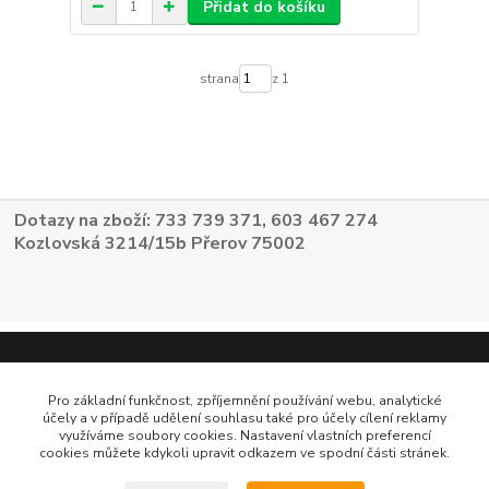
Přidat do košíku
strana
z 1
Dotazy na zboží: 733 739 371, 603 467 274
Kozlovská 3214/15b Přerov 75002
Pro základní funkčnost, zpříjemnění používání webu, analytické
účely a v případě udělení souhlasu také pro účely cílení reklamy
využíváme soubory cookies. Nastavení vlastních preferencí
cookies můžete kdykoli upravit odkazem ve spodní části stránek.