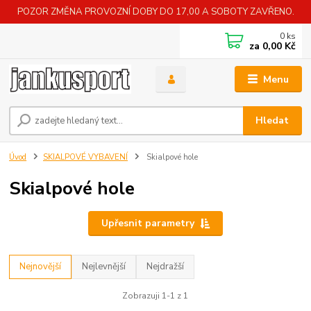
POZOR ZMĚNA PROVOZNÍ DOBY DO 17,00 A SOBOTY ZAVŘENO.
0
ks
za
0,00 Kč
Menu
Hledat
Úvod
SKIALPOVÉ VYBAVENÍ
Skialpové hole
Skialpové hole
Upřesnit parametry
Nejnovější
Nejlevnější
Nejdražší
Zobrazuji 1-1 z 1