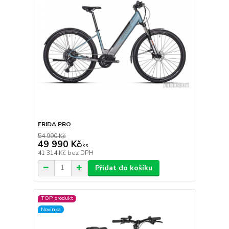
FRIDA PRO
54 990 Kč
49 990 Kč
/
ks
41 314 Kč
bez DPH
Přidat do košíku
TOP produkt
Novinka