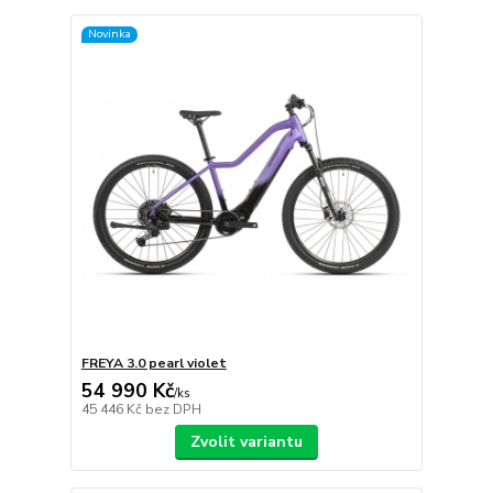
Novinka
FREYA 3.0 pearl violet
54 990 Kč
/
ks
45 446 Kč
bez DPH
Zvolit variantu