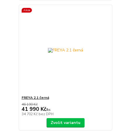
Akce
FREYA 2.1 černá
46 190 Kč
41 990 Kč
/
ks
34 702 Kč
bez DPH
Zvolit variantu