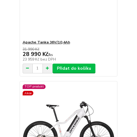
Apache Tanka 36V/10,4Ah
31 990 Kč
28 990 Kč
/
ks
23 959 Kč
bez DPH
Přidat do košíku
TOP produkt
Akce