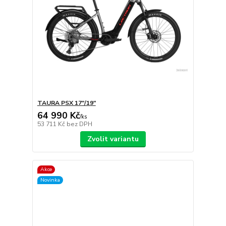
TAURA PSX 17″/19″
64 990 Kč
/
ks
53 711 Kč
bez DPH
Zvolit variantu
Akce
Novinka