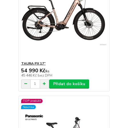
TAURA PX 17”
54 990 Kč
/
ks
45 446 Kč
bez DPH
Přidat do košíku
TOP produkt
Novinka