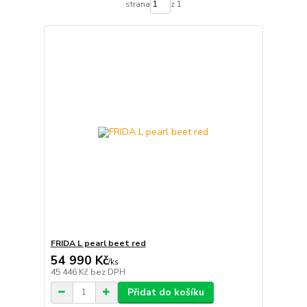
strana
z 1
FRIDA L pearl beet red
54 990 Kč
/
ks
45 446 Kč
bez DPH
Přidat do košíku