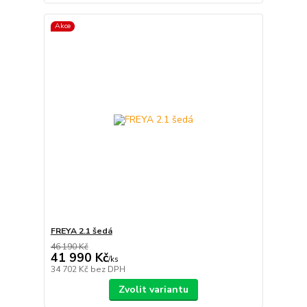
Akce
FREYA 2.1 šedá
46 190 Kč
41 990 Kč
/
ks
34 702 Kč
bez DPH
Zvolit variantu