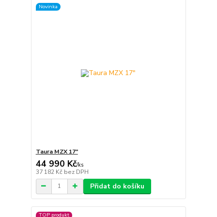
Novinka
Taura MZX 17"
44 990 Kč
/
ks
37 182 Kč
bez DPH
Přidat do košíku
TOP produkt