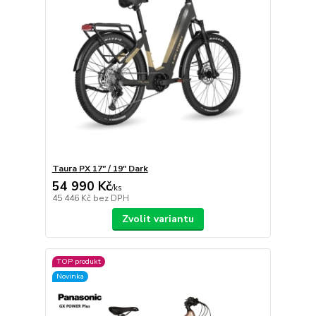
Taura PX 17″ / 19″ Dark
54 990 Kč
/
ks
45 446 Kč
bez DPH
Zvolit variantu
TOP produkt
Novinka