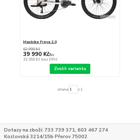
Maxbike Freya 2.0
62 990 Kč
39 990 Kč
/
ks
33 050 Kč
bez DPH
Zvolit variantu
strana
z 1
Dotazy na zboží: 733 739 371, 603 467 274
Kozlovská 3214/15b Přerov 75002