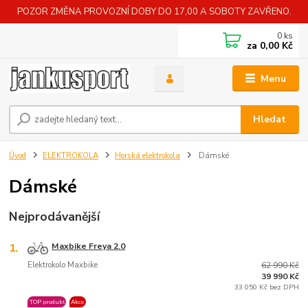
POZOR ZMĚNA PROVOZNÍ DOBY DO 17,00 A SOBOTY ZAVŘENO.
0
ks
za
0,00 Kč
Menu
Hledat
Úvod
ELEKTROKOLA
Horská elektrokola
Dámské
Dámské
Nejprodávanější
1.
Maxbike Freya 2.0
Elektrokolo Maxbike
62 990 Kč
39 990 Kč
33 050 Kč bez DPH
TOP produkt
Akce