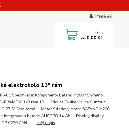
.
Přihlášení
0
ks
za
0,00 Kč
ké elektrokolo 13" rám
IKACE Specifikace: Komponenty Bafang M200 / Shimano
 /S-RideM300 1x9 rám 13" Vidlice E-bike vidlice Suntour
LO 27.5" Disc černá Motor Středový motor BAFANG M200
e integrovaná baterie AUCOPO 14 Ah Display display
g DP C220 CAN ...
celý popis