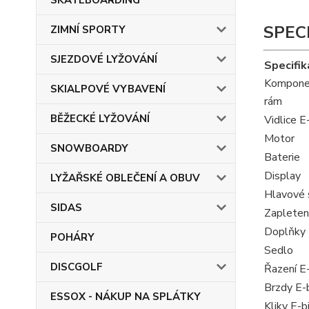
SKATEBOARDING
SPEC
ZIMNÍ SPORTY
SJEZDOVÉ LYŽOVÁNÍ
Specifik
Kompone
SKIALPOVÉ VYBAVENÍ
rám
BĚŽECKÉ LYŽOVÁNÍ
Vidlice E
Motor
SNOWBOARDY
Baterie
Display
LYŽAŘSKÉ OBLEČENÍ A OBUV
Hlavové 
SIDAS
Zapleten
Doplňky 
POHÁRY
Sedlo
DISCGOLF
Řazení E
Brzdy E-
ESSOX - NÁKUP NA SPLÁTKY
Kliky E-b