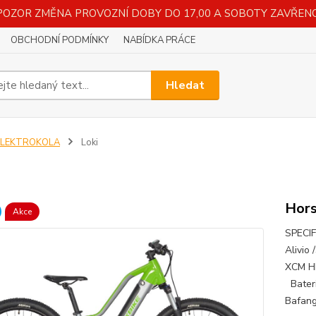
POZOR ZMĚNA PROVOZNÍ DOBY DO 17,00 A SOBOTY ZAVŘENO
OBCHODNÍ PODMÍNKY
NABÍDKA PRÁCE
Hledat
ELEKTROKOLA
Loki
Hors
Akce
SPECIF
Alivio
XCM H
Bateri
Bafan