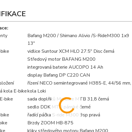
IFIKACE
ace:
nty
Bafang M200 / Shimano Alivio /S-RideM300 1x9
13"
-bike
vidlice Suntour XCM HLO 27.5" Disc černá
Středový motor BAFANG M200
integrovaná baterie AUCOPO 14 Ah
display Bafang DP C220 CAN
složení
řízení NECO semiintegrované H385-E, 44/56 mm,
á kola E-bike
kola Loki
E-bike
sada doplňků Maxbike MTB 31,8 černá
sedlo DDK MTB pánské černé
-bike
řadící páčka S-ride M300 9sp pravá
bike
Brzdy ZOOM HB-875
ike
kliky středového motoru Bafang M200