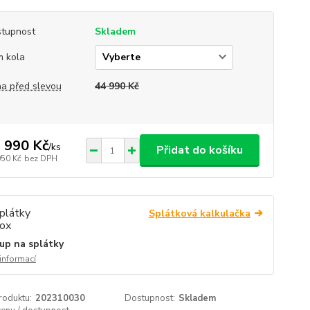
tupnost
Skladem
 kola
a před slevou
44 990 Kč
 990 Kč
/
ks
Přidat do košíku
050 Kč
bez DPH
Splátková kalkulačka
up na splátky
 informací
roduktu:
202310030
Dostupnost:
Skladem