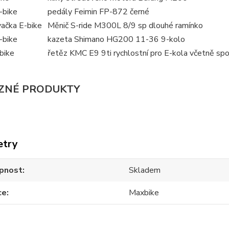
-bike
pedály Feimin FP-872 černé
ačka E-bike
Měnič S-ride M300L 8/9 sp dlouhé ramínko
-bike
kazeta Shimano HG200 11-36 9-kolo
bike
řetěz KMC E9 9ti rychlostní pro E-kola včetně spo
ZNÉ PRODUKTY
etry
pnost
Skladem
ce
Maxbike