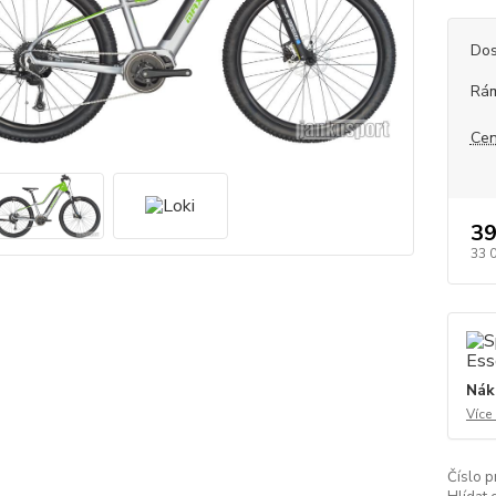
Dos
Rám
Cen
39
33 
Nák
Více
Číslo p