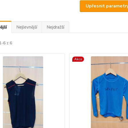
Upřesnit parametr
ější
Nejlevnější
Nejdražší
1-6 z 6
Akce