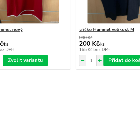
ummel nový
tričko Hummel velikost M
990 Kč
č
200 Kč
/
ks
/
ks
ez DPH
165 Kč
bez DPH
Zvolit variantu
Přidat do ko