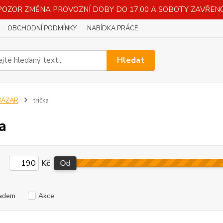
POZOR ZMĚNA PROVOZNÍ DOBY DO 17,00 A SOBOTY ZAVŘENO
OBCHODNÍ PODMÍNKY
NABÍDKA PRÁCE
Hledat
BAZAR
trička
a
Kč
Od
adem
Akce