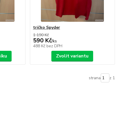
tričko Spyder
1 190 Kč
590 Kč
/
ks
488 Kč
bez DPH
šíku
Zvolit variantu
strana
z 1