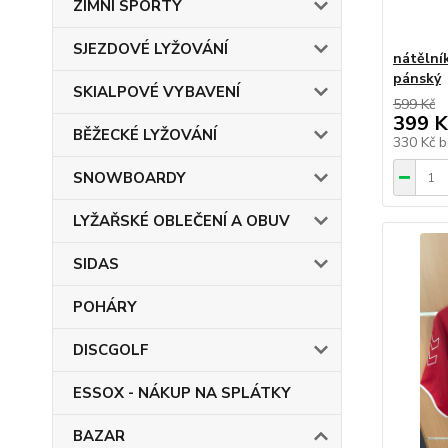
ZIMNÍ SPORTY
SJEZDOVÉ LYŽOVÁNÍ
nátělní
pánský
SKIALPOVÉ VYBAVENÍ
599 Kč
399 K
BĚŽECKÉ LYŽOVÁNÍ
330 Kč
b
SNOWBOARDY
LYŽAŘSKÉ OBLEČENÍ A OBUV
SIDAS
POHÁRY
DISCGOLF
ESSOX - NÁKUP NA SPLÁTKY
BAZAR