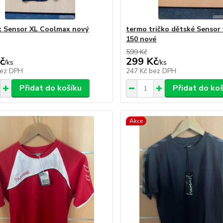
k Sensor XL Coolmax nový
termo tričko dětské Sensor 
150 nové
599 Kč
č
299 Kč
/
ks
/
ks
ez DPH
247 Kč
bez DPH
Přidat do košíku
Přidat do ko
Akce