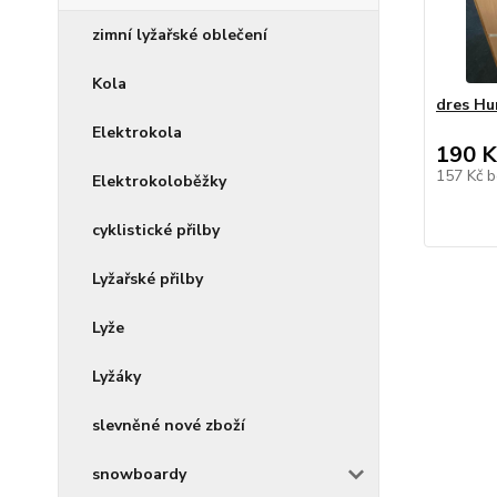
zimní lyžařské oblečení
Kola
dres H
Elektrokola
190 K
157 Kč
b
Elektrokoloběžky
cyklistické přilby
Lyžařské přilby
Lyže
Lyžáky
slevněné nové zboží
snowboardy