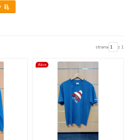
y
strana
z 1
Akce