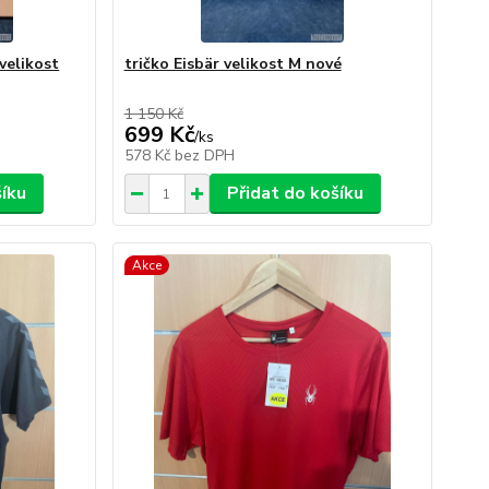
velikost
tričko Eisbär velikost M nové
1 150 Kč
699 Kč
/
ks
578 Kč
bez DPH
šíku
Přidat do košíku
Akce