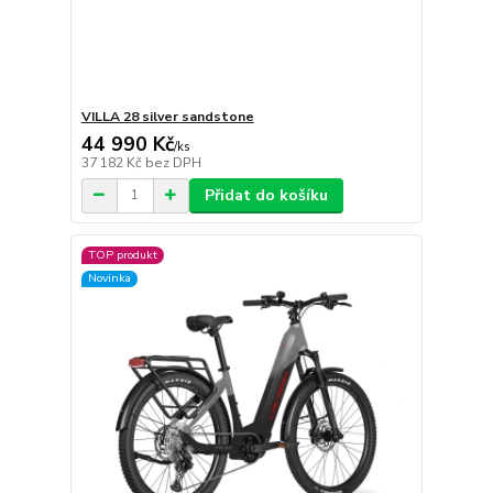
VILLA 28 silver sandstone
44 990 Kč
/
ks
37 182 Kč
bez DPH
Přidat do košíku
TOP produkt
Novinka