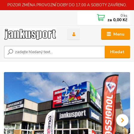
POZOR ZMĚNA PROVOZNÍ DOBY DO 17,00 A SOBOTY ZAVŘENO.
0
ks
za
0,00 Kč
Menu
Hledat