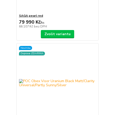
SAGA pearl red
79 990 Kč
/
ks
66 107 Kč
bez DPH
Zvolit variantu
Novinka
Doprava ZDARMA