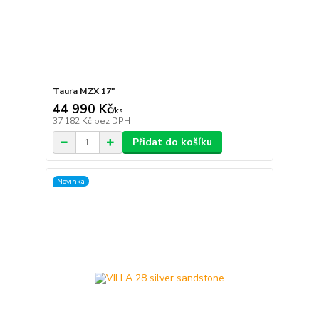
Taura MZX 17"
44 990 Kč
/
ks
37 182 Kč
bez DPH
Přidat do košíku
Novinka