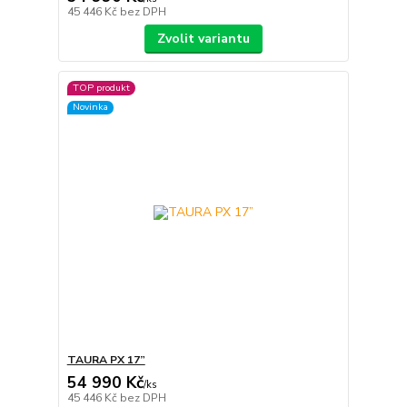
45 446 Kč
bez DPH
Zvolit variantu
TOP produkt
Novinka
TAURA PX 17”
54 990 Kč
/
ks
45 446 Kč
bez DPH