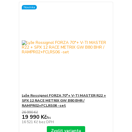
Novinka
Lyže Rossignol FORZA 70°+ V-TI MASTER R22 +
SPX 12 RACE METRIX GW B80 BHR /
RAMPR02+FCLRS06 -set
26 990 Kč
19 990 Kč
/
ks
16 521 Kč
bez DPH
Zvolit variantu