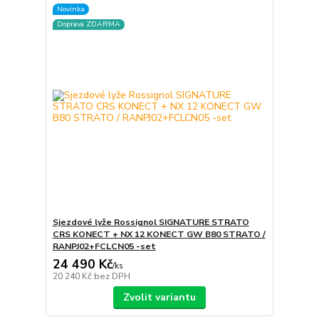
Novinka
Doprava ZDARMA
Sjezdové lyže Rossignol SIGNATURE STRATO
CRS KONECT + NX 12 KONECT GW B80 STRATO /
RANPJ02+FCLCN05 -set
24 490 Kč
/
ks
20 240 Kč
bez DPH
Zvolit variantu