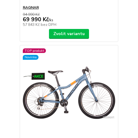
RAGNAR
94 990 Kč
69 990 Kč
/
ks
57 843 Kč
bez DPH
Zvolit variantu
TOP produkt
Novinka