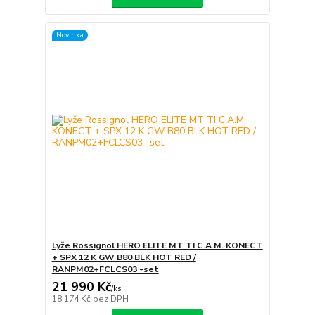
Novinka
Lyže Rossignol HERO ELITE MT TI C.A.M. KONECT
+ SPX 12 K GW B80 BLK HOT RED /
RANPM02+FCLCS03 -set
21 990 Kč
/
ks
18 174 Kč
bez DPH