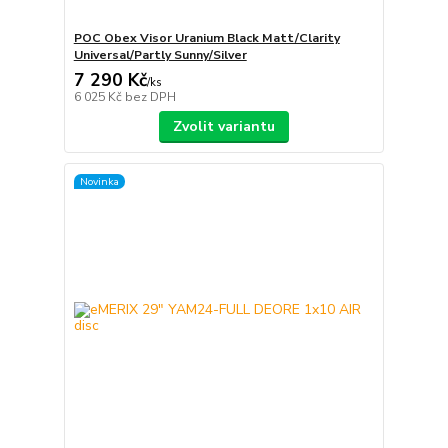
POC Obex Visor Uranium Black Matt/Clarity
Universal/Partly Sunny/Silver
7 290 Kč
/
ks
6 025 Kč
bez DPH
Zvolit variantu
Novinka