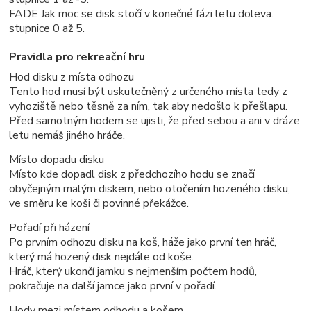
FADE Jak moc se disk stočí v konečné fázi letu doleva.
stupnice 0 až 5.
Pravidla pro rekreační hru
Hod disku z místa odhozu
Tento hod musí být uskutečněný z určeného místa tedy z
vyhoziště nebo těsně za ním, tak aby nedošlo k přešlapu.
Před samotným hodem se ujisti, že před sebou a ani v dráze
letu nemáš jiného hráče.
Místo dopadu disku
Místo kde dopadl disk z předchozího hodu se značí
obyčejným malým diskem, nebo otočením hozeného disku,
ve směru ke koši či povinné překážce.
Pořadí při házení
Po prvním odhozu disku na koš, háže jako první ten hráč,
který má hozený disk nejdále od koše.
Hráč, který ukončí jamku s nejmenším počtem hodů,
pokračuje na další jamce jako první v pořadí.
Hody mezi místem odhodu a košem