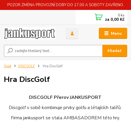
POZOR ZMĚNA PROVOZNÍ DOBY DO 17,00 A SOBOTY ZAVŘENO.
0
ks
za
0,00 Kč
Menu
Hledat
Úvod
DISCGOLF
Hra DiscGolf
Hra DiscGolf
DISCGOLF Přerov JANKUSPORT
Discgolf v sobě kombinuje prvky golfu a létajících talířů.
Firma jankusport se stala AMBASADOREM této hry.