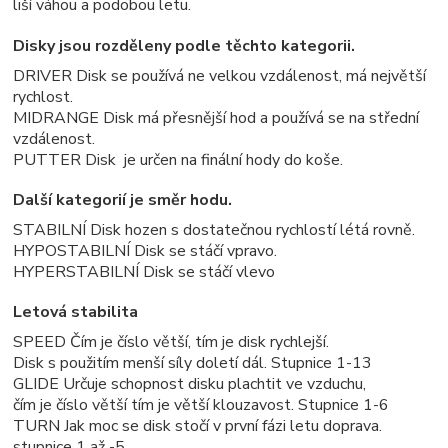
liší váhou a podobou letu.
Disky jsou rozděleny podle těchto kategorii.
DRIVER Disk se používá ne velkou vzdálenost, má největší
rychlost.
MIDRANGE Disk má přesnější hod a používá se na střední
vzdálenost.
PUTTER Disk je určen na finální hody do koše.
Další kategorií je směr hodu.
STABILNÍ Disk hozen s dostatečnou rychlostí létá rovně.
HYPOSTABILNÍ Disk se stáčí vpravo.
HYPERSTABILNÍ Disk se stáčí vlevo
Letová stabilita
SPEED Čím je číslo větší, tím je disk rychlejší.
Disk s použitím menší síly doletí dál. Stupnice 1-13
GLIDE Určuje schopnost disku plachtit ve vzduchu,
čím je číslo větší tím je větší klouzavost. Stupnice 1-6
TURN Jak moc se disk stočí v první fázi letu doprava.
stupnice 1 až -5.