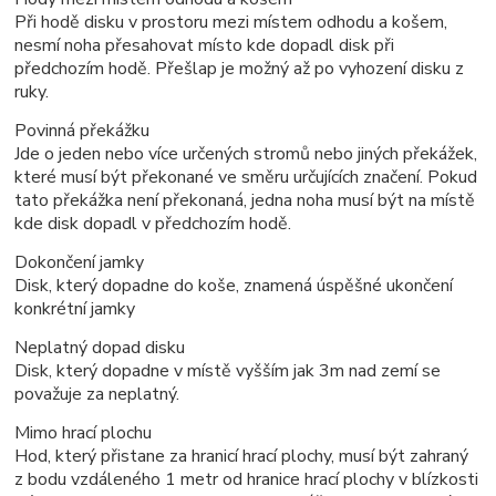
Při hodě disku v prostoru mezi místem odhodu a košem,
nesmí noha přesahovat místo kde dopadl disk při
předchozím hodě. Přešlap je možný až po vyhození disku z
ruky.
Povinná překážku
Jde o jeden nebo více určených stromů nebo jiných překážek,
které musí být překonané ve směru určujících značení. Pokud
tato překážka není překonaná, jedna noha musí být na místě
kde disk dopadl v předchozím hodě.
Dokončení jamky
Disk, který dopadne do koše, znamená úspěšné ukončení
konkrétní jamky
Neplatný dopad disku
Disk, který dopadne v místě vyšším jak 3m nad zemí se
považuje za neplatný.
Mimo hrací plochu
Hod, který přistane za hranicí hrací plochy, musí být zahraný
z bodu vzdáleného 1 metr od hranice hrací plochy v blízkosti