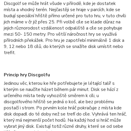
Discgolf se může hrát všude v přírodě, kde je dostatek
místa a vhodný terén. Nejčastěji se hraje v parcích, kde se
budují speciální hřiště přímo určené pro tuto hru, v tuto chvíli
jich máme v čr již přes 25. Při volbě cíle se klade důraz na
jejich různorodost vzdálenost odpaliště a cíle se pohybuje
mezi 50- 150 metry. Pro větší náročnost hry se využívá
přírodních překážek. Pro hru je zapotřebí minimálně 1 disk a
9, 12 nebo 18 cílů, do kterých se snažíte disk umístit nebo
trefit.
Princip hry Discgolfu
Jedinou věc, kterou ke hře potřebujete je létající talíř s
kterým se naučíte házet během pár minut. Disk se hází z
určeného místa tedy vyhoziště směrem k cíli, u
discgolfového hřiště se jedná o koš, ale bez problému
postačí i strom. Po prvním kole hráč pokračuje z místa kde
disk dopadl do té doby než se trefí do cíle. Vyhrává ten hráč,
který má nejmenší počet hodů. Na každý hod si hráč může
vybrat jiný disk. Existují totiž různé druhy, které se od sebe