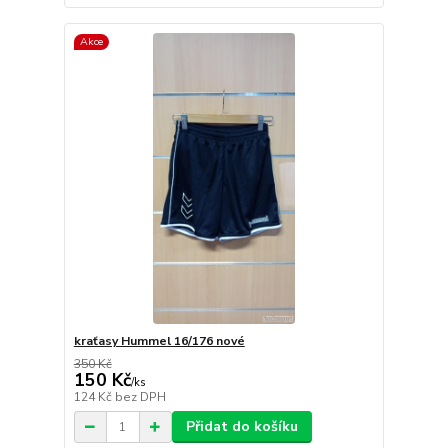
Akce
kraťasy Hummel 16/176 nové
350 Kč
150 Kč
/
ks
124 Kč
bez DPH
Přidat do košíku