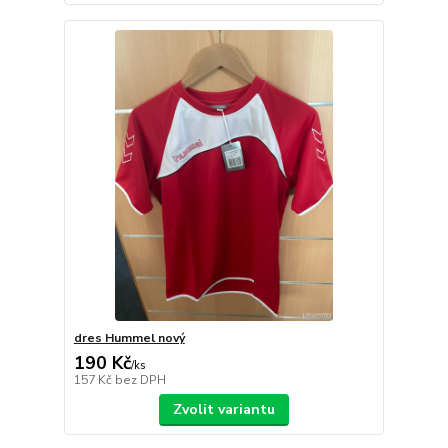
dres Hummel nový
190 Kč
/
ks
157 Kč
bez DPH
Zvolit variantu