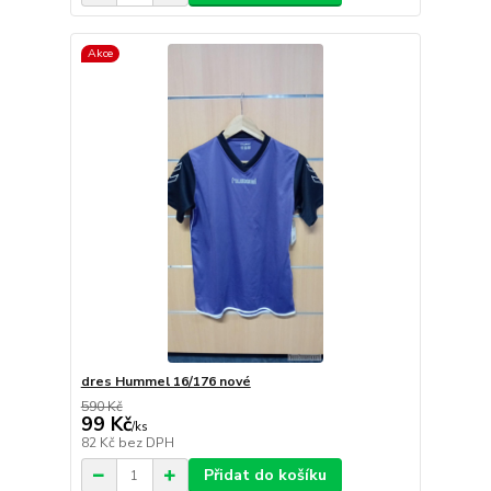
Akce
dres Hummel 16/176 nové
590 Kč
99 Kč
/
ks
82 Kč
bez DPH
Přidat do košíku