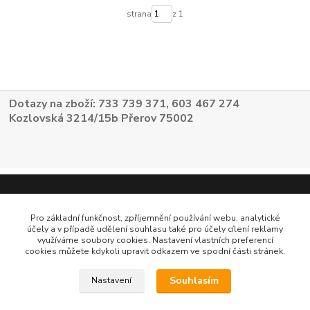
strana
z 1
Dotazy na zboží: 733 739 371, 603 467 274
Kozlovská 3214/15b Přerov 75002
Pro základní funkčnost, zpříjemnění používání webu, analytické
účely a v případě udělení souhlasu také pro účely cílení reklamy
využíváme soubory cookies. Nastavení vlastních preferencí
cookies můžete kdykoli upravit odkazem ve spodní části stránek.
Souhlasím
Nastavení