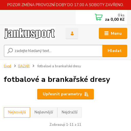
POZOR ZMĚNA PROVOZNÍ DOBY DO 17,00 A SOBOTY ZAVŘENO.
0
ks
za
0,00 Kč
Menu
Hledat
Úvod
BAZAR
fotbalové a brankařské dresy
fotbalové a brankařské dresy
Upřesnit parametry
Nejnovější
Nejlevnější
Nejdražší
Zobrazuji 1-11 z 11