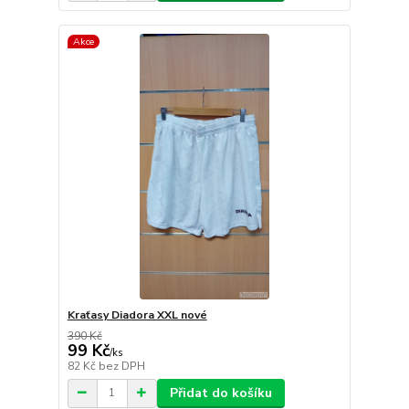
Akce
Kraťasy Diadora XXL nové
390 Kč
99 Kč
/
ks
82 Kč
bez DPH
Přidat do košíku