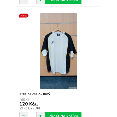
Akce
dres Kelme XL nový
490 Kč
120 Kč
/
ks
99 Kč
bez DPH
Přidat do košíku