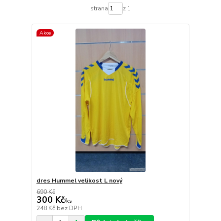
strana
z 1
Akce
dres Hummel velikost L nový
690 Kč
300 Kč
/
ks
248 Kč
bez DPH