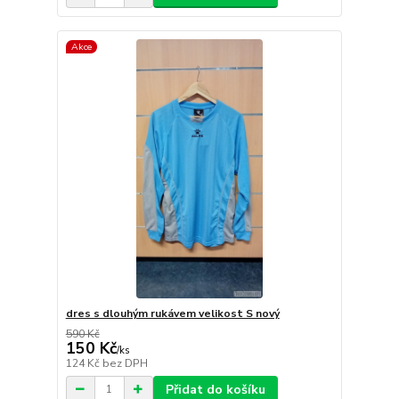
Akce
dres s dlouhým rukávem velikost S nový
590 Kč
150 Kč
/
ks
124 Kč
bez DPH
Přidat do košíku