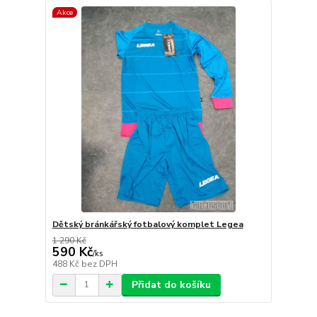
Akce
Dětský bránkářský fotbalový komplet Legea
1 290 Kč
590 Kč
/
ks
488 Kč
bez DPH
Přidat do košíku