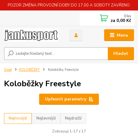
POZOR ZMĚNA PROVOZNÍ DOBY DO 17,00 A SOBOTY ZAVŘENO.
0
ks
za
0,00 Kč
Menu
Hledat
Úvod
KOLOBĚŽKY
Koloběžky Freestyle
Koloběžky Freestyle
Upřesnit parametry
Nejnovější
Nejlevnější
Nejdražší
Zobrazuji 1-17 z 17