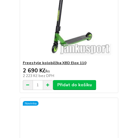
Freestyle koloběžka XBD Elox 110
2 690 Kč
/
ks
2 223 Kč
bez DPH
Přidat do košíku
Novinka