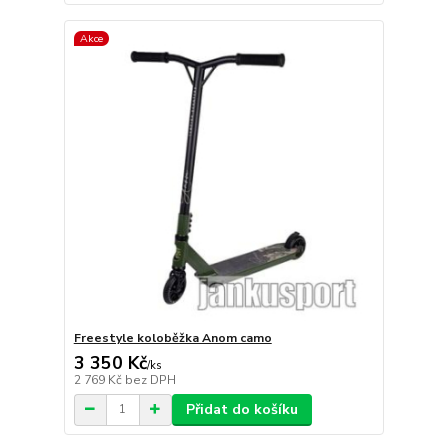
Akce
Freestyle koloběžka Anom camo
3 350 Kč
/
ks
2 769 Kč
bez DPH
Přidat do košíku