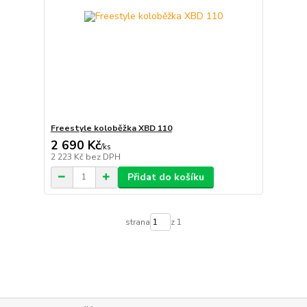
Freestyle koloběžka XBD 110
2 690 Kč
/
ks
2 223 Kč
bez DPH
Přidat do košíku
strana
z 1