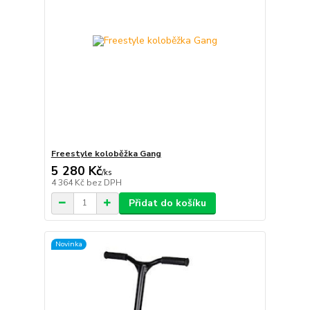
Freestyle koloběžka Gang
5 280 Kč
/
ks
4 364 Kč
bez DPH
Přidat do košíku
Novinka