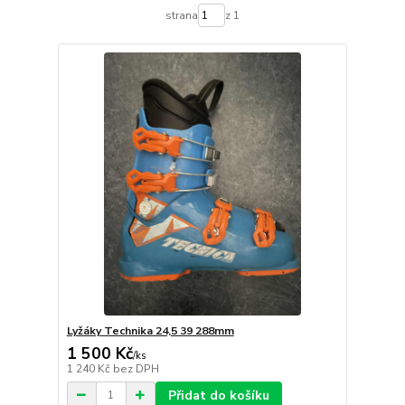
strana
z 1
Lyžáky Technika 24,5 39 288mm
1 500 Kč
/
ks
1 240 Kč
bez DPH
Přidat do košíku