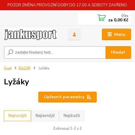
POZOR ZMĚNA PROVOZNÍ DOBY DO 17,00 A SOBOTY ZAVŘENO.
0
ks
za
0,00 Kč
Menu
Hledat
Úvod
BAZAR
Lyžáky
Lyžáky
Upřesnit parametry
Nejnovější
Nejlevnější
Nejdražší
Zobrazuji 1-2 z 2