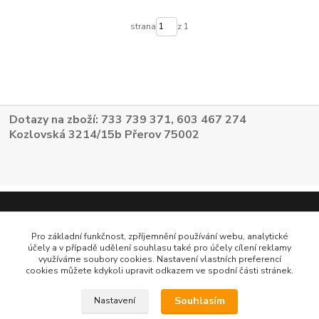
strana
z 1
Dotazy na zboží: 733 739 371, 603 467 274
Kozlovská 3214/15b Přerov 75002
Pro základní funkčnost, zpříjemnění používání webu, analytické
účely a v případě udělení souhlasu také pro účely cílení reklamy
využíváme soubory cookies. Nastavení vlastních preferencí
cookies můžete kdykoli upravit odkazem ve spodní části stránek.
Souhlasím
Nastavení