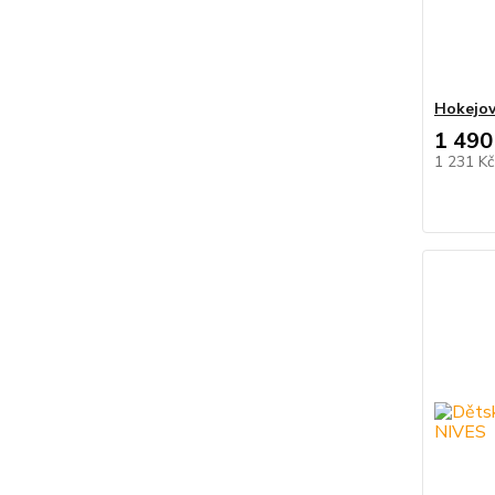
Hokejo
1 490
1 231 K