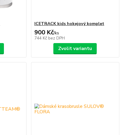
t
ICETRACK kids hokejový komplet
900 Kč
/
ks
744 Kč
bez DPH
Zvolit variantu