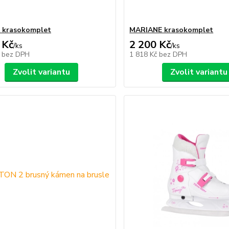
 krasokomplet
MARIANE krasokomplet
 Kč
2 200 Kč
/
ks
/
ks
č
bez DPH
1 818 Kč
bez DPH
Zvolit variantu
Zvolit variantu