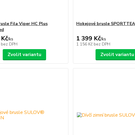
usle Fila Viper HC Plus
Hokejové brusle SPORTTE
ed
 Kč
1 399 Kč
/
ks
/
ks
č
bez DPH
1 156 Kč
bez DPH
Zvolit variantu
Zvolit variantu