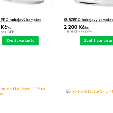
 PRO hokejový komplet
SUBZERO hokejový komple
 Kč
2 200 Kč
/
ks
/
ks
č
bez DPH
1 818 Kč
bez DPH
Zvolit variantu
Zvolit variantu