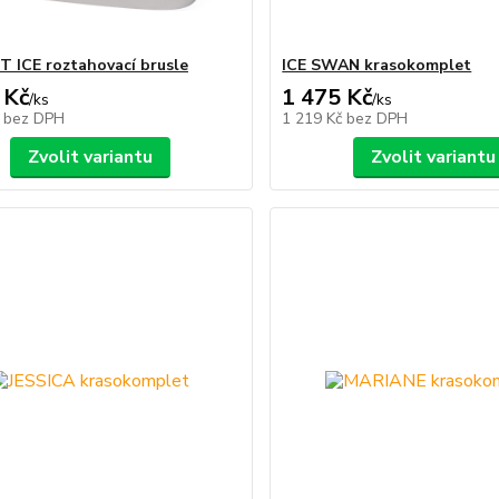
 ICE roztahovací brusle
ICE SWAN krasokomplet
 Kč
1 475 Kč
/
ks
/
ks
č
bez DPH
1 219 Kč
bez DPH
Zvolit variantu
Zvolit variantu