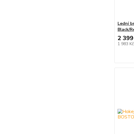
Lední br
Black/R
2 399
1 983 K