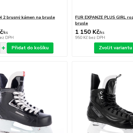
2 brusný kámen na brusle
FUR EXPANZE PLUS GIRL roz
brusle
č
1 150 Kč
/
ks
/
ks
ez DPH
950 Kč
bez DPH
Přidat do košíku
Zvolit variantu