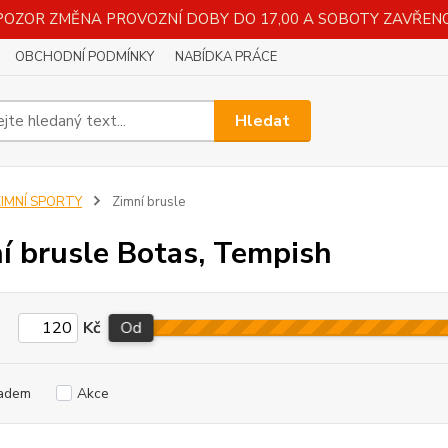
POZOR ZMĚNA PROVOZNÍ DOBY DO 17,00 A SOBOTY ZAVŘENO
OBCHODNÍ PODMÍNKY
NABÍDKA PRÁCE
Hledat
ZIMNÍ SPORTY
Zimní brusle
í brusle Botas, Tempish
Kč
Od
adem
Akce