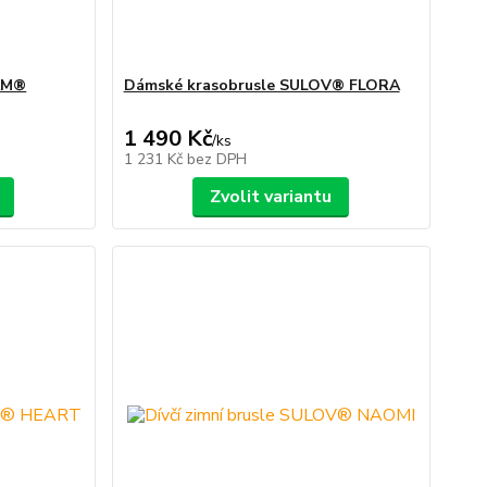
AM®
Dámské krasobrusle SULOV® FLORA
1 490 Kč
/
ks
1 231 Kč
bez DPH
Zvolit variantu