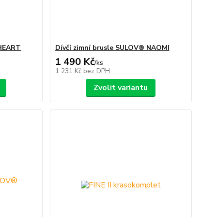
 HEART
Dívčí zimní brusle SULOV® NAOMI
1 490 Kč
/
ks
1 231 Kč
bez DPH
Zvolit variantu