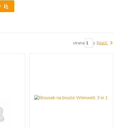
y
strana
z 2
další