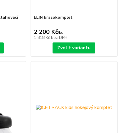
tahovací
ELIN krasokomplet
2 200 Kč
/
ks
1 818 Kč
bez DPH
Zvolit variantu