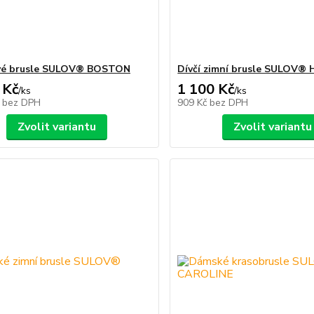
vé brusle SULOV® BOSTON
Dívčí zimní brusle SULOV®
 Kč
1 100 Kč
/
ks
/
ks
č
bez DPH
909 Kč
bez DPH
Zvolit variantu
Zvolit variantu