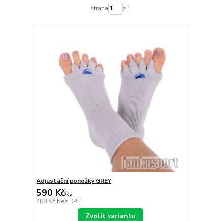
strana
z 1
Adjustační ponožky GREY
590 Kč
/
ks
488 Kč
bez DPH
Zvolit variantu