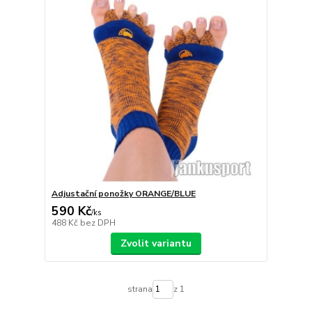
Adjustační ponožky ORANGE/BLUE
590 Kč
/
ks
488 Kč
bez DPH
Zvolit variantu
strana
z 1