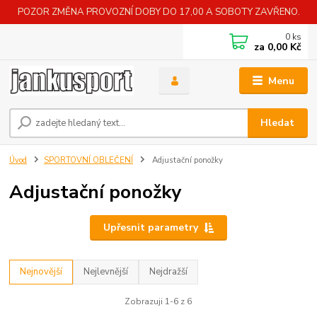
POZOR ZMĚNA PROVOZNÍ DOBY DO 17,00 A SOBOTY ZAVŘENO.
0
ks
za
0,00 Kč
Menu
Hledat
Úvod
SPORTOVNÍ OBLEČENÍ
Adjustační ponožky
Adjustační ponožky
Upřesnit parametry
Nejnovější
Nejlevnější
Nejdražší
Zobrazuji 1-6 z 6