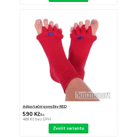
Adjustační ponožky RED
590 Kč
/
ks
488 Kč
bez DPH
Zvolit variantu