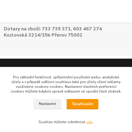
Dotazy na zboží: 733 739 371, 603 467 274
Kozlovská 3214/15b Přerov 75002
Pro základní funkčnost, zpříjemnění používání webu, analytické
účely a v případě udělení souhlasu také pro účely cílení reklamy
využíváme soubory cookies. Nastavení vlastních preferencí
cookies můžete kdykoli upravit odkazem ve spodní části stránek.
Souhlasím
Nastavení
Souhlas můžete odmítnout
zde
.
Vytvořeno na
Eshop-rychle.cz