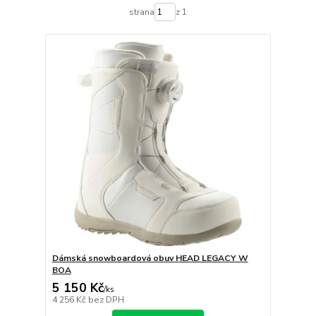
strana
z 1
Dámská snowboardová obuv HEAD LEGACY W
BOA
5 150 Kč
/
ks
4 256 Kč
bez DPH