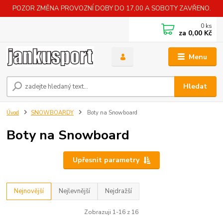
POZOR ZMĚNA PROVOZNÍ DOBY DO 17,00 A SOBOTY ZAVŘENO.
0
ks
za
0,00 Kč
Menu
Hledat
Úvod
SNOWBOARDY
Boty na Snowboard
Boty na Snowboard
Upřesnit parametry
Nejnovější
Nejlevnější
Nejdražší
Zobrazuji 1-16 z 16