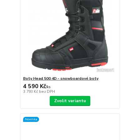
Boty Head 500 4D - snowboardové boty
4 590 Kč
/
ks
3 793 Kč
bez DPH
Zvolit variantu
Novinka