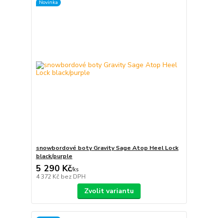
Novinka
snowbordové boty Gravity Sage Atop Heel Lock
black/purple
5 290 Kč
/
ks
4 372 Kč
bez DPH
Zvolit variantu