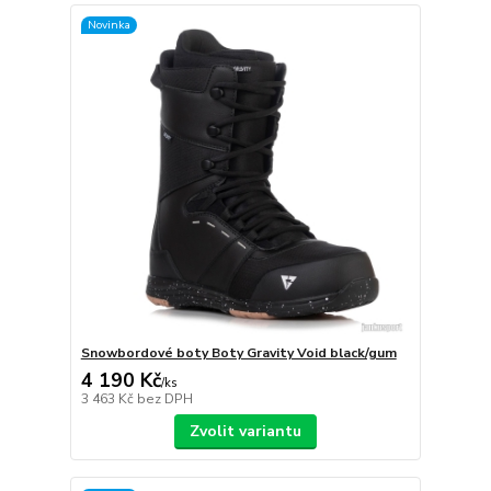
Novinka
Snowbordové boty Boty Gravity Void black/gum
4 190 Kč
/
ks
3 463 Kč
bez DPH
Zvolit variantu