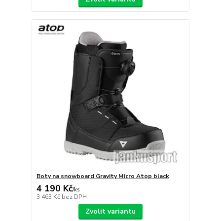
Boty na snowboard Gravity Micro Atop black
4 190 Kč
/
ks
3 463 Kč
bez DPH
Zvolit variantu