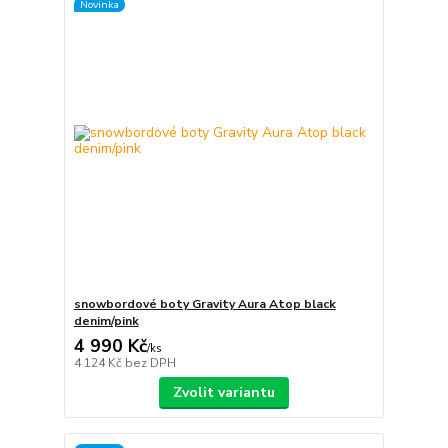
Novinka
snowbordové boty Gravity Aura Atop black
denim/pink
4 990 Kč
/
ks
4 124 Kč
bez DPH
Zvolit variantu