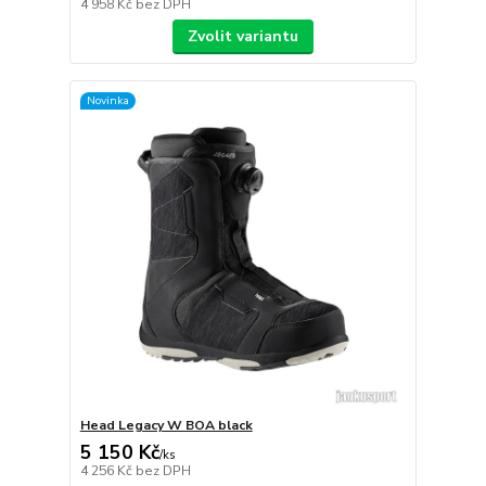
4 958 Kč
bez DPH
Zvolit variantu
Novinka
Head Legacy W BOA black
5 150 Kč
/
ks
4 256 Kč
bez DPH