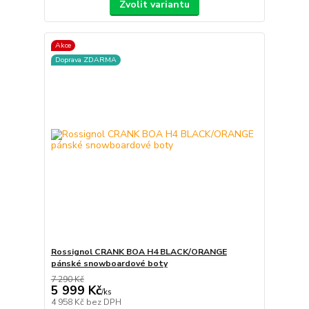
Zvolit variantu
Akce
Doprava ZDARMA
Rossignol CRANK BOA H4 BLACK/ORANGE
pánské snowboardové boty
7 290 Kč
5 999 Kč
/
ks
4 958 Kč
bez DPH