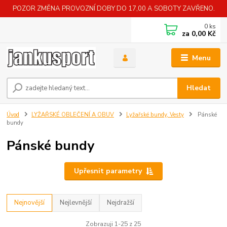
POZOR ZMĚNA PROVOZNÍ DOBY DO 17,00 A SOBOTY ZAVŘENO.
0
ks
za
0,00 Kč
Menu
Hledat
Úvod
LYŽAŘSKÉ OBLEČENÍ A OBUV
Lyžařské bundy, Vesty
Pánské
bundy
Pánské bundy
Upřesnit parametry
Nejnovější
Nejlevnější
Nejdražší
Zobrazuji 1-25 z 25