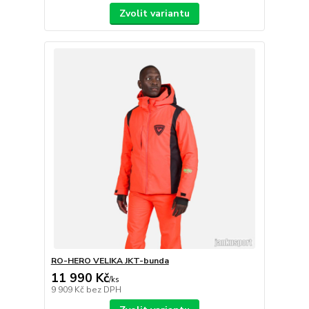
Zvolit variantu
RO-HERO VELIKA JKT-bunda
11 990 Kč
/
ks
9 909 Kč
bez DPH