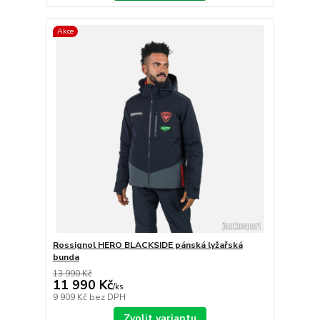
Akce
Rossignol HERO BLACKSIDE pánská lyžařská
bunda
13 990 Kč
11 990 Kč
/
ks
9 909 Kč
bez DPH
Zvolit variantu