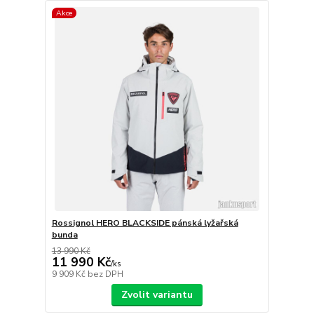
Akce
Rossignol HERO BLACKSIDE pánská lyžařská
bunda
13 990 Kč
11 990 Kč
/
ks
9 909 Kč
bez DPH
Zvolit variantu