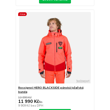
Akce
Rossignol HERO BLACKSIDE pánská lyžařská
bunda
13 990 Kč
11 990 Kč
/
ks
9 909 Kč
bez DPH