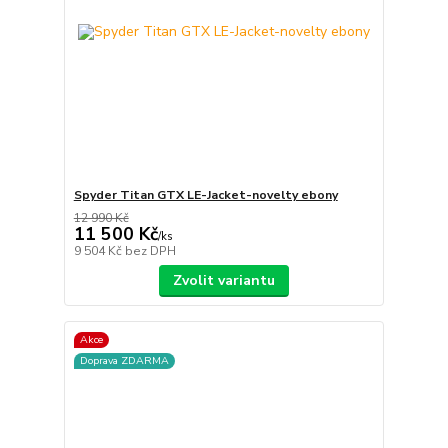
Spyder Titan GTX LE-Jacket-novelty ebony
12 990 Kč
11 500 Kč
/
ks
9 504 Kč
bez DPH
Zvolit variantu
Akce
Doprava ZDARMA