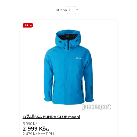
strana
z 1
Akce
LYŽAŘSKÁ BUNDA CLUB modrá
5 990 Kč
2 999 Kč
/
ks
2 479 Kč
bez DPH