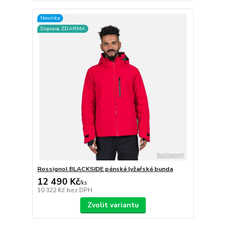
Novinka
Doprava ZDARMA
Rossignol BLACKSIDE pánská lyžařská bunda
12 490 Kč
/
ks
10 322 Kč
bez DPH
Zvolit variantu