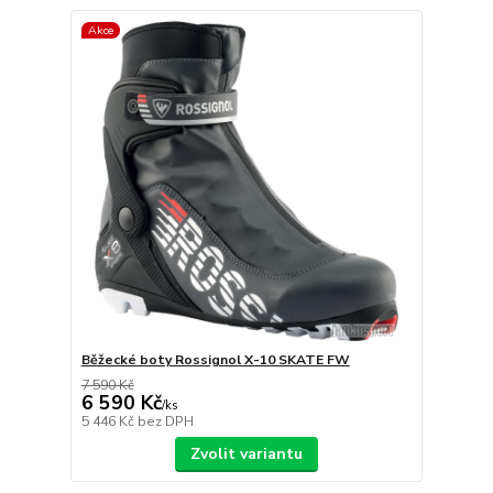
Akce
Běžecké boty Rossignol X-10 SKATE FW
7 590 Kč
6 590 Kč
/
ks
5 446 Kč
bez DPH
Zvolit variantu