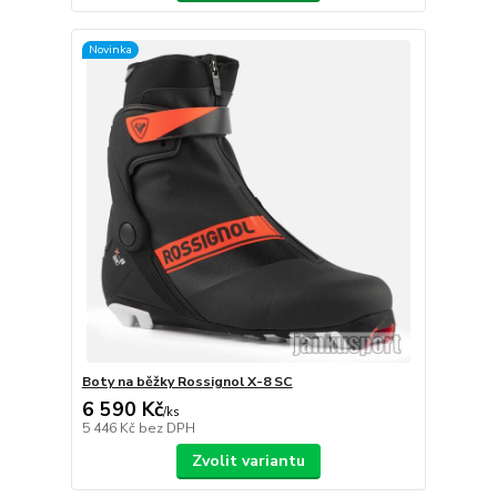
Novinka
Boty na běžky Rossignol X-8 SC
6 590 Kč
/
ks
5 446 Kč
bez DPH
Zvolit variantu