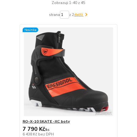
Zobrazuji 1-40 z 45
strana
z 2
další
Novinka
RO-X-10 SKATE -XC boty
7 790 Kč
/
ks
6 438 Kč
bez DPH