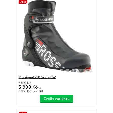
Akce
Rossignol X-8 Skate FW
6 590 Kč
5 999 Kč
/
ks
4 958 Kč
bez DPH
Zvolit variantu