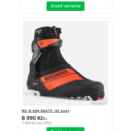
Zvolit variantu
RO-X-IUM SKATE -XC boty
8 990 Kč
/
ks
7 430 Kč
bez DPH