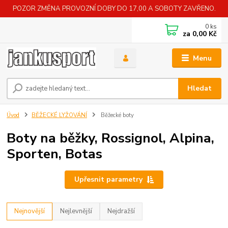
POZOR ZMĚNA PROVOZNÍ DOBY DO 17,00 A SOBOTY ZAVŘENO.
0
ks
za
0,00 Kč
Menu
Hledat
Úvod
BĚŽECKÉ LYŽOVÁNÍ
Běžecké boty
Boty na běžky, Rossignol, Alpina,
Sporten, Botas
Upřesnit parametry
Nejnovější
Nejlevnější
Nejdražší