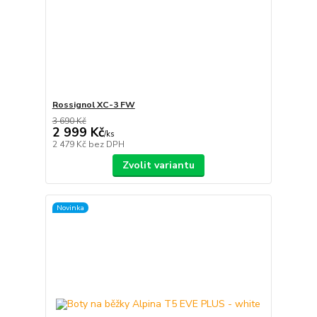
Rossignol XC-3 FW
3 690 Kč
2 999 Kč
/
ks
2 479 Kč
bez DPH
Zvolit variantu
Novinka