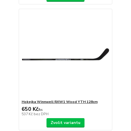
Hokejka Winnwell RXW1 Wood YTH 128cm
650 Kč
/
ks
537 Kč
bez DPH
Zvolit variantu