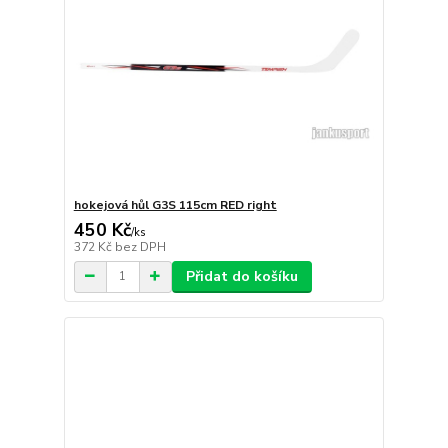
hokejová hůl G3S 115cm RED right
450 Kč
/
ks
372 Kč
bez DPH
Přidat do košíku