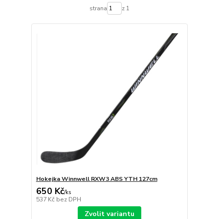
strana
z 1
Hokejka Winnwell RXW3 ABS YTH 127cm
650 Kč
/
ks
537 Kč
bez DPH
Zvolit variantu