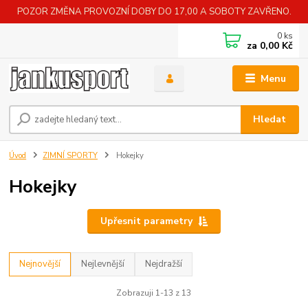
POZOR ZMĚNA PROVOZNÍ DOBY DO 17,00 A SOBOTY ZAVŘENO.
0
ks
za
0,00 Kč
Menu
Hledat
Úvod
ZIMNÍ SPORTY
Hokejky
Hokejky
Upřesnit parametry
Nejnovější
Nejlevnější
Nejdražší
Zobrazuji 1-13 z 13