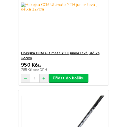
Hokejka CCM Ultimate YTH junior levá , délka
127cm
950 Kč
/
ks
785 Kč
bez DPH
Přidat do košíku