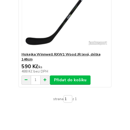
Hokejka Winnwell RXW1 Wood JR levá, délka
146cm
590 Kč
/
ks
488 Kč
bez DPH
Přidat do košíku
strana
z 1