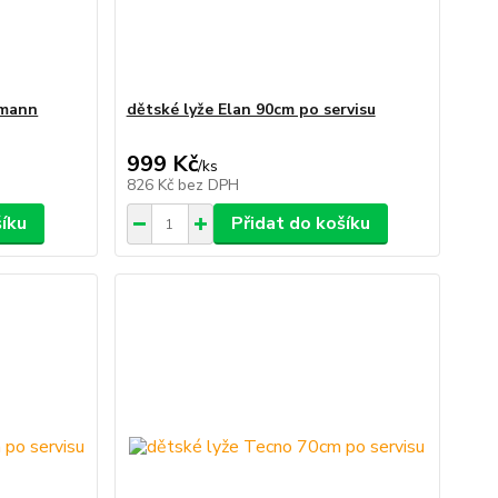
rmann
dětské lyže Elan 90cm po servisu
999 Kč
/
ks
826 Kč
bez DPH
šíku
Přidat do košíku