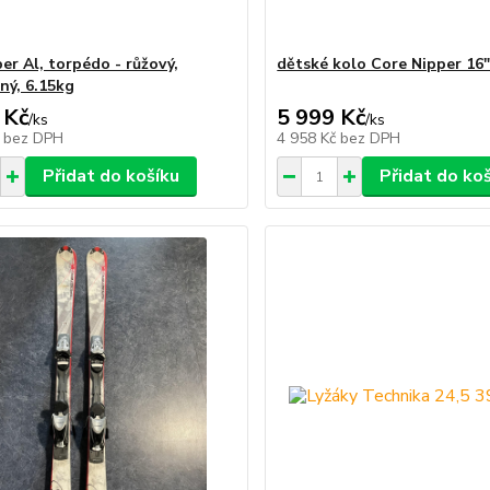
er Al, torpédo - růžový,
dětské kolo Core Nipper 16
ný, 6.15kg
 Kč
5 999 Kč
/
ks
/
ks
č
bez DPH
4 958 Kč
bez DPH
Přidat do košíku
Přidat do ko