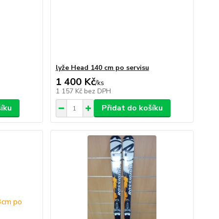
lyže Head 140 cm po servisu
1 400 Kč
/
ks
1 157 Kč
bez DPH
šíku
Přidat do košíku