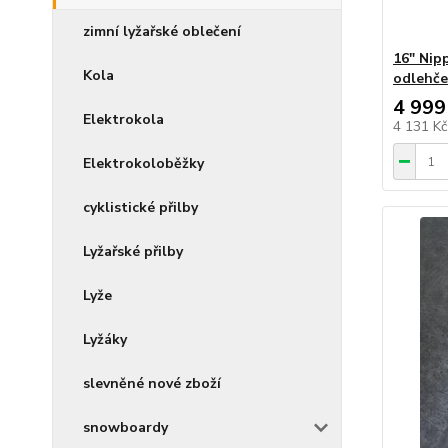
zimní lyžařské oblečení
16" Nipp
Kola
odlehče
4 999
Elektrokola
4 131 K
Elektrokoloběžky
cyklistické přilby
Lyžařské přilby
Lyže
Lyžáky
slevněné nové zboží
snowboardy