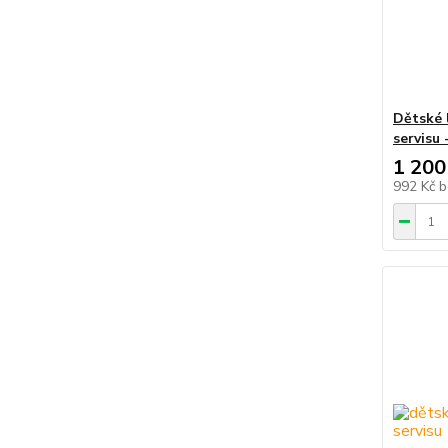
Dětské 
servisu 
1 200
992 Kč
b