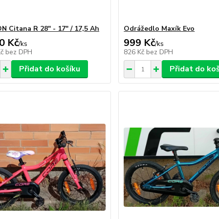
 Citana R 28" - 17" / 17,5 Ah
Odrážedlo Maxík Evo
0 Kč
999 Kč
/
ks
/
ks
Kč
bez DPH
826 Kč
bez DPH
Přidat do košíku
Přidat do ko