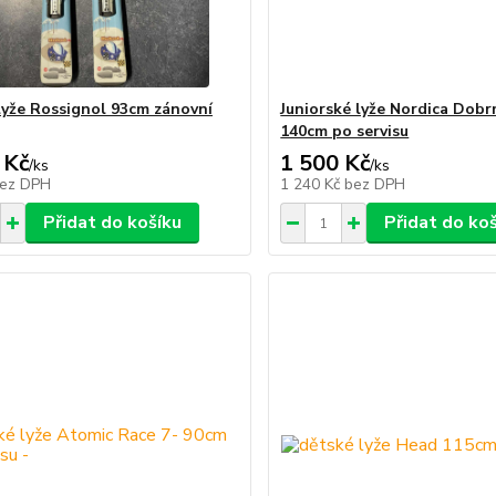
lyže Rossignol 93cm zánovní
Juniorské lyže Nordica Dob
140cm po servisu
 Kč
1 500 Kč
/
ks
/
ks
ez DPH
1 240 Kč
bez DPH
Přidat do košíku
Přidat do ko