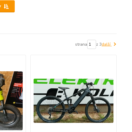
y
strana
z 3
další