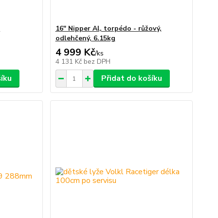
"
16" Nipper Al, torpédo - růžový,
odlehčený, 6.15kg
4 999 Kč
/
ks
4 131 Kč
bez DPH
šíku
Přidat do košíku