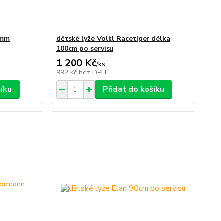
8mm
dětské lyže Volkl Racetiger délka
100cm po servisu
1 200 Kč
/
ks
992 Kč
bez DPH
šíku
Přidat do košíku