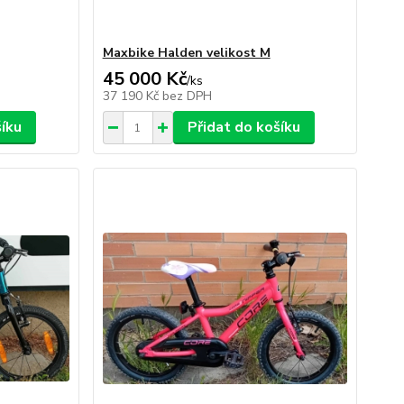
Maxbike Halden velikost M
45 000 Kč
/
ks
37 190 Kč
bez DPH
šíku
Přidat do košíku