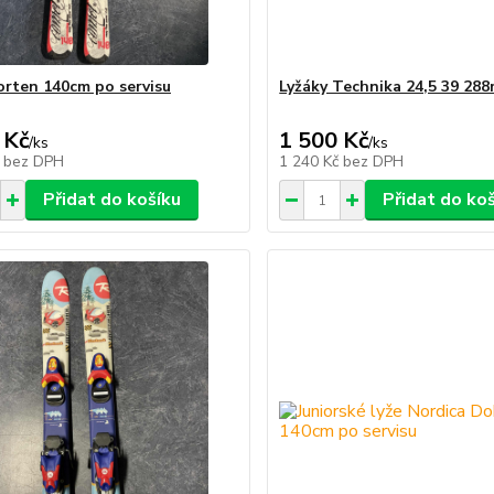
orten 140cm po servisu
Lyžáky Technika 24,5 39 28
 Kč
1 500 Kč
/
ks
/
ks
č
bez DPH
1 240 Kč
bez DPH
Přidat do košíku
Přidat do ko