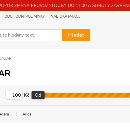
POZOR ZMĚNA PROVOZNÍ DOBY DO 17,00 A SOBOTY ZAVŘENO
OBCHODNÍ PODMÍNKY
NABÍDKA PRÁCE
Hledat
BAZAR
AR
Kč
Od
adem
Akce