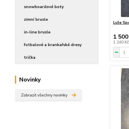
snowboardové boty
zimní brusle
Lyže Sp
in-line brusle
1 500
1 240 K
fotbalové a brankařské dresy
trička
Novinky
Zobrazit všechny novinky