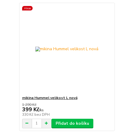
Akce
mikina Hummel velikost L nová
1 290 Kč
399 Kč
/
ks
330 Kč
bez DPH
Přidat do košíku