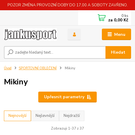
POZOR ZMĚNA PROVOZNÍ DOBY DO 17,00 A SOBOTY ZAVŘENO.
0
ks
za
0,00 Kč
Menu
Hledat
Úvod
SPORTOVNÍ OBLEČENÍ
Mikiny
Mikiny
Upřesnit parametry
Nejnovější
Nejlevnější
Nejdražší
Zobrazuji 1-37 z 37