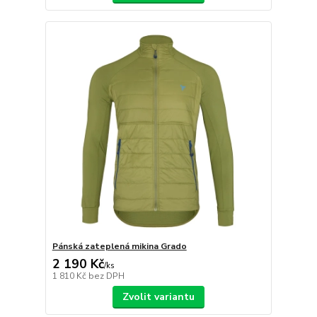
Pánská zateplená mikina Grado
2 190 Kč
/
ks
1 810 Kč
bez DPH
Zvolit variantu