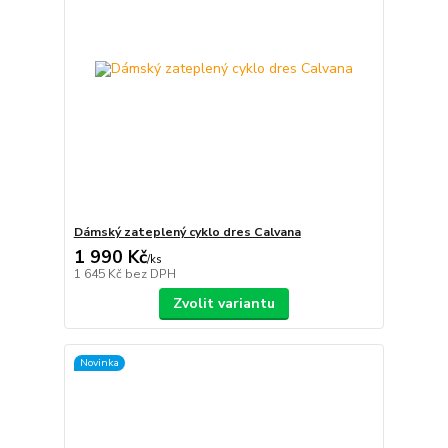
Dámský zateplený cyklo dres Calvana
1 990 Kč
/
ks
1 645 Kč
bez DPH
Zvolit variantu
Novinka