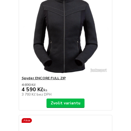
Spyder ENCORE FULL ZIP
4 890 Kč
4 590 Kč
/
ks
3 793 Kč
bez DPH
Zvolit variantu
Akce