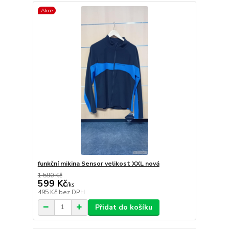
Akce
funkční mikina Sensor velikost XXL nová
1 590 Kč
599 Kč
/
ks
495 Kč
bez DPH
Přidat do košíku