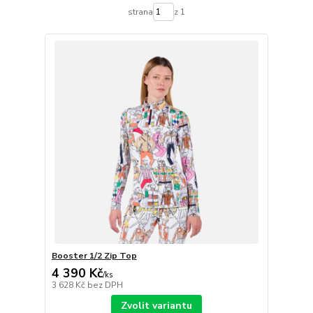
strana
z 1
Booster 1/2 Zip Top
4 390 Kč
/
ks
3 628 Kč
bez DPH
Zvolit variantu