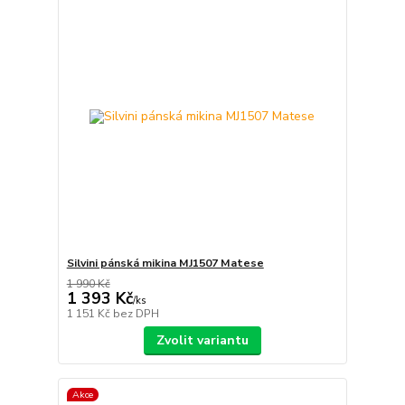
Silvini pánská mikina MJ1507 Matese
1 990 Kč
1 393 Kč
/
ks
1 151 Kč
bez DPH
Zvolit variantu
Akce