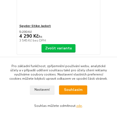
Spyder Stike Jacket
5 290 Kč
4 290 Kč
/
ks
3 545 Kč
bez DPH
Zvolit variantu
Akce
Pro základní funkčnost, zpříjemnění používání webu, analytické
účely a v případě udělení souhlasu také pro účely cílení reklamy
využíváme soubory cookies. Nastavení vlastních preferencí
cookies můžete kdykoli upravit odkazem ve spodní části stránek.
Souhlasím
Nastavení
Souhlas můžete odmítnout
zde
.