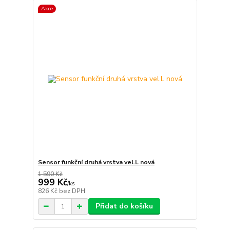
Akce
Sensor funkční druhá vrstva vel.L nová
1 590 Kč
999 Kč
/
ks
826 Kč
bez DPH
Přidat do košíku