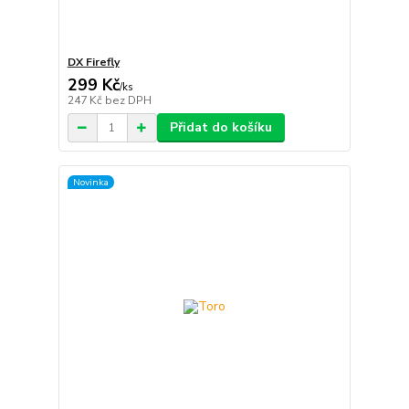
DX Firefly
299 Kč
/
ks
247 Kč
bez DPH
Přidat do košíku
Novinka