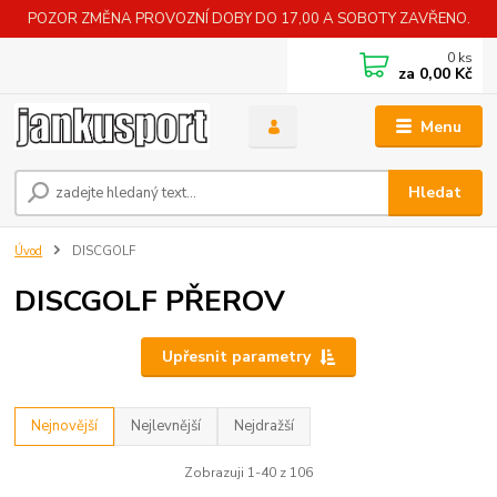
POZOR ZMĚNA PROVOZNÍ DOBY DO 17,00 A SOBOTY ZAVŘENO.
0
ks
za
0,00 Kč
Menu
Hledat
Úvod
DISCGOLF
DISCGOLF PŘEROV
Upřesnit parametry
Nejnovější
Nejlevnější
Nejdražší
Zobrazuji 1-40 z 106