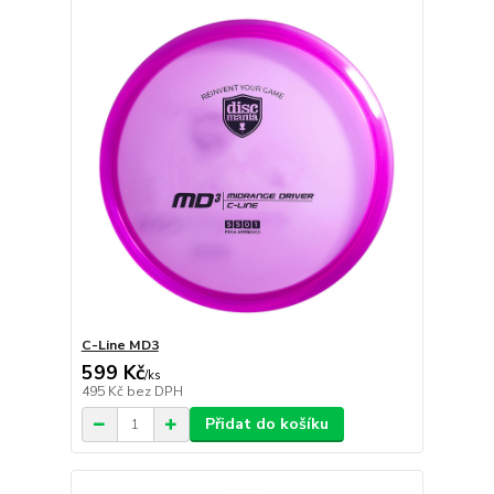
C-Line MD3
599 Kč
/
ks
495 Kč
bez DPH
Přidat do košíku