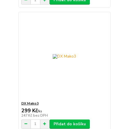
DX Mako3
299 Kč
/
ks
247 Kč
bez DPH
Přidat do košíku