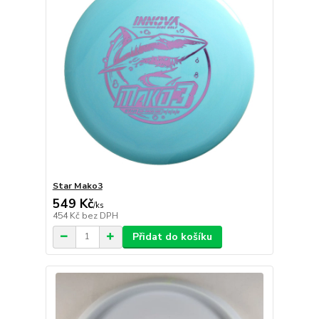
Star Mako3
549 Kč
/
ks
454 Kč
bez DPH
Přidat do košíku