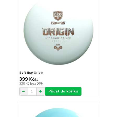
Soft Exo Origin
399 Kč
/
ks
330 Kč
bez DPH
Přidat do košíku