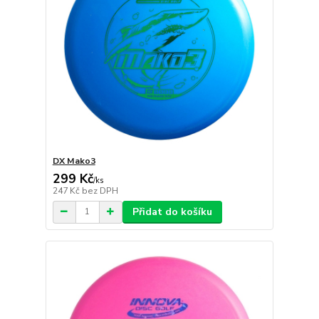
DX Mako3
299 Kč
/
ks
247 Kč
bez DPH
Přidat do košíku