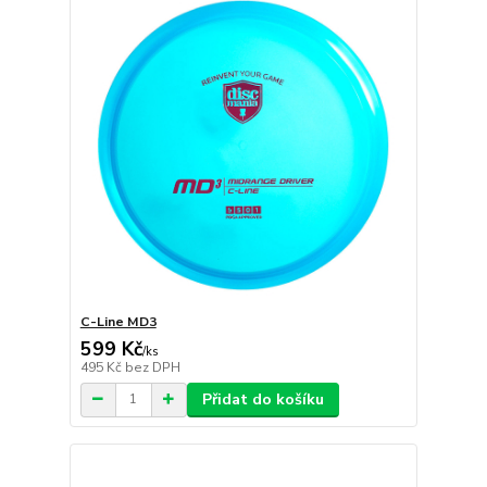
C-Line MD3
599 Kč
/
ks
495 Kč
bez DPH
Přidat do košíku