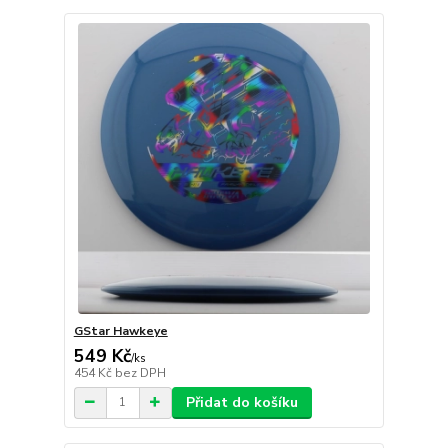
GStar Hawkeye
549 Kč
/
ks
454 Kč
bez DPH
Přidat do košíku