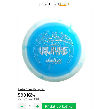
strana
z 3
další
Halo Star Valkyrie
599 Kč
/
ks
495 Kč
bez DPH
Přidat do košíku