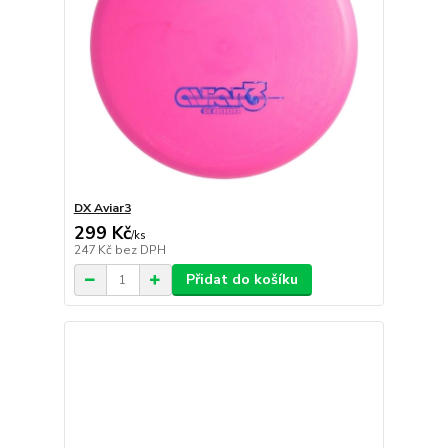
DX Aviar3
299 Kč
/
ks
247 Kč
bez DPH
Přidat do košíku