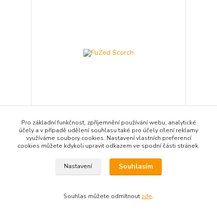
Pro základní funkčnost, zpříjemnění používání webu, analytické
účely a v případě udělení souhlasu také pro účely cílení reklamy
FuZed Scorch
využíváme soubory cookies. Nastavení vlastních preferencí
599 Kč
/
ks
cookies můžete kdykoli upravit odkazem ve spodní části stránek.
495 Kč
bez DPH
Přidat do košíku
Souhlasím
Nastavení
Souhlas můžete odmítnout
zde
.