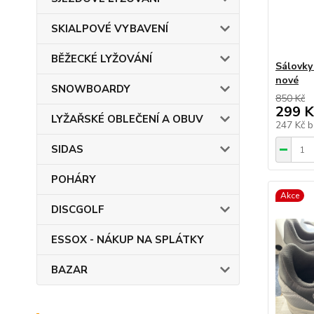
SKIALPOVÉ VYBAVENÍ
BĚŽECKÉ LYŽOVÁNÍ
Sálovky
nové
SNOWBOARDY
850 Kč
299 K
LYŽAŘSKÉ OBLEČENÍ A OBUV
247 Kč
b
SIDAS
POHÁRY
Akce
DISCGOLF
ESSOX - NÁKUP NA SPLÁTKY
BAZAR