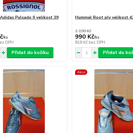
Adidas Pulsado II velikost 39
Hummel Root ply velikost 4
1 190 Kč
č
990 Kč
/
ks
/
ks
ez DPH
818 Kč
bez DPH
Přidat do košíku
Přidat do ko
Akce