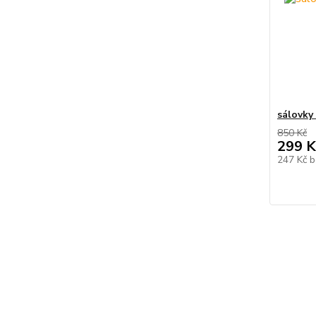
sálovky
850 Kč
299 K
247 Kč
b