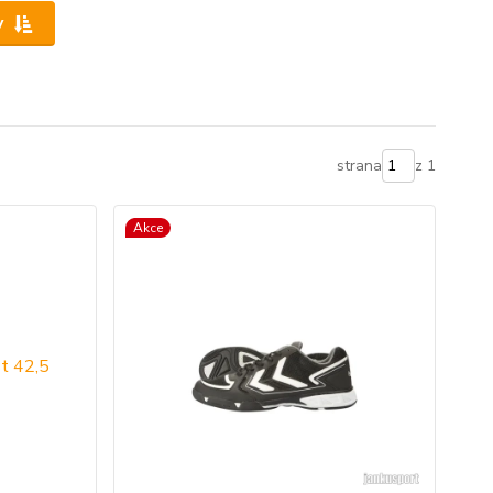
y
strana
z 1
Akce