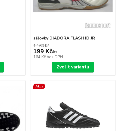
sálovky DIADORA FLASH ID JR
1 160 Kč
199 Kč
/
ks
164 Kč
bez DPH
Zvolit variantu
Akce