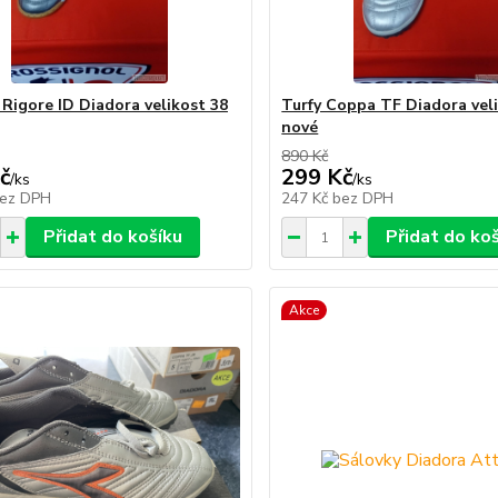
 Rigore ID Diadora velikost 38
Turfy Coppa TF Diadora vel
nové
890 Kč
č
299 Kč
/
ks
/
ks
ez DPH
247 Kč
bez DPH
Přidat do košíku
Přidat do ko
Akce