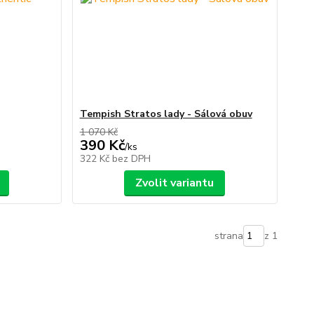
Tempish Stratos lady - Sálová obuv
1 070 Kč
390 Kč
/
ks
322 Kč
bez DPH
Zvolit variantu
strana
z 1