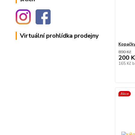
Virtuální prohlídka prodejny
Kopačky
890 Kč
200 K
165 Kč
b
Akce