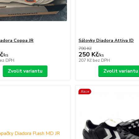
iadora Coppa JR
Sálovky Diadora Attiva ID
790 Kč
č
250 Kč
/
ks
/
ks
ez DPH
207 Kč
bez DPH
Zvolit variantu
Zvolit variantu
Akce