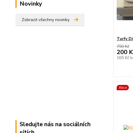
Novinky
Zobrazit všechny novinky
Turfy D
790 Kč
200 K
165 Kč
b
Akce
Sledujte nás na sociálních
sítích