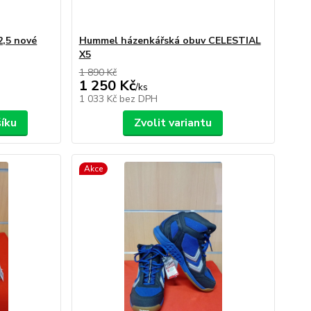
2,5 nové
Hummel házenkářská obuv CELESTIAL
X5
1 890 Kč
1 250 Kč
/
ks
1 033 Kč
bez DPH
šíku
Zvolit variantu
Akce