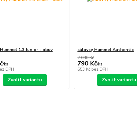
 Hummel 1.3 Junior - obuv
sálovky Hummel Authentic
2 090 Kč
č
790 Kč
/
ks
/
ks
ez DPH
653 Kč
bez DPH
Zvolit variantu
Zvolit variantu