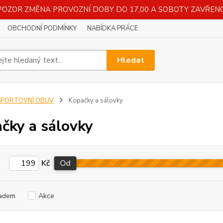
POZOR ZMĚNA PROVOZNÍ DOBY DO 17,00 A SOBOTY ZAVŘENO
OBCHODNÍ PODMÍNKY
NABÍDKA PRÁCE
Hledat
SPORTOVNÍ OBUV
Kopačky a sálovky
čky a sálovky
Kč
Od
adem
Akce