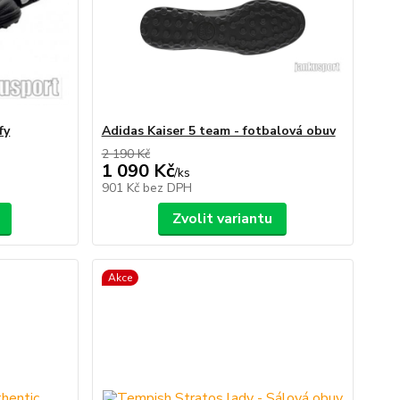
fy
Adidas Kaiser 5 team - fotbalová obuv
2 190 Kč
1 090 Kč
/
ks
901 Kč
bez DPH
Zvolit variantu
Akce