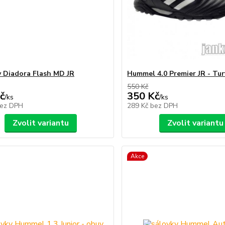
 Diadora Flash MD JR
Hummel 4.0 Premier JR - Tur
550 Kč
č
350 Kč
/
ks
/
ks
ez DPH
289 Kč
bez DPH
Zvolit variantu
Zvolit variantu
Akce