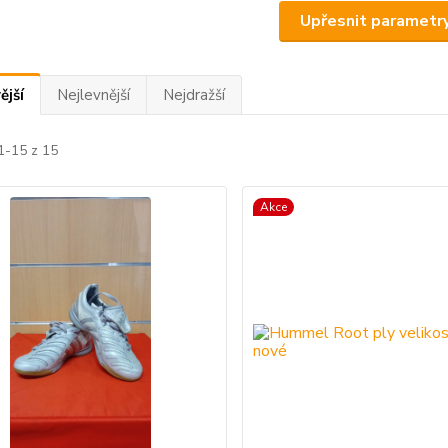
Upřesnit parametr
ější
Nejlevnější
Nejdražší
1-15 z 15
Akce