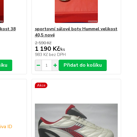
ikost 38
sportovní sálové boty Hummel velikost
40,5 nové
2 590 Kč
1 190 Kč
/
ks
983 Kč
bez DPH
šíku
Přidat do košíku
Akce