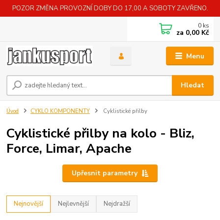
POZOR ZMĚNA PROVOZNÍ DOBY DO 17,00 A SOBOTY ZAVŘENO.
0
ks
za
0,00 Kč
Menu
Hledat
Úvod
CYKLO KOMPONENTY
Cyklistické přilby
Cyklistické přilby na kolo - Bliz,
Force, Limar, Apache
Upřesnit parametry
Nejnovější
Nejlevnější
Nejdražší