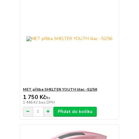
MET přilba SHELTER YOUTH lilac -52/56
1 750 Kč
/
ks
1 446 Kč
bez DPH
Přidat do košíku