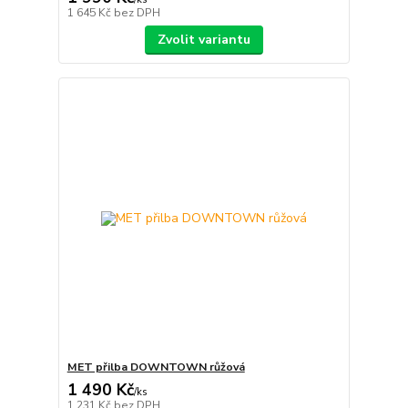
1 645 Kč
bez DPH
Zvolit variantu
MET přilba DOWNTOWN růžová
1 490 Kč
/
ks
1 231 Kč
bez DPH