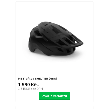
MET přilba SHELTER černá
1 990 Kč
/
ks
1 645 Kč
bez DPH
Zvolit variantu