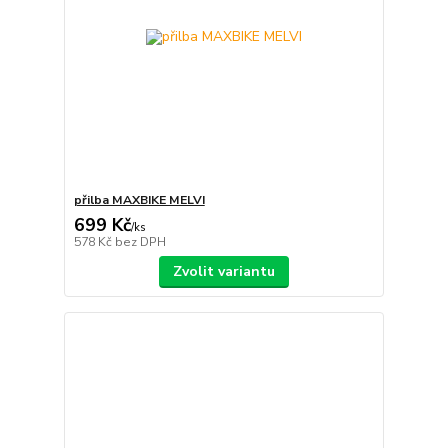
přilba MAXBIKE MELVI
699 Kč
/
ks
578 Kč
bez DPH
Zvolit variantu