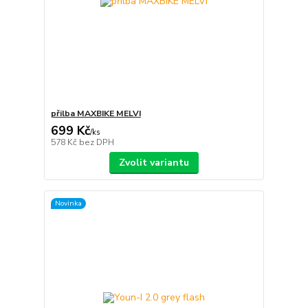
přilba MAXBIKE MELVI
699 Kč
/
ks
578 Kč
bez DPH
Zvolit variantu
Novinka