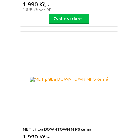
1 990 Kč
/
ks
1 645 Kč
bez DPH
Zvolit variantu
MET přilba DOWNTOWN MIPS černá
1 990 Kč
/
ks