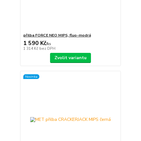
přilba FORCE NEO MIPS, fluo-modrá
1 590 Kč
/
ks
1 314 Kč
bez DPH
Zvolit variantu
Novinka