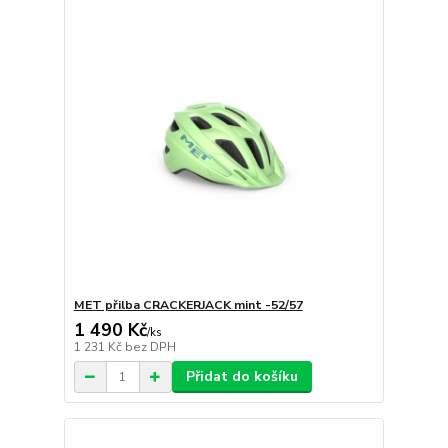
MET přilba CRACKERJACK mint -52/57
1 490 Kč
/
ks
1 231 Kč
bez DPH
Přidat do košíku