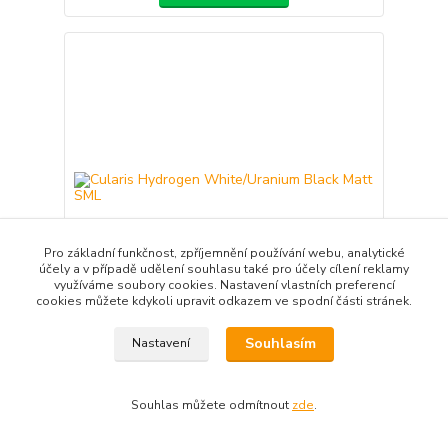
Pro základní funkčnost, zpříjemnění používání webu, analytické
účely a v případě udělení souhlasu také pro účely cílení reklamy
využíváme soubory cookies. Nastavení vlastních preferencí
cookies můžete kdykoli upravit odkazem ve spodní části stránek.
Souhlasím
Nastavení
Cularis Hydrogen White/Uranium Black Matt SML
5 990 Kč
/
ks
4 950 Kč
bez DPH
Souhlas můžete odmítnout
zde
.
Zvolit variantu