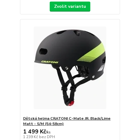
Zvolit variantu
Dětská helma CRATONI C-Mate JR. Black/Lime
Matt - S/M (54-58cm)
1 499 Kč
/
ks
1 239 Kč
bez DPH