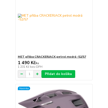
MET přilba CRACKERJACK petrol modrá -52/57
1 490 Kč
/
ks
1 231 Kč
bez DPH
Přidat do košíku
Novinka