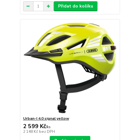
Přidat do košíku
Urban-I 4.0 signal yellow
2 599 Kč
/
ks
2 148 Kč
bez DPH