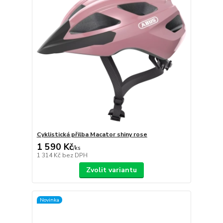
Cyklistická přilba Macator shiny rose
1 590 Kč
/
ks
1 314 Kč
bez DPH
Zvolit variantu
Novinka