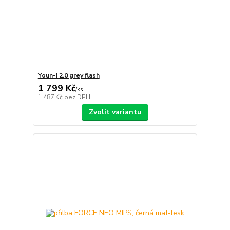
Youn-I 2.0 grey flash
1 799 Kč
/
ks
1 487 Kč
bez DPH
Zvolit variantu