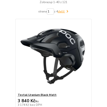
Zobrazuji 1-40 z 121
strana
z 4
další
Tectal Uranium Black Matt
3 840 Kč
/
ks
3 174 Kč
bez DPH