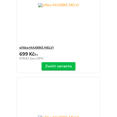
přilba MAXBIKE MELVI
699 Kč
/
ks
578 Kč
bez DPH
Zvolit variantu