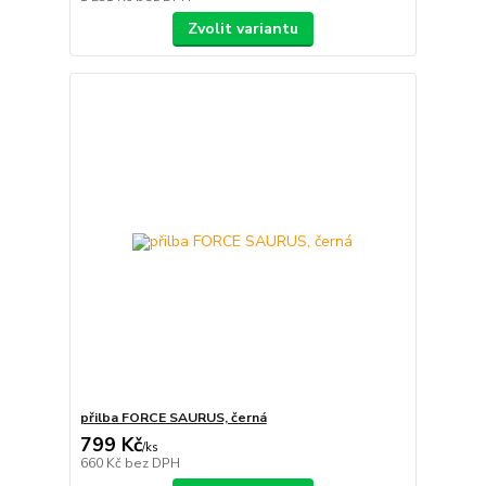
Zvolit variantu
přilba FORCE SAURUS, černá
799 Kč
/
ks
660 Kč
bez DPH