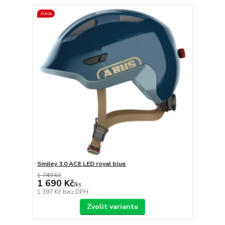
Akce
Smiley 3.0 ACE LED royal blue
1 749 Kč
1 690 Kč
/
ks
1 397 Kč
bez DPH
Zvolit variantu