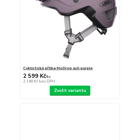
Cyklistická přilba MoDrop ash purple
2 599 Kč
/
ks
2 148 Kč
bez DPH
Zvolit variantu