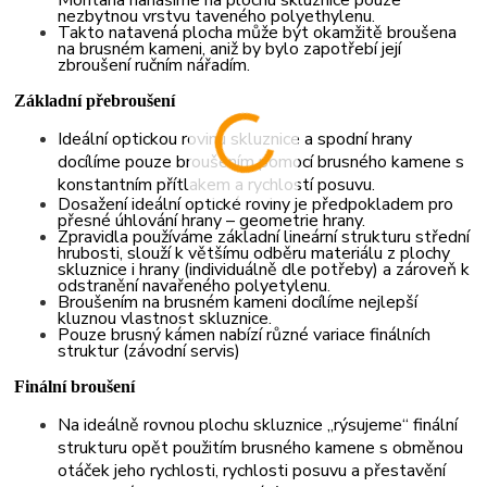
nezbytnou vrstvu taveného polyethylenu.
Takto natavená plocha může být okamžitě broušena
na brusném kameni, aniž by bylo zapotřebí její
zbroušení ručním nářadím.
Základní přebroušení
Ideální optickou rovinu skluznice a spodní hrany
docílíme pouze broušením pomocí brusného kamene s
konstantním přítlakem a rychlostí posuvu.
Dosažení ideální optické roviny je předpokladem pro
přesné úhlování hrany – geometrie hrany.
Zpravidla používáme základní lineární strukturu střední
hrubosti, slouží k většímu odběru materiálu z plochy
skluznice i hrany (individuálně dle potřeby) a zároveň k
odstranění navařeného polyetylenu.
Broušením na brusném kameni docílíme nejlepší
kluznou vlastnost skluznice.
Pouze brusný kámen nabízí různé variace finálních
struktur (závodní servis)
Finální broušení
Na ideálně rovnou plochu skluznice „rýsujeme“ finální
strukturu opět použitím brusného kamene s obměnou
otáček jeho rychlosti, rychlosti posuvu a přestavění