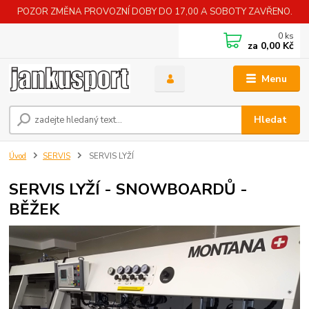
POZOR ZMĚNA PROVOZNÍ DOBY DO 17,00 A SOBOTY ZAVŘENO.
0
ks
za
0,00 Kč
Menu
Hledat
Úvod
SERVIS
SERVIS LYŽÍ
SERVIS LYŽÍ - SNOWBOARDŮ -
BĚŽEK