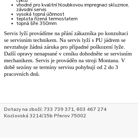
cyklů
vhodné pro kvalitní hloubkovou impregnaci skluznice,
závodní servis
vysoká topná účinnost
teplota řízená termostatem
topná šíře 350mm
Servis lyží provádíme na přání zákazníka po konzultaci
se servisním technikem. Na servis lyží s PU jádrem se
nevztahuje žádná záruka pro případné poškození lyže.
Další opravy nenapsané v ceníku dohodněte se servisním
mechanikem. Servis je prováděn na stroji Montana.
V
době sezóny se termíny servisu pohybují od 2 do 3
pracovních dnů.
Dotazy na zboží: 733 739 371, 603 467 274
Kozlovská 3214/15b Přerov 75002