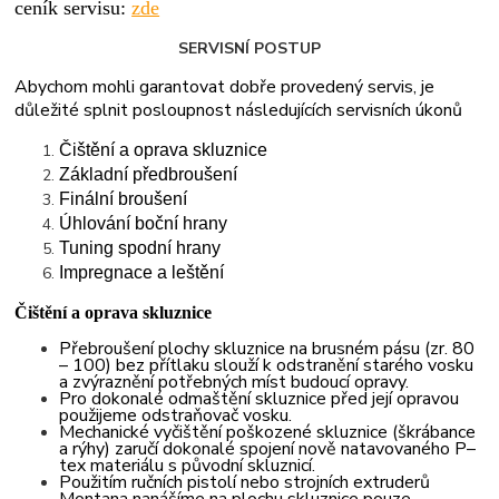
ceník servisu:
zde
SERVISNÍ POSTUP
Abychom mohli garantovat dobře provedený servis, je
důležité splnit posloupnost následujících servisních úkonů
Čištění a oprava skluznice
Základní předbroušení
Finální broušení
Úhlování boční hrany
Tuning spodní hrany
Impregnace a leštění
Čištění a oprava skluznice
Přebroušení plochy skluznice na brusném pásu (zr. 80
– 100) bez přítlaku slouží k odstranění starého vosku
a zvýraznění potřebných míst budoucí opravy.
Pro dokonalé odmaštění skluznice před její opravou
použijeme odstraňovač vosku.
Mechanické vyčištění poškozené skluznice (škrábance
a rýhy) zaručí dokonalé spojení nově natavovaného P–
tex materiálu s původní skluznicí.
Použitím ručních pistolí nebo strojních extruderů
Montana nanášíme na plochu skluznice pouze