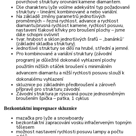
povrchové struktury orovnání kamene diamantem.
Dle charakteru lyže volíme adekvátní typ požadované
struktury – lineární, kombinované a nebo variální.
Na základě změny parametrů jednotlivých
proměnných – řezná rychlost, advance a rychlost
diamantu,brusná rychlost kamene, rychlost posuvu,
nastavení tlakové křivky pro broušení plochy – jsme
dále schopni ovlivnit
tvar, hrubost a sklon jednotlivých šrafů – „banánků“
(základní skladba struktury).
Jednotlivé struktury se dělí na hrubé, střední a jemné.
Pro kombinované a variální struktury (závodní
program) je důležité dokonalé vyhlazení plochy
použitím nižších otáček broušení s minimálním
advancem diamantu a nižší rychlosti posuvu slouží k
dokonalému vyhlazení
skluznice po základním předbroušení a zároveň
přípravě pro strukturu závodní.
Závodní struktura je rýsovaná pouze jednosměrným
broušením špička – patka, 1 cyklus
Bezkontaktní impregnace skluznice
mazačka pro lyže a snowboardy
bezkontaktní zapracování vosku infračerveným topným
tělesem
možnost nastavení rychlosti posuvu lampy a počtu