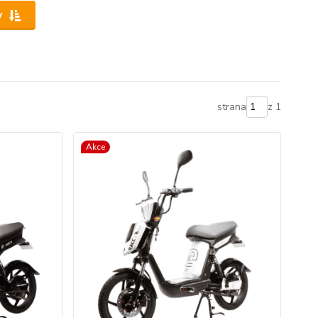
y
strana
z 1
Akce