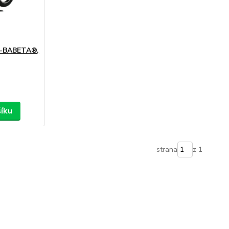
E-BABETA®,
šíku
strana
z 1