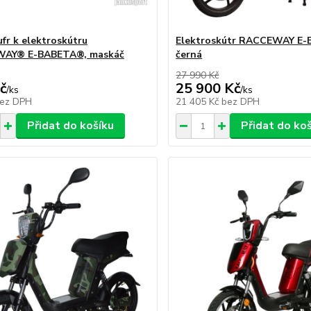
ufr k elektroskútru
Elektroskútr RACCEWAY E
AY® E-BABETA®, maskáč
černá
27 990 Kč
č
25 900 Kč
/
ks
/
ks
ez DPH
21 405 Kč
bez DPH
Přidat do košíku
Přidat do ko