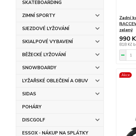
SKATEBOARDING
ZIMNÍ SPORTY
Zadní k
RACCEW
SJEZDOVÉ LYŽOVÁNÍ
zelený
990 K
SKIALPOVÉ VYBAVENÍ
818 Kč
b
BĚŽECKÉ LYŽOVÁNÍ
SNOWBOARDY
Akce
LYŽAŘSKÉ OBLEČENÍ A OBUV
SIDAS
POHÁRY
DISCGOLF
ESSOX - NÁKUP NA SPLÁTKY