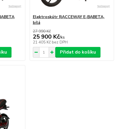
-BABETA
Elektroskútr RACCEWAY E-BABETA,
bílá
27 990 Kč
25 900 Kč
/
ks
21 405 Kč
bez DPH
šíku
Přidat do košíku