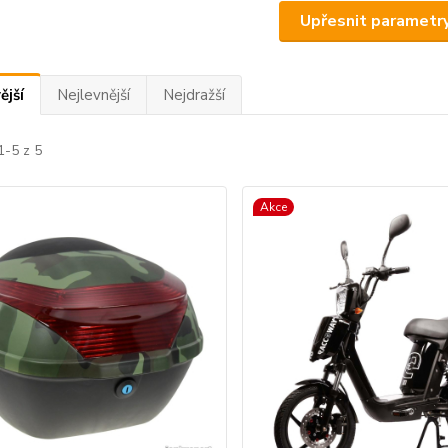
Upřesnit parametr
ější
Nejlevnější
Nejdražší
1-5 z 5
Akce