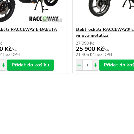
oskútr RACCEWAY E-BABETA
Elektroskútr RACCEWAY® 
vínová-metalíza
Kč
27 990 Kč
0 Kč
25 900 Kč
/
ks
/
ks
Kč
bez DPH
21 405 Kč
bez DPH
Přidat do košíku
Přidat do ko