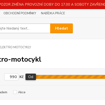
POZOR ZMĚNA PROVOZNÍ DOBY DO 17,00 A SOBOTY ZAVŘENO
OBCHODNÍ PODMÍNKY
NABÍDKA PRÁCE
Hledat
ELEKTRO MOTOCYKLY
tro-motocykl
Kč
Od
adem
Akce