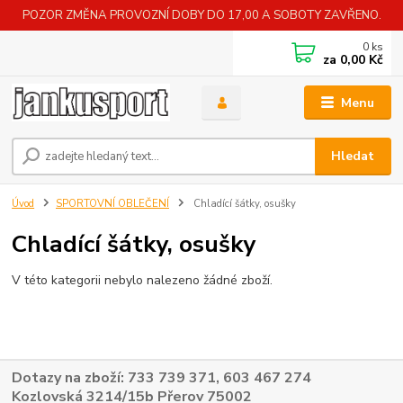
POZOR ZMĚNA PROVOZNÍ DOBY DO 17,00 A SOBOTY ZAVŘENO.
0
ks
za
0,00 Kč
Menu
Hledat
Úvod
SPORTOVNÍ OBLEČENÍ
Chladící šátky, osušky
Chladící šátky, osušky
V této kategorii nebylo nalezeno žádné zboží.
Dotazy na zboží: 733 739 371, 603 467 274
Kozlovská 3214/15b Přerov 75002