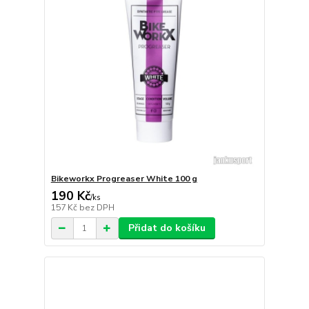
Bikeworkx Progreaser White 100 g
190 Kč
/
ks
157 Kč
bez DPH
Přidat do košíku