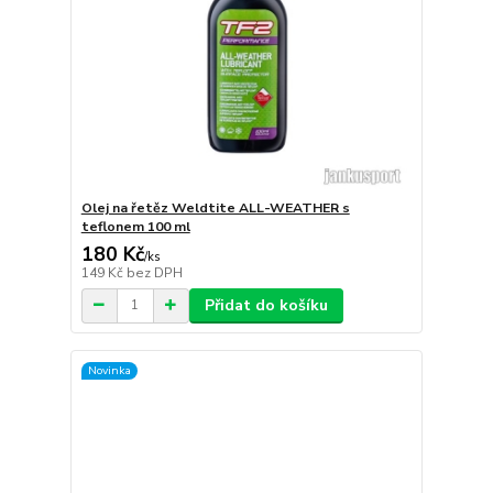
Olej na řetěz Weldtite ALL-WEATHER s
teflonem 100 ml
180 Kč
/
ks
149 Kč
bez DPH
Přidat do košíku
Novinka