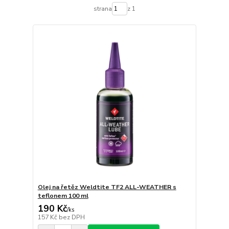
strana
z 1
Olej na řetěz Weldtite TF2 ALL-WEATHER s
teflonem 100 ml
190 Kč
/
ks
157 Kč
bez DPH