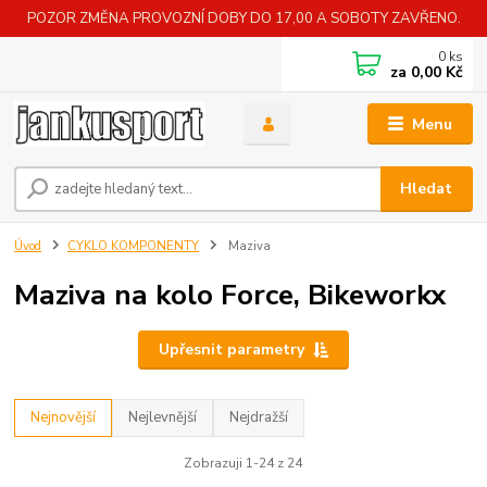
POZOR ZMĚNA PROVOZNÍ DOBY DO 17,00 A SOBOTY ZAVŘENO.
0
ks
za
0,00 Kč
Menu
Hledat
Úvod
CYKLO KOMPONENTY
Maziva
Maziva na kolo Force, Bikeworkx
Upřesnit parametry
Nejnovější
Nejlevnější
Nejdražší
Zobrazuji 1-24 z 24