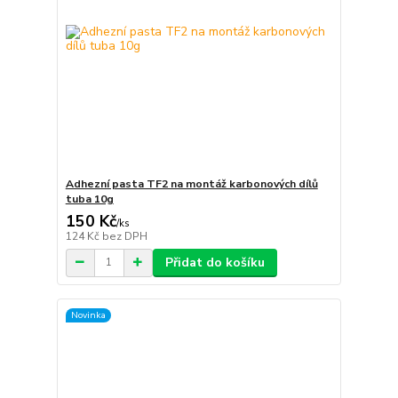
Adhezní pasta TF2 na montáž karbonových dílů
tuba 10g
150 Kč
/
ks
124 Kč
bez DPH
Přidat do košíku
Novinka