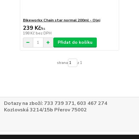
Bikeworkx Chain star normal 200ml - Olej
239 Kč
/
ks
198 Kč
bez DPH
Přidat do košíku
strana
z 1
Dotazy na zboží: 733 739 371, 603 467 274
Kozlovská 3214/15b Přerov 75002