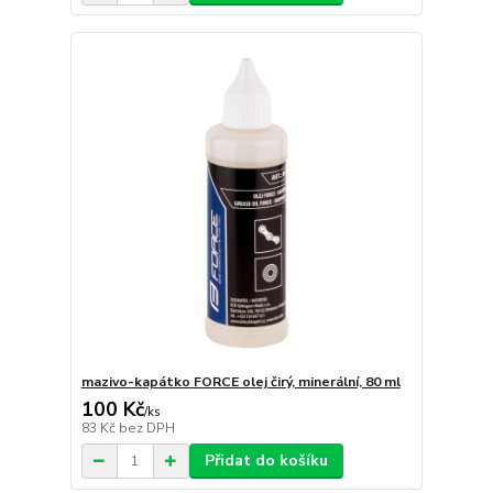
mazivo-kapátko FORCE olej čirý, minerální, 80 ml
100 Kč
/
ks
83 Kč
bez DPH
Přidat do košíku