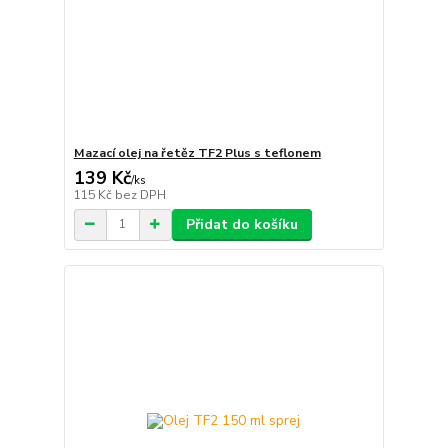
Mazací olej na řetěz TF2 Plus s teflonem
139 Kč
/
ks
115 Kč
bez DPH
Přidat do košíku