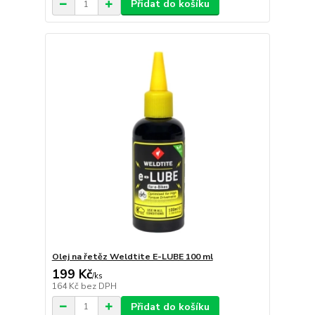
Přidat do košíku
Olej na řetěz Weldtite E-LUBE 100 ml
199 Kč
/
ks
164 Kč
bez DPH
Přidat do košíku