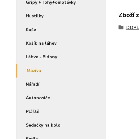
Gripy + rohy+omotávky
Zboží 
Hustilky
DOPL
Koše
Košík na láhev
Láhve - Bidony
Maziva
Nářadí
Autonosiče
Pláště
Sedačky na kolo
Sedla