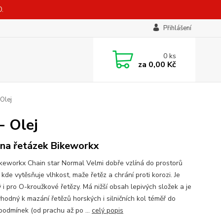
.
Přihlášení
0
ks
za
0,00 Kč
Olej
- Olej
 na řetázek Bikeworkx
ikeworkx Chain star Normal Velmi dobře vzlíná do prostorů
 kde vytěsňuje vlhkost, maže řetěz a chrání proti korozi. Je
 i pro O-kroužkové řetězy. Má nižší obsah lepivých složek a je
vhodný k mazání řetězů horských i silničních kol téměř do
podmínek (od prachu až po ...
celý popis