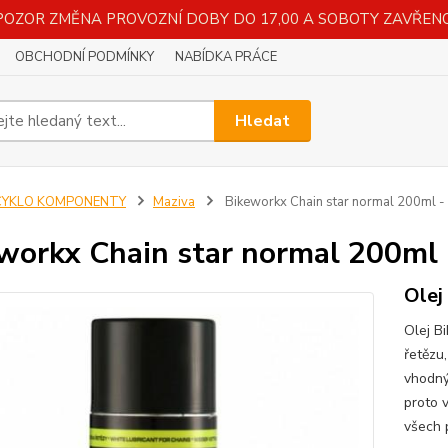
POZOR ZMĚNA PROVOZNÍ DOBY DO 17,00 A SOBOTY ZAVŘENO
OBCHODNÍ PODMÍNKY
NABÍDKA PRÁCE
Hledat
CYKLO KOMPONENTY
Maziva
Bikeworkx Chain star normal 200ml - 
workx Chain star normal 200ml 
Olej
Olej B
řetězu,
vhodný
proto 
všech 