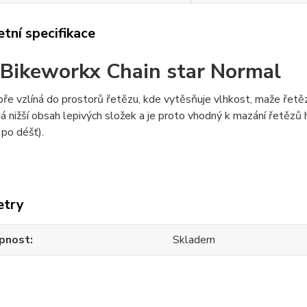
tní specifikace
 Bikeworkx Chain star Normal
ře vzlíná do prostorů řetězu, kde vytěsňuje vlhkost, maže řetěz 
á nižší obsah lepivých složek a je proto vhodný k mazání řetězů 
 po déšť).
etry
pnost
Skladem