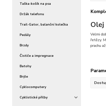
Taška-košík na psa
Komple
Držák telefonu
Olej
Trail-Gator, balanční kolečka
Velmi dob
Pedály
řetězy. M
prachu až
Brzdy
Čističe a impregnace
Batohy
Param
Brýle
Dostu
Cyklocomputery
Cyklistické přilby