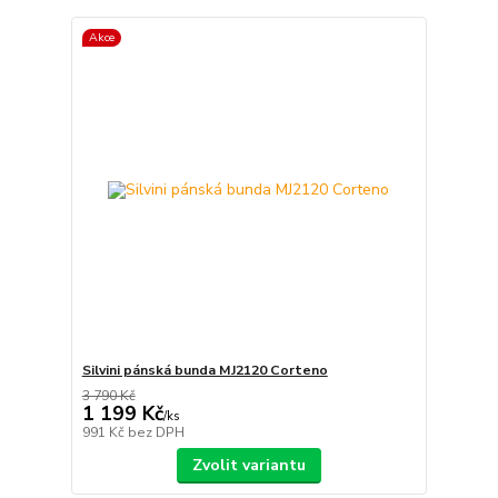
Akce
Silvini pánská bunda MJ2120 Corteno
3 790 Kč
1 199 Kč
/
ks
991 Kč
bez DPH
Zvolit variantu