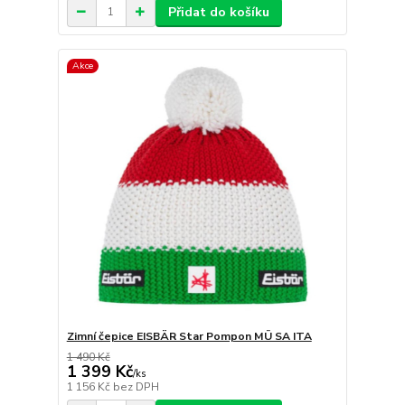
Přidat do košíku
Akce
Zimní čepice EISBÄR Star Pompon MÜ SA ITA
1 490 Kč
1 399 Kč
/
ks
1 156 Kč
bez DPH