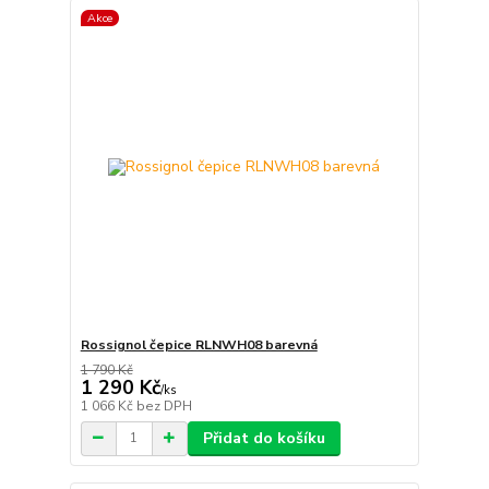
Akce
Rossignol čepice RLNWH08 barevná
1 790 Kč
1 290 Kč
/
ks
1 066 Kč
bez DPH
Přidat do košíku