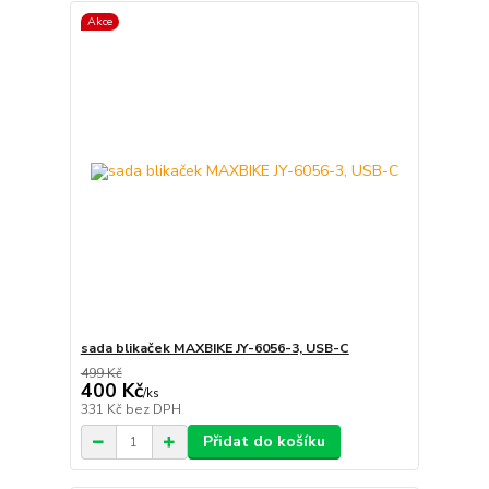
Akce
sada blikaček MAXBIKE JY-6056-3, USB-C
499 Kč
400 Kč
/
ks
331 Kč
bez DPH
Přidat do košíku