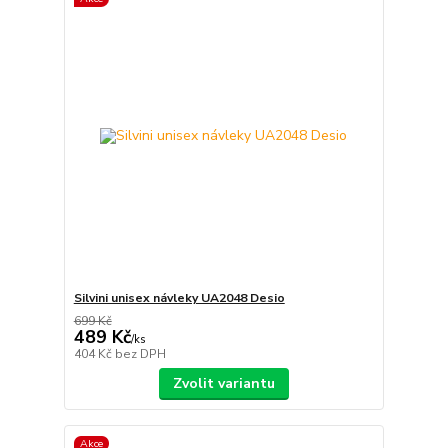
Silvini unisex návleky UA2048 Desio
699 Kč
489 Kč
/
ks
404 Kč
bez DPH
Zvolit variantu
Akce