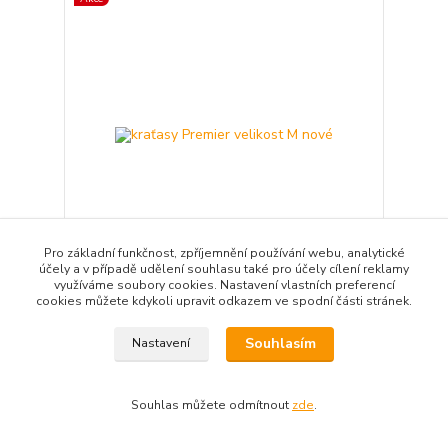
Pro základní funkčnost, zpříjemnění používání webu, analytické
účely a v případě udělení souhlasu také pro účely cílení reklamy
využíváme soubory cookies. Nastavení vlastních preferencí
kraťasy Premier velikost M nové
cookies můžete kdykoli upravit odkazem ve spodní části stránek.
250 Kč
50 Kč
/
ks
Souhlasím
Nastavení
41 Kč
bez DPH
Přidat do košíku
Souhlas můžete odmítnout
zde
.
Akce