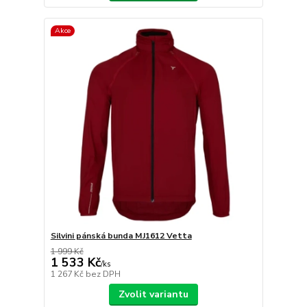
Akce
Silvini pánská bunda MJ1612 Vetta
1 999 Kč
1 533 Kč
/
ks
1 267 Kč
bez DPH
Zvolit variantu