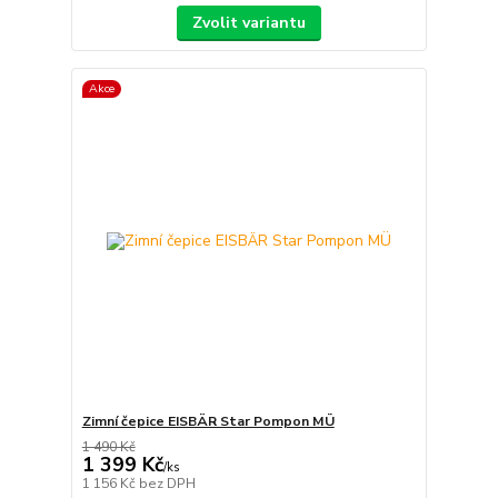
Zvolit variantu
Akce
Zimní čepice EISBÄR Star Pompon MÜ
1 490 Kč
1 399 Kč
/
ks
1 156 Kč
bez DPH