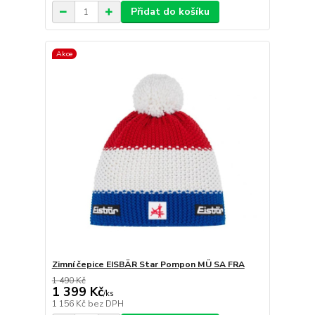
Přidat do košíku
Akce
Zimní čepice EISBÄR Star Pompon MÜ SA FRA
1 490 Kč
1 399 Kč
/
ks
1 156 Kč
bez DPH