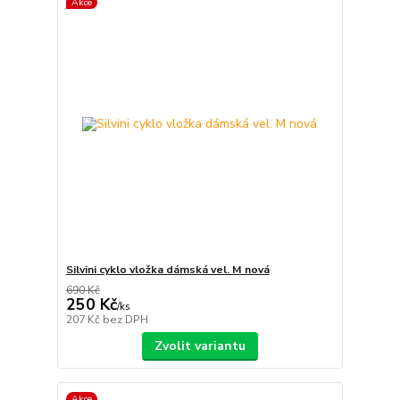
Akce
Silvini cyklo vložka dámská vel. M nová
690 Kč
250 Kč
/
ks
207 Kč
bez DPH
Zvolit variantu
Akce