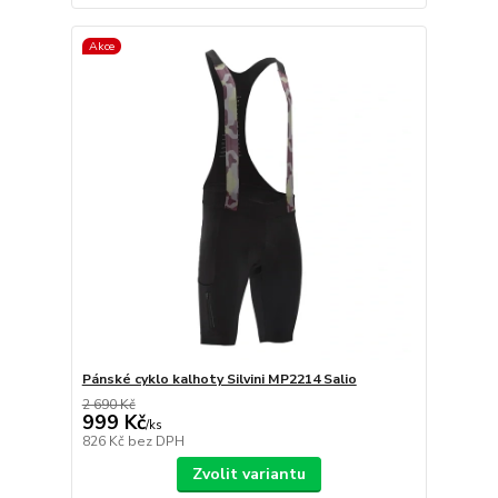
Akce
Pánské cyklo kalhoty Silvini MP2214 Salio
2 690 Kč
999 Kč
/
ks
826 Kč
bez DPH
Zvolit variantu