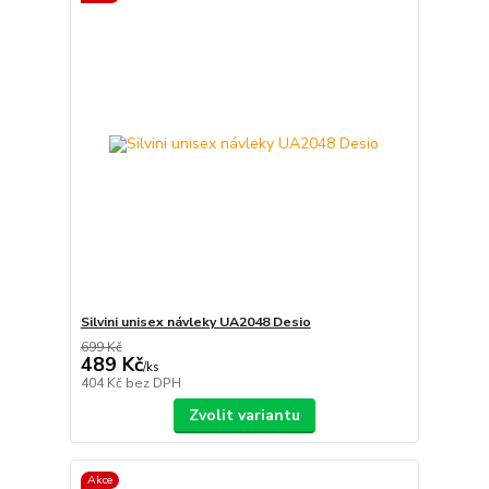
Silvini unisex návleky UA2048 Desio
699 Kč
489 Kč
/
ks
404 Kč
bez DPH
Zvolit variantu
Akce