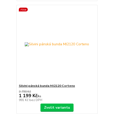
Akce
Silvini pánská bunda MJ2120 Corteno
3 790 Kč
1 199 Kč
/
ks
991 Kč
bez DPH
Zvolit variantu