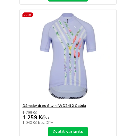
Akce
Dámský dres Silvini WD2412 Calnia
1 799 Kč
1 259 Kč
/
ks
1 040 Kč
bez DPH
Zvolit variantu