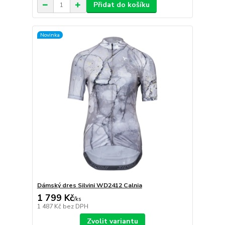
Přidat do košíku
Novinka
Dámský dres Silvini WD2412 Calnia
1 799 Kč
/
ks
1 487 Kč
bez DPH
Zvolit variantu