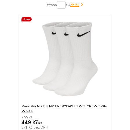
strana
z 4
další
Akce
Ponožky NIKE U NK EVERYDAY LTWT CREW 3PR-
White
499 Kč
449 Kč
/
ks
371 Kč
bez DPH