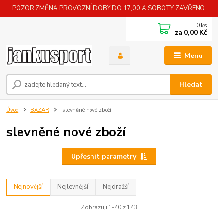
POZOR ZMĚNA PROVOZNÍ DOBY DO 17,00 A SOBOTY ZAVŘENO.
0
ks
za
0,00 Kč
Menu
Hledat
Úvod
BAZAR
slevněné nové zboží
slevněné nové zboží
Upřesnit parametry
Nejnovější
Nejlevnější
Nejdražší
Zobrazuji 1-40 z 143