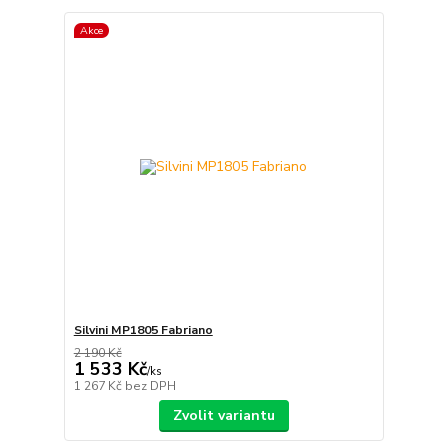
Akce
Silvini MP1805 Fabriano
2 190 Kč
1 533 Kč
/
ks
1 267 Kč
bez DPH
Zvolit variantu