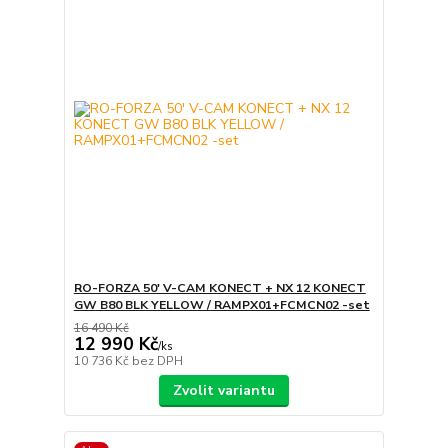
RO-FORZA 50' V-CAM KONECT + NX 12 KONECT
GW B80 BLK YELLOW / RAMPX01+FCMCN02 -set
16 490 Kč
12 990 Kč
/
ks
10 736 Kč
bez DPH
Zvolit variantu