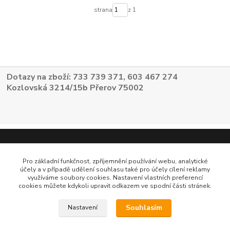
strana
z 1
Dotazy na zboží: 733 739 371, 603 467 274
Kozlovská 3214/15b Přerov 75002
Pro základní funkčnost, zpříjemnění používání webu, analytické
účely a v případě udělení souhlasu také pro účely cílení reklamy
využíváme soubory cookies. Nastavení vlastních preferencí
cookies můžete kdykoli upravit odkazem ve spodní části stránek.
Souhlasím
Nastavení