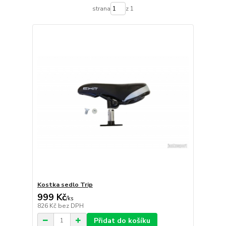
strana
z 1
Kostka sedlo Trip
999 Kč
/
ks
826 Kč
bez DPH
Přidat do košíku