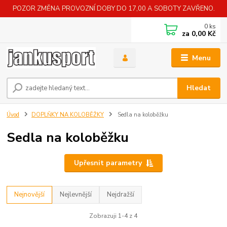
POZOR ZMĚNA PROVOZNÍ DOBY DO 17,00 A SOBOTY ZAVŘENO.
0
ks
za
0,00 Kč
Menu
Hledat
Úvod
DOPLŇKY NA KOLOBĚŽKY
Sedla na koloběžku
Sedla na koloběžku
Upřesnit parametry
Nejnovější
Nejlevnější
Nejdražší
Zobrazuji 1-4 z 4