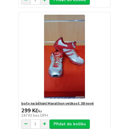
boty na běhání Marathon velikost 38 nové
299 Kč
/
ks
247 Kč
bez DPH
Přidat do košíku