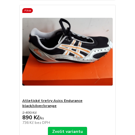
Akce
Atletické tretry Asics Endurance
black/silver/orange
2 490 Kč
890 Kč
/
ks
736 Kč
bez DPH
Zvolit variantu