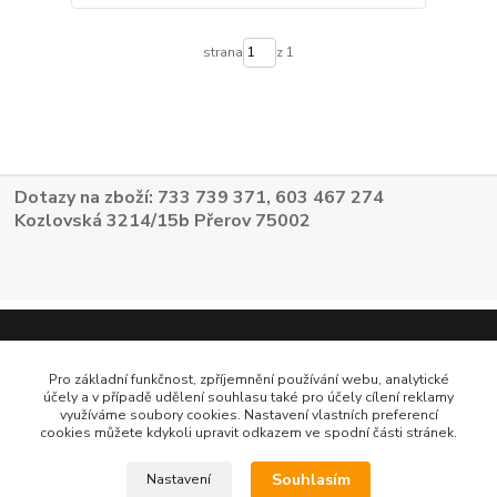
strana
z 1
Dotazy na zboží: 733 739 371, 603 467 274
Kozlovská 3214/15b Přerov 75002
Pro základní funkčnost, zpříjemnění používání webu, analytické
účely a v případě udělení souhlasu také pro účely cílení reklamy
využíváme soubory cookies. Nastavení vlastních preferencí
cookies můžete kdykoli upravit odkazem ve spodní části stránek.
Souhlasím
Nastavení