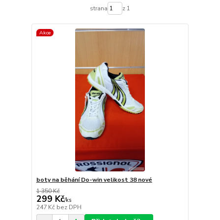
strana
z 1
Akce
boty na běhání Do-win velikost 38 nové
1 350 Kč
299 Kč
/
ks
247 Kč
bez DPH