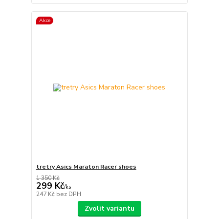
Akce
tretry Asics Maraton Racer shoes
1 350 Kč
299 Kč
/
ks
247 Kč
bez DPH
Zvolit variantu