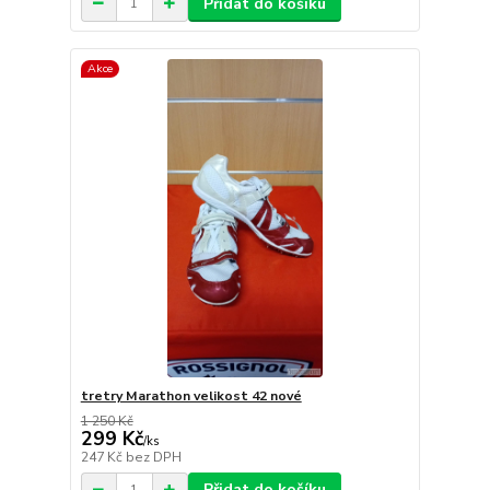
Přidat do košíku
Akce
tretry Marathon velikost 42 nové
1 250 Kč
299 Kč
/
ks
247 Kč
bez DPH
Přidat do košíku