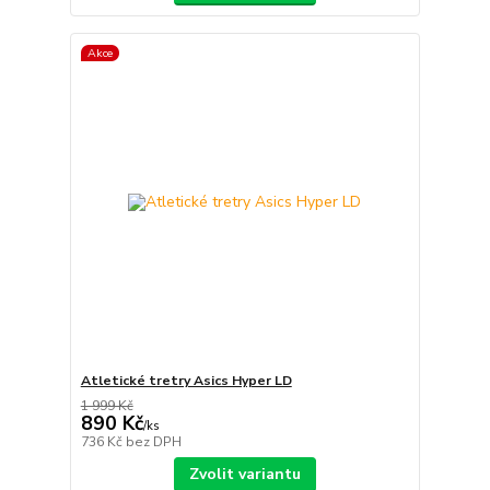
Akce
Atletické tretry Asics Hyper LD
1 999 Kč
890 Kč
/
ks
736 Kč
bez DPH
Zvolit variantu