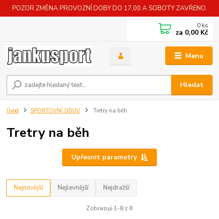
POZOR ZMĚNA PROVOZNÍ DOBY DO 17,00 A SOBOTY ZAVŘENO.
0
ks
za
0,00 Kč
Menu
Hledat
Úvod
SPORTOVNÍ OBUV
Tretry na běh
Tretry na běh
Upřesnit parametry
Nejnovější
Nejlevnější
Nejdražší
Zobrazuji 1-8 z 8