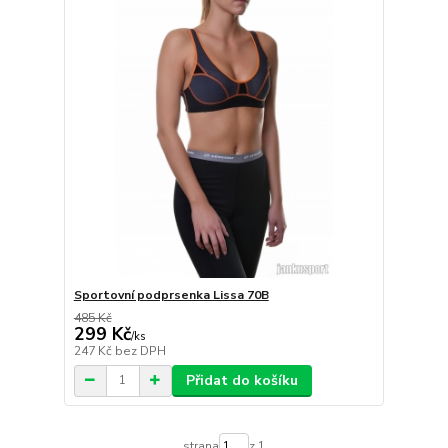
Sportovní podprsenka Lissa 70B
485 Kč
299 Kč
/
ks
247 Kč
bez DPH
Přidat do košíku
strana
z 1