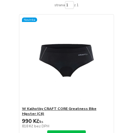
strana
z 1
Novinka
W Kalhotky CRAFT CORE Greatness Bike
Hipster (C6)
990 Kč
/
ks
818 Kč
bez DPH