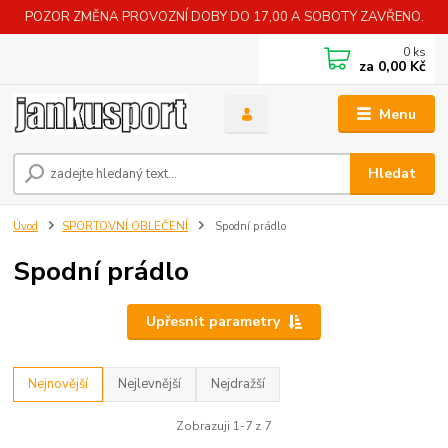
POZOR ZMĚNA PROVOZNÍ DOBY DO 17,00 A SOBOTY ZAVŘENO.
0
ks
za
0,00 Kč
Menu
Hledat
Úvod
SPORTOVNÍ OBLEČENÍ
Spodní prádlo
Spodní prádlo
Upřesnit parametry
Nejnovější
Nejlevnější
Nejdražší
Zobrazuji 1-7 z 7