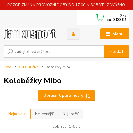
POZOR ZMĚNA PROVOZNÍ DOBY DO 17,00 A SOBOTY ZAVŘENO.
0
ks
za
0,00 Kč
Menu
Hledat
Úvod
KOLOBĚŽKY
Koloběžky Mibo
Koloběžky Mibo
Upřesnit parametry
Nejnovější
Nejlevnější
Nejdražší
Zobrazuji 1-6 z 6