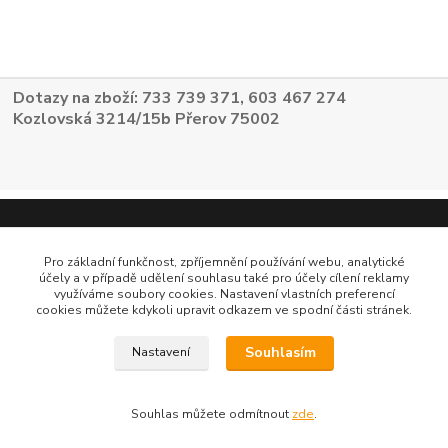
Dotazy na zboží: 733 739 371, 603 467 274
Kozlovská 3214/15b Přerov 75002
Pro základní funkčnost, zpříjemnění používání webu, analytické
účely a v případě udělení souhlasu také pro účely cílení reklamy
využíváme soubory cookies. Nastavení vlastních preferencí
cookies můžete kdykoli upravit odkazem ve spodní části stránek.
Souhlasím
Nastavení
Souhlas můžete odmítnout
zde
.
Vytvořeno na
Eshop-rychle.cz