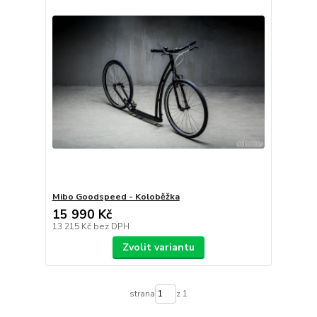
Mibo Goodspeed - Koloběžka
15 990 Kč
13 215 Kč
bez DPH
Zvolit variantu
strana
z 1