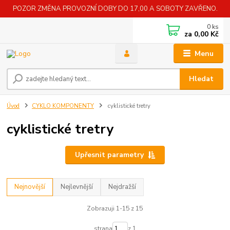
POZOR ZMĚNA PROVOZNÍ DOBY DO 17,00 A SOBOTY ZAVŘENO.
0
ks
za
0,00 Kč
Menu
Hledat
Úvod
CYKLO KOMPONENTY
cyklistické tretry
cyklistické tretry
Upřesnit parametry
Nejnovější
Nejlevnější
Nejdražší
Zobrazuji 1-15 z 15
strana
z 1