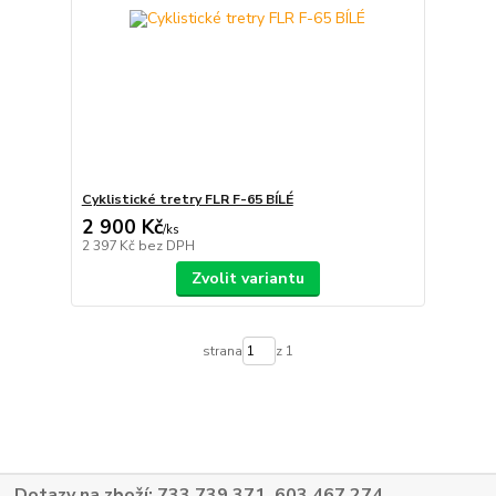
Cyklistické tretry FLR F-65 BÍLÉ
2 900 Kč
/
ks
2 397 Kč
bez DPH
Zvolit variantu
strana
z 1
Dotazy na zboží: 733 739 371, 603 467 274