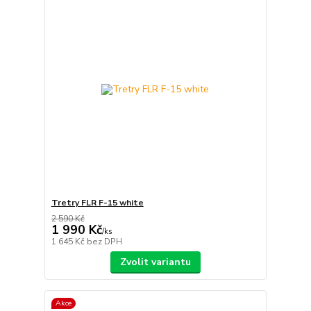
Tretry FLR F-15 white
2 590 Kč
1 990 Kč
/
ks
1 645 Kč
bez DPH
Zvolit variantu
Akce