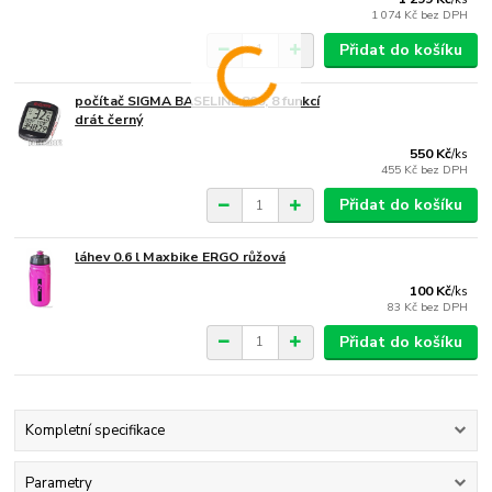
1 074 Kč
bez DPH
Přidat do košíku
počítač SIGMA BASELINE 800, 8 funkcí
drát černý
550 Kč
/
ks
455 Kč
bez DPH
Přidat do košíku
láhev 0.6 l Maxbike ERGO růžová
100 Kč
/
ks
83 Kč
bez DPH
Přidat do košíku
Kompletní specifikace
Parametry