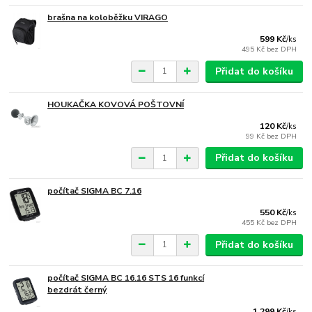
brašna na koloběžku VIRAGO
599 Kč
/
ks
495 Kč
bez DPH
Přidat do košíku
HOUKAČKA KOVOVÁ POŠTOVNÍ
120 Kč
/
ks
99 Kč
bez DPH
Přidat do košíku
počítač SIGMA BC 7.16
550 Kč
/
ks
455 Kč
bez DPH
Přidat do košíku
počítač SIGMA BC 16.16 STS 16 funkcí
bezdrát černý
1 299 Kč
/
ks