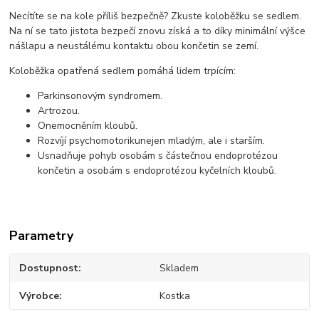
Necítíte se na kole příliš bezpečně? Zkuste koloběžku se sedlem.
Na ní se tato jistota bezpečí znovu získá a to díky minimální výšce
nášlapu a neustálému kontaktu obou končetin se zemí.
Koloběžka opatřená sedlem pomáhá lidem trpícím:
Parkinsonovým syndromem.
Artrozou.
Onemocněním kloubů.
Rozvíjí psychomotorikunejen mladým, ale i starším.
Usnadňuje pohyb osobám s částečnou endoprotézou
končetin a osobám s endoprotézou kyčelních kloubů.
Parametry
Dostupnost
Skladem
Výrobce
Kostka