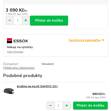
3 090 Kč
/
ks
2 554 Kč
bez DPH
Přidat do košíku
Splátková kalkulačka
Nákup na splátky
Více informací
Dostupnost:
Skladem
Hlídat cenu / dostupnost
Podobné produkty
brašna na nosič SAHOO 10 l
690 Kč
/
ks
570 Kč
bez DPH
Přidat do košíku