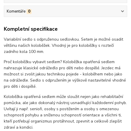
Komentáře
0
Kompletní specifikace
Variabilní sedlo s odpruženou sedlovkou. Setem je možné osadit
většinu našich koloběžek. Vhodný je pro koloběžky s roztečí
zadního kola 100 mm.
Proč koloběžku vybavit sedlem? Koloběžka opatřená sedlem
nahrazuje klasické odrážedlo pro děti nebo dospělé. Jezdec má
možnost si zvolit jakou technikou pojede - koloběhem nebo jako
na odrážedle. Sedlo s odpružením je výškově nastavitelné vhodné
pro děti i dospělé.
Koloběžka opatřená sedlem může sloužit nejen jako rehabilitační
pomůcka, ale jako dokonalý nástroj usnadňující každodenní pohyb.
Uvítají ji např. senioři, osoby s postižením a osoby s omezenou
schopností pohybu a sníženou schopností orientace a všichni ti,
kteří potřebují organizmus protáhnout, zpevnit a celkově zlepšit
zdraví a kondici.