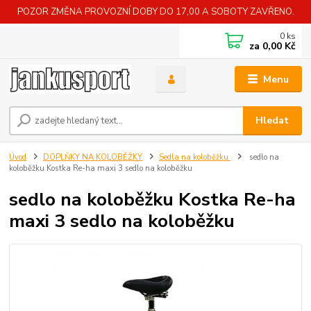
POZOR ZMĚNA PROVOZNÍ DOBY DO 17,00 A SOBOTY ZAVŘENO.
0
ks
za
0,00 Kč
Menu
Hledat
Úvod
DOPLŇKY NA KOLOBĚŽKY
Sedla na koloběžku
sedlo na
koloběžku Kostka Re-ha maxi 3 sedlo na koloběžku
sedlo na koloběžku Kostka Re-ha
maxi 3 sedlo na koloběžku