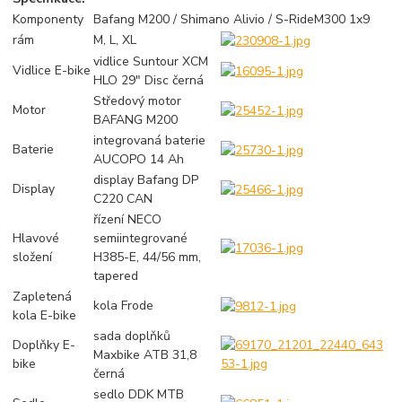
Komponenty
Bafang M200 / Shimano Alivio / S-RideM300 1x9
rám
M, L, XL
vidlice Suntour XCM
Vidlice E-bike
HLO 29" Disc černá
Středový motor
Motor
BAFANG M200
integrovaná baterie
Baterie
AUCOPO 14 Ah
display Bafang DP
Display
C220 CAN
řízení NECO
Hlavové
semiintegrované
složení
H385-E, 44/56 mm,
tapered
Zapletená
kola Frode
kola E-bike
sada doplňků
Doplňky E-
Maxbike ATB 31,8
bike
černá
sedlo DDK MTB