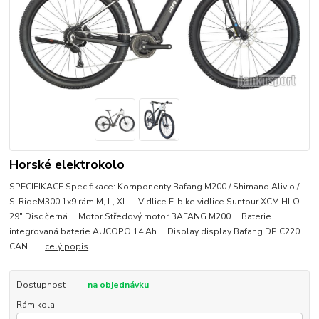
Horské elektrokolo
SPECIFIKACE Specifikace: Komponenty Bafang M200 / Shimano Alivio /
S-RideM300 1x9 rám M, L, XL Vidlice E-bike vidlice Suntour XCM HLO
29" Disc černá Motor Středový motor BAFANG M200 Baterie
integrovaná baterie AUCOPO 14 Ah Display display Bafang DP C220
CAN ...
celý popis
Dostupnost
na objednávku
Rám kola