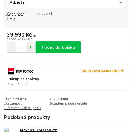
Cena před
44 990 Kč
slevou
39 990 Kč
/
ks
33 050 Kč
bez DPH
Přidat do košíku
Splátková kalkulačka
Nákup na splátky
Více informací
Číslo produktu:
202310080
Dostupnost:
Skladem u dodavatele
Hlídat cenu / dostupnost
Podobné produkty
Maxbike Torsten 29"