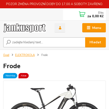
POZOR ZMĚNA PROVOZNÍ DOBY DO 17,00 A SOBOTY ZAVŘENO.
0
ks
za
0,00 Kč
Menu
Hledat
Úvod
ELEKTROKOLA
Frode
Frode
Novinka
Akce