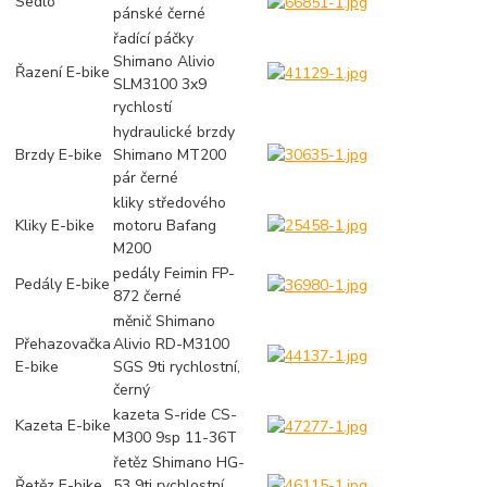
Sedlo
pánské černé
řadící páčky
Shimano Alivio
Řazení E-bike
SLM3100 3x9
rychlostí
hydraulické brzdy
Brzdy E-bike
Shimano MT200
pár černé
kliky středového
Kliky E-bike
motoru Bafang
M200
pedály Feimin FP-
Pedály E-bike
872 černé
měnič Shimano
Přehazovačka
Alivio RD-M3100
E-bike
SGS 9ti rychlostní,
černý
kazeta S-ride CS-
Kazeta E-bike
M300 9sp 11-36T
řetěz Shimano HG-
Řetěz E-bike
53 9ti rychlostní