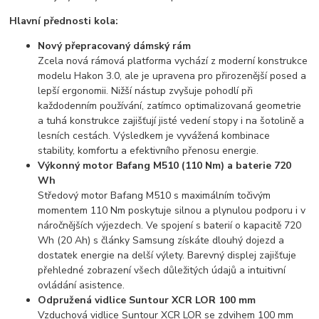
Hlavní přednosti kola:
Nový přepracovaný dámský rám
Zcela nová rámová platforma vychází z moderní konstrukce
modelu Hakon 3.0, ale je upravena pro přirozenější posed a
lepší ergonomii. Nižší nástup zvyšuje pohodlí při
každodenním používání, zatímco optimalizovaná geometrie
a tuhá konstrukce zajišťují jisté vedení stopy i na šotolině a
lesních cestách. Výsledkem je vyvážená kombinace
stability, komfortu a efektivního přenosu energie.
Výkonný motor Bafang M510 (110 Nm) a baterie 720
Wh
Středový motor Bafang M510 s maximálním točivým
momentem 110 Nm poskytuje silnou a plynulou podporu i v
náročnějších výjezdech. Ve spojení s baterií o kapacitě 720
Wh (20 Ah) s články Samsung získáte dlouhý dojezd a
dostatek energie na delší výlety. Barevný displej zajišťuje
přehledné zobrazení všech důležitých údajů a intuitivní
ovládání asistence.
Odpružená vidlice Suntour XCR LOR 100 mm
Vzduchová vidlice Suntour XCR LOR se zdvihem 100 mm