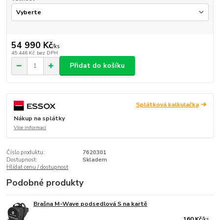
54 990 Kč
/
ks
45 446 Kč
bez DPH
Přidat do košíku
Splátková kalkulačka
Nákup na splátky
Více informací
Číslo produktu:
7620301
Dostupnost:
Skladem
Hlídat cenu / dostupnost
Podobné produkty
Brašna M-Wave podsedlová S na kartě
160 Kč
/
ks