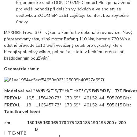
Ergonomické sedlo DDK-D102MF Comfort Plus je navrženo
pro vyšší pohodlí při delších vyjížďkách a ve spojení se
sedlovkou ZOOM SP-C261 zajišťuje komfort bez zbytečné
únavy.
MAXBIKE Freya 3.0 – výkon a komfort v dokonalé rovnováze. Nový
přepracovaný rám, silný motor Bafang 110 Nm, baterie 720 Wh a
odolné převody 1x10 tvoří vyvážený celek pro cyklistky, které
hledají spolehlivý výkon, pohodlí a jistotu v lehkém terénu i při
každodenním používání.
Geometrie rámu:
Model
vel.
vel."
W/B
S/T
S/T°
H/T
H/T°
C/S
B/B
F/R
F/L
T/T
Brake
FREYA
M
16,5
1156
420
73°
170
69°
461
52
44
505
605
Disc
FREYA
L
18
1165
457
73°
170
69°
461
52
44
505
615
Disc
Tabulka velikostí:
cm
150
155
160
165
170
175
180
185
190
195
200
> 200
M
HT E-MTB
L