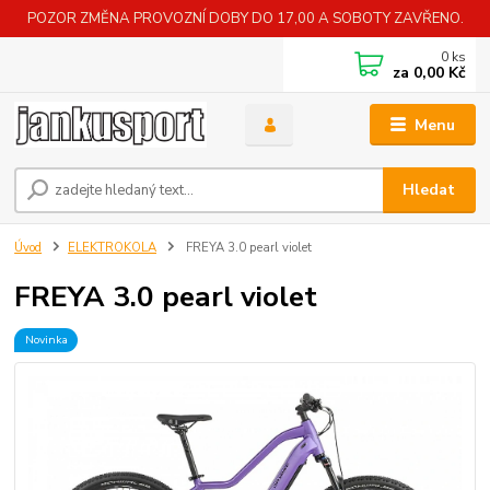
POZOR ZMĚNA PROVOZNÍ DOBY DO 17,00 A SOBOTY ZAVŘENO.
0
ks
za
0,00 Kč
Menu
Hledat
Úvod
ELEKTROKOLA
FREYA 3.0 pearl violet
FREYA 3.0 pearl violet
Novinka