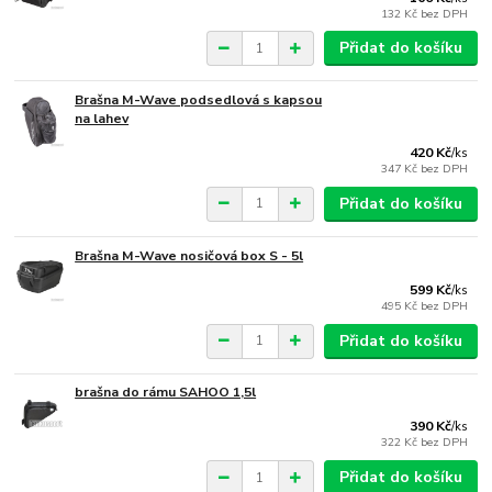
132 Kč
bez DPH
Přidat do košíku
Brašna M-Wave podsedlová s kapsou
na lahev
420 Kč
/
ks
347 Kč
bez DPH
Přidat do košíku
Brašna M-Wave nosičová box S - 5l
599 Kč
/
ks
495 Kč
bez DPH
Přidat do košíku
brašna do rámu SAHOO 1,5l
390 Kč
/
ks
322 Kč
bez DPH
Přidat do košíku