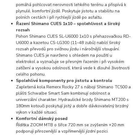
pomáhá pohlcovat nerovnosti lehkého terénu a přispívá k
plynulé, komfortní jízdě. Poskytuje jistotu a stabilitu na
polních cestách i při rychlejší jízdě po asfaltu.
Řazení Shimano CUES 1x10 – spolehlivost a široký
rozsah
Pohon Shimano CUES SL-U6000 1x10 s přehazovačkou RD-
U6000 a kazetou CS-LG300 (11–48 zubů) nabízí široký
rozsah převodů pro svižnou jízdu i náročnější stoupání.
Shimano CUES je navrženo s ohledem na použití u
elektrokol a vyznačuje se přesným řazením i při vysokém
zatížení a vysokou odolností, která vede k dlouhé životnosti
celého pohonu.
Spolehlivé komponenty pro jistotu a kontrolu
Zapletená kola Remerx Rocky 27 s náboji Shimano TC500 a
plášti Schwalbe Smart Sam kombinují odolnost a
univerzální charakter. Hydraulické brzdy Shimano MT200 s
180mm kotouči poskytují jistý a dobře dávkovatelný brzdný
výkon v každé situaci.
Komfortní dámský posed
Řídítka ZOOM MTB o šířce 720 mm se zvýšením +20 mm
podporují přirozenější a vzpřímenější jízdní pozici.