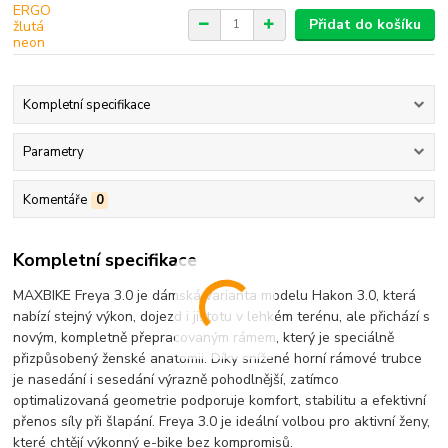
Přidat do košíku
Kompletní specifikace
Parametry
Komentáře
0
Kompletní specifikace
MAXBIKE Freya 3.0 je dámská varianta modelu Hakon 3.0, která
nabízí stejný výkon, dojezd i jistotu v lehkém terénu, ale přichází s
novým, kompletně přepracovaným rámem, který je speciálně
přizpůsobený ženské anatomii. Díky snížené horní rámové trubce
je nasedání i sesedání výrazně pohodlnější, zatímco
optimalizovaná geometrie podporuje komfort, stabilitu a efektivní
přenos síly při šlapání. Freya 3.0 je ideální volbou pro aktivní ženy,
které chtějí výkonný e-bike bez kompromisů.