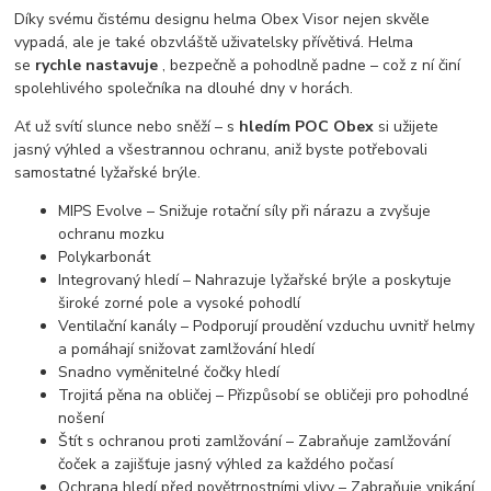
Díky svému čistému designu helma Obex Visor nejen skvěle
vypadá, ale je také obzvláště uživatelsky přívětivá. Helma
se
rychle nastavuje
, bezpečně a pohodlně padne – což z ní činí
spolehlivého společníka na dlouhé dny v horách.
Ať už svítí slunce nebo sněží – s
hledím POC Obex
si užijete
jasný výhled a všestrannou ochranu, aniž byste potřebovali
samostatné lyžařské brýle.
MIPS Evolve – Snižuje rotační síly při nárazu a zvyšuje
ochranu mozku
Polykarbonát
Integrovaný hledí – Nahrazuje lyžařské brýle a poskytuje
široké zorné pole a vysoké pohodlí
Ventilační kanály – Podporují proudění vzduchu uvnitř helmy
a pomáhají snižovat zamlžování hledí
Snadno vyměnitelné čočky hledí
Trojitá pěna na obličej – Přizpůsobí se obličeji pro pohodlné
nošení
Štít s ochranou proti zamlžování – Zabraňuje zamlžování
čoček a zajišťuje jasný výhled za každého počasí
Ochrana hledí před povětrnostními vlivy – Zabraňuje vnikání