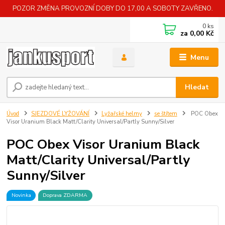
POZOR ZMĚNA PROVOZNÍ DOBY DO 17,00 A SOBOTY ZAVŘENO.
0
ks
za
0,00 Kč
Menu
Hledat
Úvod
SJEZDOVÉ LYŽOVÁNÍ
Lyžařské helmy
se štítem
POC Obex
Visor Uranium Black Matt/Clarity Universal/Partly Sunny/Silver
POC Obex Visor Uranium Black
Matt/Clarity Universal/Partly
Sunny/Silver
Novinka
Doprava ZDARMA