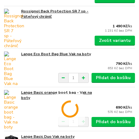
Rossignol Back Protection SR 7 sp -
Páteřový chránič
1 490 Kč
/
ks
1 231 Kč
bez DPH
Zvolit variantu
Lange Eco Boot Bag Blue Vak na boty
790 Kč
/
ks
653 Kč
bez DPH
Přidat do košíku
Lange Basic orange boot bag - Vak na
boty
690 Kč
/
ks
570 Kč
bez DPH
Přidat do košíku
Lange Basic Duo Vak na boty