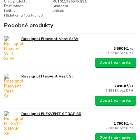
Číslo produktu:
PC101199657XSS1
Dostupnost:
Skladem
Pohlaví:
unisex
Hlídat cenu / dostupnost
Podobné produkty
Rossignol Flexvent Vest Sr W
3 590 Kč
/
ks
2 967 Kč
bez DPH
Zvolit variantu
Rossignol Flexvent Vest Sr
3 490 Kč
/
ks
2 884 Kč
bez DPH
Zvolit variantu
Rossignol FLEXVENT STRAP SR
2 790 Kč
/
ks
2 306 Kč
bez DPH
Zvolit variantu