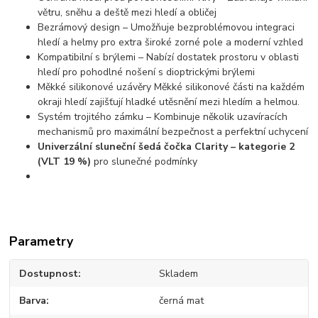
větru, sněhu a deště mezi hledí a obličej
Bezrámový design – Umožňuje bezproblémovou integraci
hledí a helmy pro extra široké zorné pole a moderní vzhled
Kompatibilní s brýlemi – Nabízí dostatek prostoru v oblasti
hledí pro pohodlné nošení s dioptrickými brýlemi
Měkké silikonové uzávěry Měkké silikonové části na každém
okraji hledí zajišťují hladké utěsnění mezi hledím a helmou.
Systém trojitého zámku – Kombinuje několik uzavíracích
mechanismů pro maximální bezpečnost a perfektní uchycení
Univerzální sluneční šedá čočka Clarity – kategorie 2
(VLT 19 %)
pro slunečné podmínky
Parametry
Dostupnost
Skladem
Barva
černá mat