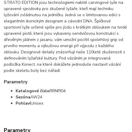
STRATO EDITION jsou technologiemi nabité carvingové lyže na
upravené sjezdovky pro zkušené lyžaře, kteří mají techniku
lyžování zvládnutou na jedničku. Jedná se o limitovanou edici s
elegantním ikonickým designem a závodní DNA. Špičkové
sportovní lyže určené spíše pro jízdu s krátkým obloukem na tvrdé
upravené pistě, které jsou vybaveny sendvičovou konstrukcí s
dřevěným jádrem z jasanu, vám umožní pocítit spolehlivý grip od
prvního momentu a výbušnou energii při výjezdu z každého
oblouku. Designové detaily znázorňují naše 110leté zkušenosti s
definováním lyžařské kultury. Pod vázáním je integrovaná
podložka Konect, na které dokážete jednoduše nastavit vázání
podle skeletu boty bez nářadí.
Parametry
Katalogové číslo
RRNPJ04
Sezóna
AW24
Pohlaví
Unisex
Parametry