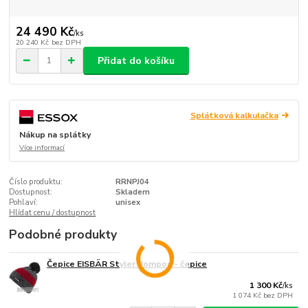
24 490 Kč
/
ks
20 240 Kč
bez DPH
Přidat do košíku
Splátková kalkulačka
Nákup na splátky
Více informací
Číslo produktu:
RRNPJ04
Dostupnost:
Skladem
Pohlaví:
unisex
Hlídat cenu / dostupnost
Podobné produkty
Čepice EISBÄR Styler Pompon - čepice
1 300 Kč
/
ks
1 074 Kč
bez DPH