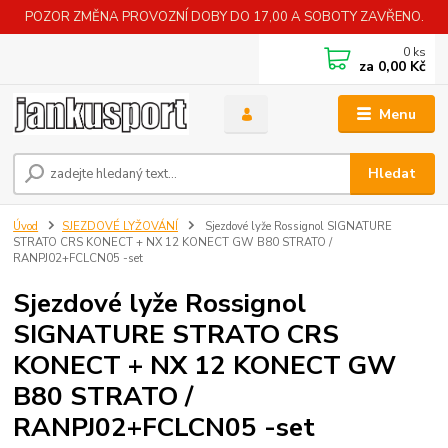
POZOR ZMĚNA PROVOZNÍ DOBY DO 17,00 A SOBOTY ZAVŘENO.
0
ks
za
0,00 Kč
Menu
Hledat
Úvod
SJEZDOVÉ LYŽOVÁNÍ
Sjezdové lyže Rossignol SIGNATURE
STRATO CRS KONECT + NX 12 KONECT GW B80 STRATO /
RANPJ02+FCLCN05 -set
Sjezdové lyže Rossignol
SIGNATURE STRATO CRS
KONECT + NX 12 KONECT GW
B80 STRATO /
RANPJ02+FCLCN05 -set