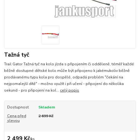
Tažná tyč
Trail Gator Tažná tyč na kolo jízda s připojením či odděleně, téměř každé
běžně dostupné dětské kolo může být připojeno k jakémukoliv běžně
prodávanému typu kola pro dospělé, odpadá problém "čekání na
nejpomalejší dítě" - možno využít i při učení - připojení do několika
sekund - pro připojení na kol...
celý popis
Dostupnost
Skladem
Cena před
2 699 Kč
slevou
2 499 Kč
/
ks