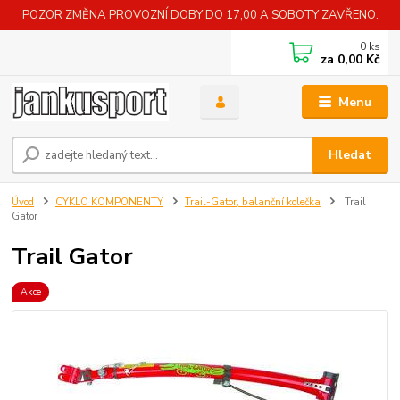
POZOR ZMĚNA PROVOZNÍ DOBY DO 17,00 A SOBOTY ZAVŘENO.
0
ks
za
0,00 Kč
Menu
Hledat
Úvod
CYKLO KOMPONENTY
Trail-Gator, balanční kolečka
Trail
Gator
Trail Gator
Akce