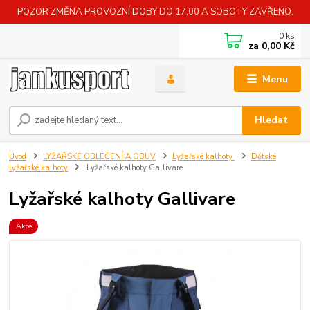
POZOR ZMĚNA PROVOZNÍ DOBY DO 17,00 A SOBOTY ZAVŘENO.
0
ks
za
0,00 Kč
Menu
Hledat
Úvod
LYŽAŘSKÉ OBLEČENÍ A OBUV
Lyžařské kalhoty
Dětské
lyžařské kalhoty
Lyžařské kalhoty Gallivare
Lyžařské kalhoty Gallivare
Akce