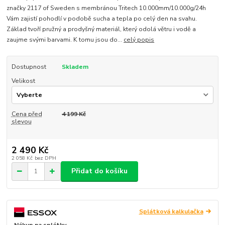
značky 2117 of Sweden s membránou Tritech 10.000mm/10.000g/24h
Vám zajistí pohodlí v podobě sucha a tepla po celý den na svahu.
Základ tvoří pružný a prodyšný materiál, který odolá větru i vodě a
zaujme svými barvami. K tomu jsou do...
celý popis
Dostupnost
Skladem
Velikost
Cena před
4 199 Kč
slevou
2 490 Kč
2 058 Kč
bez DPH
Přidat do košíku
Splátková kalkulačka