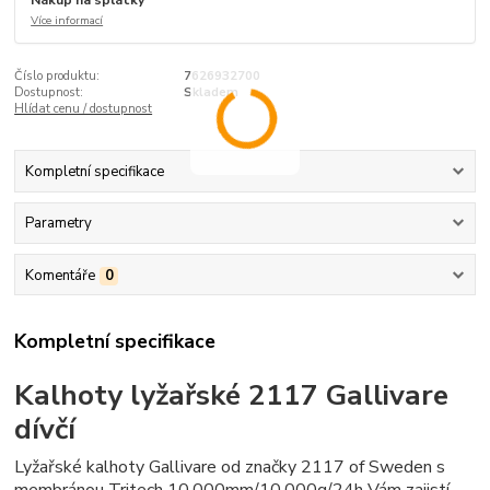
Nákup na splátky
Více informací
Číslo produktu:
7626932700
Dostupnost:
Skladem
Hlídat cenu / dostupnost
Kompletní specifikace
Parametry
Komentáře
0
Kompletní specifikace
Kalhoty lyžařské 2117 Gallivare
dívčí
Lyžařské kalhoty Gallivare od značky 2117 of Sweden s
membránou Tritech 10.000mm/10.000g/24h Vám zajistí