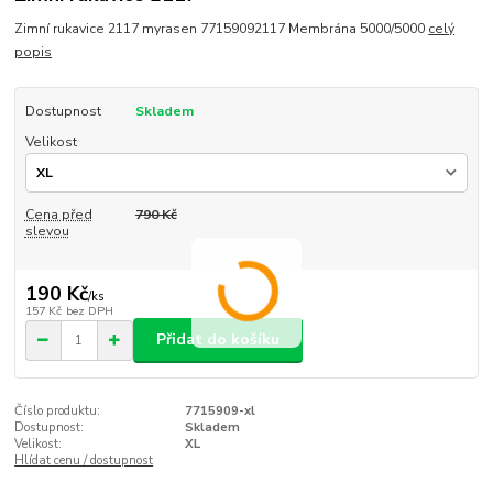
Zimní rukavice 2117 myrasen 77159092117 Membrána 5000/5000
celý
popis
Dostupnost
Skladem
Velikost
Cena před
790 Kč
slevou
190 Kč
/
ks
157 Kč
bez DPH
Přidat do košíku
Číslo produktu:
7715909-xl
Dostupnost:
Skladem
Velikost:
XL
Hlídat cenu / dostupnost