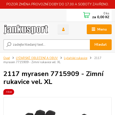
POZOR ZMĚNA PROVOZNÍ DOBY DO 17,00 A SOBOTY ZAVŘENO.
0
ks
za
0,00 Kč
Menu
Hledat
Úvod
LYŽAŘSKÉ OBLEČENÍ A OBUV
Lyžařské rukavice
2117
myrasen 7715909 - Zimní rukavice vel. XL
2117 myrasen 7715909 - Zimní
rukavice vel. XL
Akce