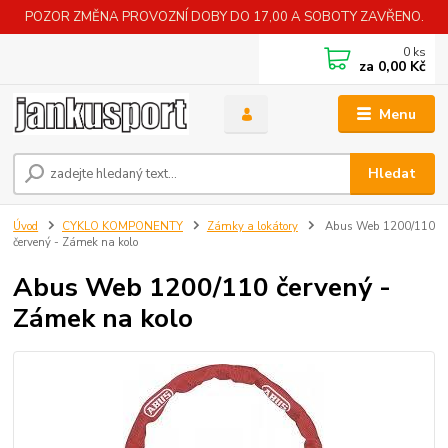
POZOR ZMĚNA PROVOZNÍ DOBY DO 17,00 A SOBOTY ZAVŘENO.
0
ks
za
0,00 Kč
Menu
Hledat
Úvod
CYKLO KOMPONENTY
Zámky a lokátory
Abus Web 1200/110
červený - Zámek na kolo
Abus Web 1200/110 červený -
Zámek na kolo